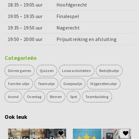
18:35 – 19:05 uur
Hoofdgerecht
19:05 – 19:35 uur
Finalespel
19:35 – 19:50 uur
Nagerecht
19:50 – 20:00 uur
Prijsuitreiking en afsluiting
Categorieën
Dinner games
Quizzen
Losse activiteiten
Bedrijfsuitje
Familie-uitje
Teamuitje
Groepsuitje
Vrijgezellenuitje
Avond
Overdag
Binnen
Spel
Teambuilding
Ook leuk