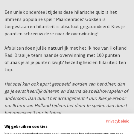
Een uniek onderdeel tijdens deze hilarische quiz is het
immens populaire spel “Paardenrace.” Gokken is
toegestaan en hilariteit is absoluut gegarandeerd. Kies je
paard en schreeuw deze naar de overwinning!
Afsluiten doen jullie natuurlijk met het Ik hou van Holland
Rad. Draai je team naar de overwinning met 100 punten
of..raak je al je punten kwijt? Gezelligheid en hilariteit ten
top.
Het spel kan ook apart gespeeld worden van het diner, dan
ga je eerst heerlijk dineren en daarna de spelshow spelen of
andersom. Dan duurt het arrangement 4 uur. Kies je ervoor
om Ik hou van Holland tijdens het diner te spelen dan duurt
het ongeveer 3 uur in totaal.
Privacybeleid
Bij dit uitje inbegrepen
Wij gebruiken cookies
We kunnen deze plaatsen voor analyse van onze bezoekersgegevens, om onze