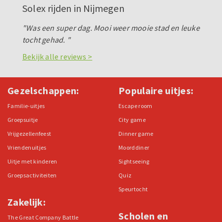
Solex rijden in Nijmegen
"Was een super dag. Mooi weer mooie stad en leuke
tocht gehad. "
Bekijk alle reviews >
Gezelschappen:
Populaire uitjes:
Familie-uitjes
Escape room
Groepsuitje
City game
Vrijgezellenfeest
Dinner game
Vriendenuitjes
Moorddiner
Uitje met kinderen
Sightseeing
Groepsactiviteiten
Quiz
Speurtocht
Zakelijk:
Scholen en
The Great Company Battle