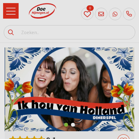
0
024
204
20 31