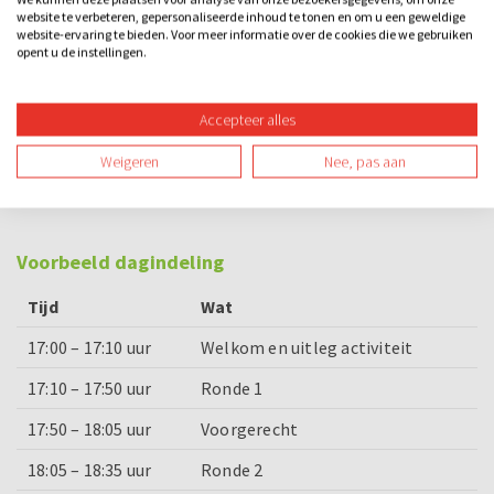
Ik hou van Holland spel
website te verbeteren, gepersonaliseerde inhoud te tonen en om u een geweldige
website-ervaring te bieden. Voor meer informatie over de cookies die we gebruiken
Keuze uit twee of Driegangendiner
opent u de instellingen.
Bijzonderheden
Accepteer alles
OPTIE: Vanaf 30 personen is het ook mogelijk om te
Weigeren
Nee, pas aan
genieten van een uitgebreid buffet. Vraag naar de
mogelijkheden!
Voorbeeld dagindeling
Tijd
Wat
17:00 – 17:10 uur
Welkom en uitleg activiteit
17:10 – 17:50 uur
Ronde 1
17:50 – 18:05 uur
Voorgerecht
18:05 – 18:35 uur
Ronde 2