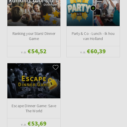
Ranking your Stars! Dinner
Party & Co - Lunch - Ik hou
Game
van Holland
€54,52
€60,39
v.a.
v.a.
Escape Dinner Game: Save
The World
€53,69
v.a.