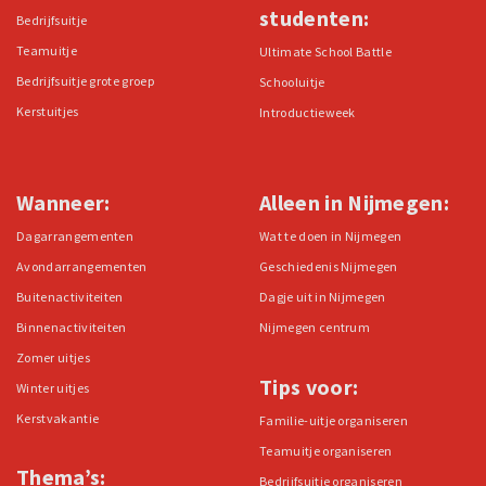
studenten:
Bedrijfsuitje
Teamuitje
Ultimate School Battle
Bedrijfsuitje grote groep
Schooluitje
Kerstuitjes
Introductieweek
Wanneer:
Alleen in Nijmegen:
Dagarrangementen
Wat te doen in Nijmegen
Avondarrangementen
Geschiedenis Nijmegen
Buitenactiviteiten
Dagje uit in Nijmegen
Binnenactiviteiten
Nijmegen centrum
Zomer uitjes
Tips voor:
Winter uitjes
Kerstvakantie
Familie-uitje organiseren
Teamuitje organiseren
Thema’s:
Bedrijfsuitje organiseren