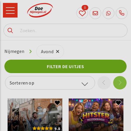
0
024
204
20 31
Nijmegen
Avond
FILTER DE UITJES
Sorteren op
9.8