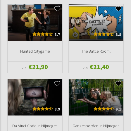
8.7
8.8
Hunted Citygame
The Battle Room!
€21,90
€21,40
v.a.
v.a.
8.9
9.1
Da Vinci Code in Nijmegen
Ganzenborden in Nijmegen