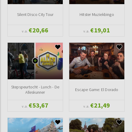
Silent Disco City Tour
Hitster Muziekbingo
€20,66
€19,01
v.a.
v.a.
Stepspeurtocht - Lunch - De
Escape Game: El Dorado
Alleskunner
€53,67
€21,49
v.a.
v.a.