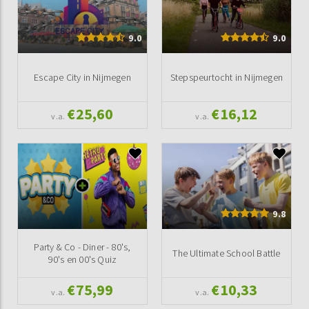
9.0
9.0
Escape City in Nijmegen
Stepspeurtocht in Nijmegen
€25,60
€16,12
v.a.
v.a.
9.8
Party & Co - Diner - 80's,
The Ultimate School Battle
90's en 00's Quiz
€75,99
€10,33
v.a.
v.a.