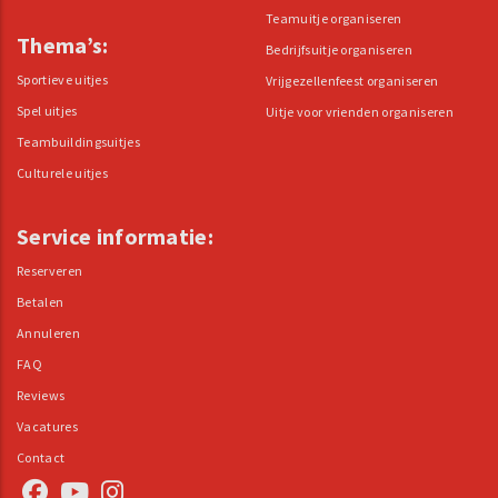
Teamuitje organiseren
Thema’s:
Bedrijfsuitje organiseren
Sportieve uitjes
Vrijgezellenfeest organiseren
Spel uitjes
Uitje voor vrienden organiseren
Teambuildingsuitjes
Culturele uitjes
Service informatie:
Reserveren
Betalen
Annuleren
FAQ
Reviews
Vacatures
Contact