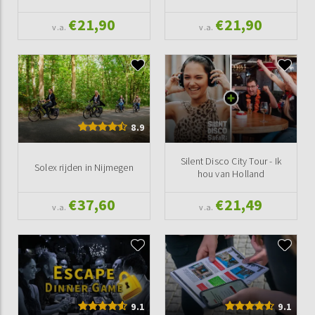
€21,90
€21,90
v.a.
v.a.
8.9
Silent Disco City Tour - Ik
Solex rijden in Nijmegen
hou van Holland
€37,60
€21,49
v.a.
v.a.
9.1
9.1