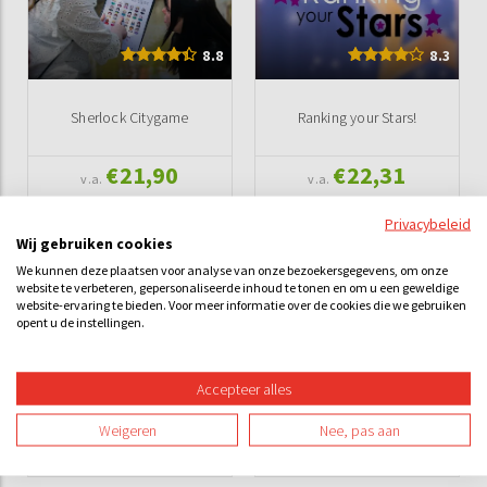
8.8
8.3
Sherlock Citygame
Ranking your Stars!
€21,90
€22,31
v.a.
v.a.
Privacybeleid
Wij gebruiken cookies
We kunnen deze plaatsen voor analyse van onze bezoekersgegevens, om onze
website te verbeteren, gepersonaliseerde inhoud te tonen en om u een geweldige
website-ervaring te bieden. Voor meer informatie over de cookies die we gebruiken
opent u de instellingen.
8.8
Steppen - Consumptie - Ik
Accepteer alles
De Saboteur in Nijmegen
hou van Holland
Weigeren
Nee, pas aan
€21,90
€38,00
v.a.
v.a.