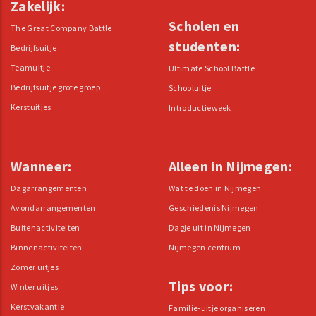
Zakelijk:
Scholen en
The Great Company Battle
studenten:
Bedrijfsuitje
Teamuitje
Ultimate School Battle
Bedrijfsuitje grote groep
Schooluitje
Kerstuitjes
Introductieweek
Wanneer:
Alleen in Nijmegen:
Dagarrangementen
Wat te doen in Nijmegen
Avondarrangementen
Geschiedenis Nijmegen
Buitenactiviteiten
Dagje uit in Nijmegen
Binnenactiviteiten
Nijmegen centrum
Zomer uitjes
Tips voor:
Winter uitjes
Kerstvakantie
Familie-uitje organiseren