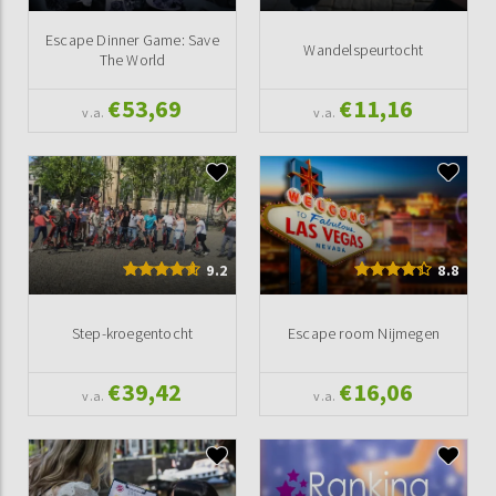
Escape Dinner Game: Save
Wandelspeurtocht
The World
€53,69
€11,16
v.a.
v.a.
9.2
8.8
Step-kroegentocht
Escape room Nijmegen
€39,42
€16,06
v.a.
v.a.