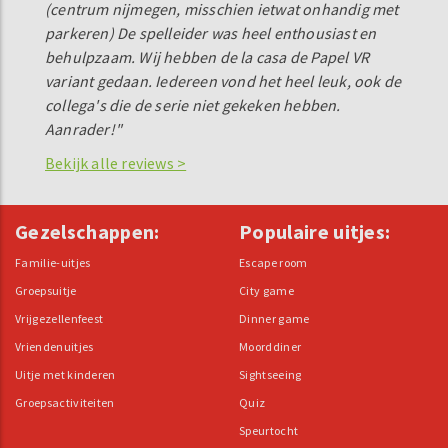
(centrum nijmegen, misschien ietwat onhandig met
parkeren) De spelleider was heel enthousiast en
behulpzaam. Wij hebben de la casa de Papel VR
variant gedaan. Iedereen vond het heel leuk, ook de
collega's die de serie niet gekeken hebben.
Aanrader!"
Bekijk alle reviews >
Gezelschappen:
Populaire uitjes:
Familie-uitjes
Escape room
Groepsuitje
City game
Vrijgezellenfeest
Dinner game
Vriendenuitjes
Moorddiner
Uitje met kinderen
Sightseeing
Groepsactiviteiten
Quiz
Speurtocht