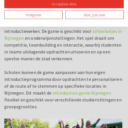
Accepteer alles
Introduction Game
Weigeren
Nee, pas aan
De Introduction game van Doe Nederland is een
interactieve stadsgame die is ontwikkeld voor
introductieweken. De game is geschikt voor
schooluitjes in
Nijmegen
en onderwijsinstellingen. Het spel draait om
competitie, teambuilding en interactie, waarbij studenten
in teams uitdagende opdrachten uitvoeren en op een
speelse manier de stad verkennen.
Scholen kunnen de game aanpassen aan hun eigen
introductieprogramma door opdrachten te personaliseren
of de route af te stemmen op specifieke locaties in
Nijmegen. Dit maakt de
introduction game Nijmegen
flexibel en geschikt voor verschillende studierichtingen en
groepsgroottes.