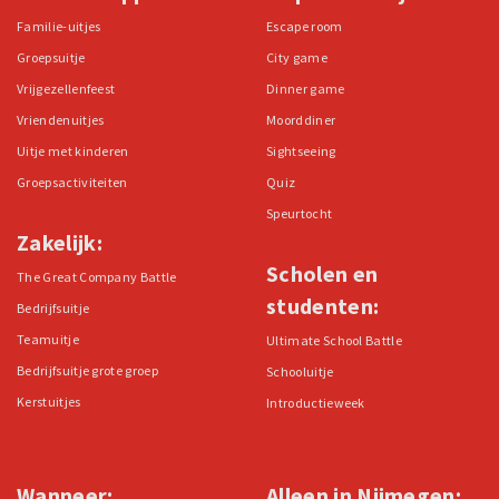
Familie-uitjes
Escape room
Groepsuitje
City game
Vrijgezellenfeest
Dinner game
Vriendenuitjes
Moorddiner
Uitje met kinderen
Sightseeing
Groepsactiviteiten
Quiz
Speurtocht
Zakelijk:
Scholen en
The Great Company Battle
studenten:
Bedrijfsuitje
Teamuitje
Ultimate School Battle
Bedrijfsuitje grote groep
Schooluitje
Kerstuitjes
Introductieweek
Wanneer:
Alleen in Nijmegen: