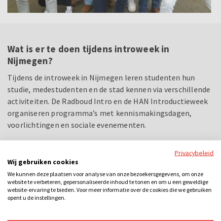
Wat is er te doen tijdens introweek in
Nijmegen?
Tijdens de introweek in Nijmegen leren studenten hun
studie, medestudenten en de stad kennen via verschillende
activiteiten. De Radboud Intro en de HAN Introductieweek
organiseren programma’s met kennismakingsdagen,
voorlichtingen en sociale evenementen.
Studenten verkennen de stad met rondleidingen en
Privacybeleid
kroegentochten en maken kennis met het studentenleven
Wij gebruiken cookies
via activiteiten van studieverenigingen en
We kunnen deze plaatsen voor analyse van onze bezoekersgegevens, om onze
website te verbeteren, gepersonaliseerde inhoud te tonen en om u een geweldige
studentenverenigingen. Daarnaast vinden er feesten,
website-ervaring te bieden. Voor meer informatie over de cookies die we gebruiken
sportactiviteiten en informele bijeenkomsten plaats om
opent u de instellingen.
een ontspannen start van het studiejaar te bieden.