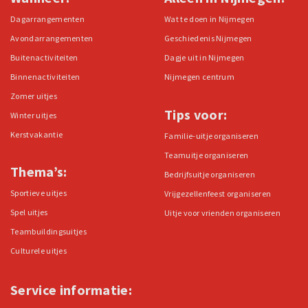
Dagarrangementen
Wat te doen in Nijmegen
Avondarrangementen
Geschiedenis Nijmegen
Buitenactiviteiten
Dagje uit in Nijmegen
Binnenactiviteiten
Nijmegen centrum
Zomer uitjes
Tips voor:
Winter uitjes
Kerstvakantie
Familie-uitje organiseren
Teamuitje organiseren
Thema’s:
Bedrijfsuitje organiseren
Sportieve uitjes
Vrijgezellenfeest organiseren
Spel uitjes
Uitje voor vrienden organiseren
Teambuildingsuitjes
Culturele uitjes
Service informatie: