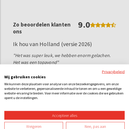
9.0
Zo beoordelen klanten
ons
Ik hou van Holland (versie 2026)
"Het was super leuk, we hebben enorm gelachen.
Het was een topavond"
Privacybeleid
Bekijk alle reviews >
Wij gebruiken cookies
We kunnen deze plaatsen voor analyse van onze bezoekersgegevens, om onze
website te verbeteren, gepersonaliseerde inhoud te tonen en om u een geweldige
Gezelschappen:
Populaire uitjes:
website-ervaring te bieden. Voor meer informatie over de cookies die we gebruiken
opent u de instellingen.
Familie-uitjes
Escape room
Groepsuitje
City game
Accepteer alles
Vrijgezellenfeest
Dinner game
Vriendenuitjes
Moorddiner
Weigeren
Nee, pas aan