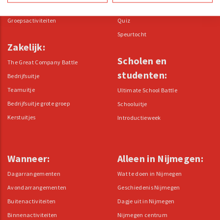
Uitje met kinderen
Sightseeing
Groepsactiviteiten
Quiz
Speurtocht
Zakelijk:
Scholen en
The Great Company Battle
studenten:
Bedrijfsuitje
Teamuitje
Ultimate School Battle
Bedrijfsuitje grote groep
Schooluitje
Kerstuitjes
Introductieweek
Wanneer:
Alleen in Nijmegen:
Dagarrangementen
Wat te doen in Nijmegen
Avondarrangementen
Geschiedenis Nijmegen
Buitenactiviteiten
Dagje uit in Nijmegen
Binnenactiviteiten
Nijmegen centrum