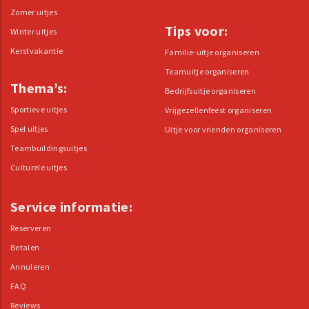
Zomer uitjes
Tips voor:
Winter uitjes
Kerstvakantie
Familie-uitje organiseren
Teamuitje organiseren
Thema’s:
Bedrijfsuitje organiseren
Sportieve uitjes
Vrijgezellenfeest organiseren
Spel uitjes
Uitje voor vrienden organiseren
Teambuildingsuitjes
Culturele uitjes
Service informatie:
Reserveren
Betalen
Annuleren
FAQ
Reviews