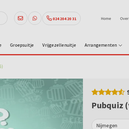
Home
Over
024 204 20 31
e
Groepsuitje
Vrijgezellenuitje
Arrangementen
6)
Pubquiz (
Nijmegen