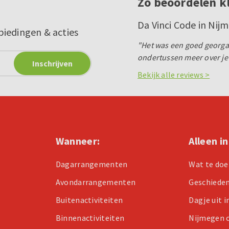
Zo beoordelen k
Da Vinci Code in Nij
biedingen & acties
"Het was een goed georgan
ondertussen meer over je s
Bekijk alle reviews >
Wanneer:
Alleen i
Dagarrangementen
Wat te doe
Avondarrangementen
Geschiede
Buitenactiviteiten
Dagje uit 
Binnenactiviteiten
Nijmegen 