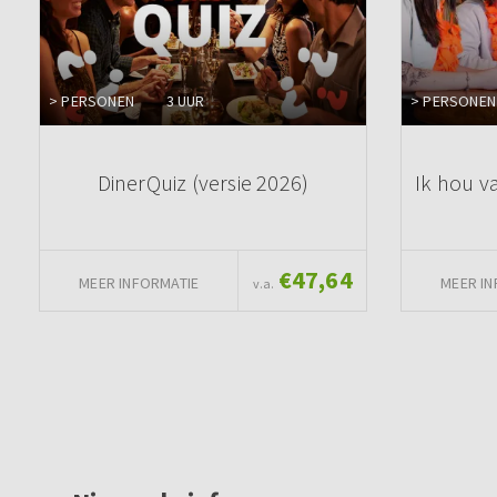
> PERSONEN
3 UUR
> PERSONEN
DinerQuiz (versie 2026)
Ik hou v
€47,64
MEER INFORMATIE
MEER IN
v.a.