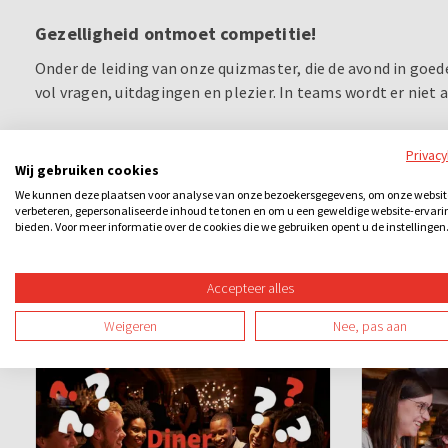
Gezelligheid ontmoet competitie!
Onder de leiding van onze quizmaster, die de avond in goede
vol vragen, uitdagingen en plezier. In teams wordt er niet
Wie o wie gaat er met de hoofdprijs vandoor?
Privac
Wij gebruiken cookies
Aan het einde van de quiz zien we wie bovenaan eindigt. Vo
We kunnen deze plaatsen voor analyse van onze bezoekersgegevens, om onze websit
Maak je klaar voor een onvergetelijke avond.
verbeteren, gepersonaliseerde inhoud te tonen en om u een geweldige website-ervari
bieden. Voor meer informatie over de cookies die we gebruiken opent u de instellingen
Accepteer alles
Ook leuk
Weigeren
Nee, pas aan