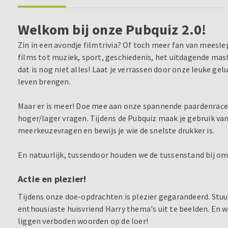
Welkom bij onze Pubquiz 2.0!
Zin in een avondje filmtrivia? Of toch meer fan van meesl
films tot muziek, sport, geschiedenis, het uitdagende ma
dat is nog niet alles! Laat je verrassen door onze leuke ge
leven brengen.
Maar er is meer! Doe mee aan onze spannende paardenrace,
hoger/lager vragen. Tijdens de Pubquiz maak je gebruik van
meerkeuzevragen en bewijs je wie de snelste drukker is.
En natuurlijk, tussendoor houden we de tussenstand bij om 
Actie en plezier!
Tijdens onze doe-opdrachten is plezier gegarandeerd. St
enthousiaste huisvriend Harry thema's uit te beelden. En w
liggen verboden woorden op de loer!