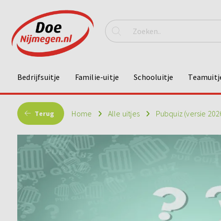
Bedrijfsuitje
Familie-uitje
Schooluitje
Teamuitj
Home
Alle uitjes
Pubquiz (versie 202
Terug