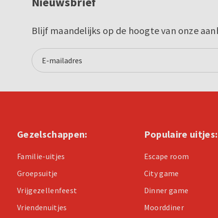
Nieuwsbrief
Blijf maandelijks op de hoogte van onze aan
Gezelschappen:
Populaire uitjes:
Familie-uitjes
Escape room
Groepsuitje
City game
Vrijgezellenfeest
Dinner game
Vriendenuitjes
Moorddiner