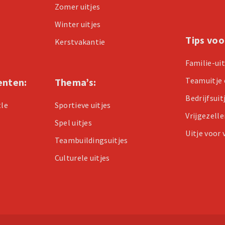
Zomer uitjes
Winter uitjes
Tips voo
Kerstvakantie
Familie-ui
Teamuitje 
enten:
Thema’s:
Bedrijfsuit
tle
Sportieve uitjes
Vrijgezell
Spel uitjes
Uitje voor
Teambuildingsuitjes
Culturele uitjes