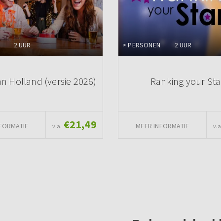
2 UUR
> PERSONEN
2 UUR
an Holland (versie 2026)
Ranking your Sta
€21,49
FORMATIE
MEER INFORMATIE
v.a.
v.a