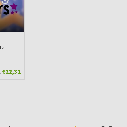
rs!
€22,31
.