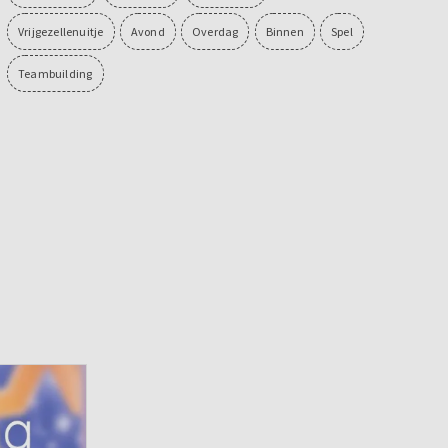
Vrijgezellenuitje
Avond
Overdag
Binnen
Spel
Teambuilding