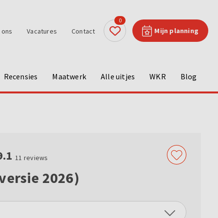
0
Mijn planning
 ons
Vacatures
Contact
Recensies
Maatwerk
Alle uitjes
WKR
Blog
9.1
11
reviews
versie 2026)