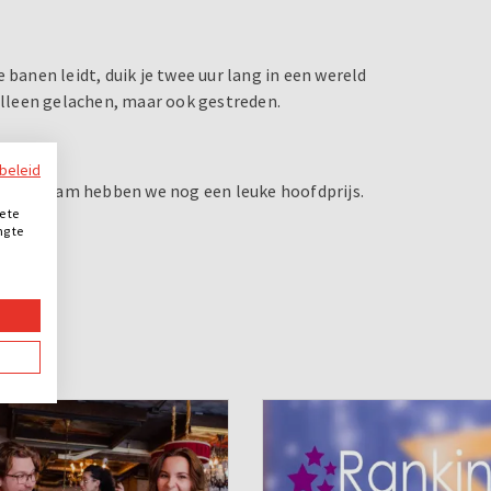
 banen leidt, duik je twee uur lang in een wereld
 alleen gelachen, maar ook gestreden.
ybeleid
or dit team hebben we nog een leuke hoofdprijs.
e te
ng te
.