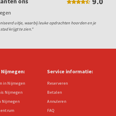
9.0
lanten ons
megen
iseerd uitje, waarbij leuke opdrachten hoorden en je
tad krijgt te zien."
n Nijmegen:
Service informatie:
n in Nijmegen
Reserveren
nis Nijmegen
Betalen
in Nijmegen
Annuleren
centrum
FAQ