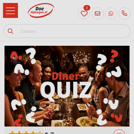
0
024
204
20 31