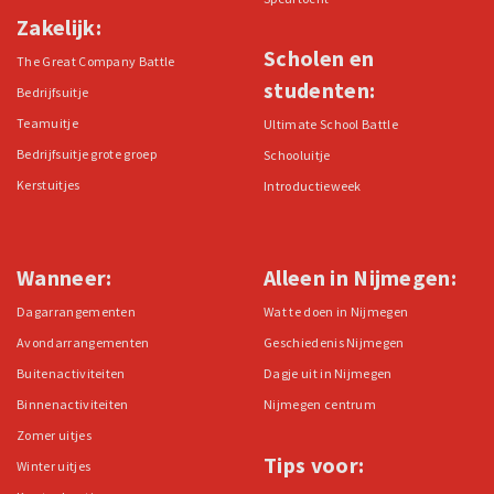
Zakelijk:
Scholen en
The Great Company Battle
studenten:
Bedrijfsuitje
Teamuitje
Ultimate School Battle
Bedrijfsuitje grote groep
Schooluitje
Kerstuitjes
Introductieweek
Wanneer:
Alleen in Nijmegen:
Dagarrangementen
Wat te doen in Nijmegen
Avondarrangementen
Geschiedenis Nijmegen
Buitenactiviteiten
Dagje uit in Nijmegen
Binnenactiviteiten
Nijmegen centrum
Zomer uitjes
Tips voor:
Winter uitjes