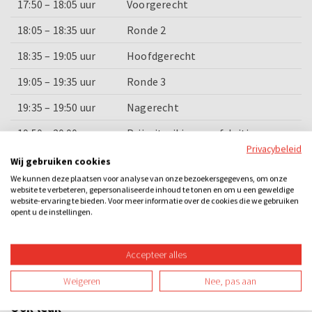
17:50 – 18:05 uur
Voorgerecht
18:05 – 18:35 uur
Ronde 2
18:35 – 19:05 uur
Hoofdgerecht
19:05 – 19:35 uur
Ronde 3
19:35 – 19:50 uur
Nagerecht
19:50 – 20:00 uur
Prijsuitreiking en afsluiting
Privacybeleid
Wij gebruiken cookies
Categorieën
We kunnen deze plaatsen voor analyse van onze bezoekersgegevens, om onze
website te verbeteren, gepersonaliseerde inhoud te tonen en om u een geweldige
website-ervaring te bieden. Voor meer informatie over de cookies die we gebruiken
Dinner games
Quizzen
Losse activiteiten
Bedrijfsuitje
opent u de instellingen.
Familie-uitje
Teamuitje
Groepsuitje
Vrijgezellenuitje
Accepteer alles
Avond
Overdag
Binnen
Spel
Teambuilding
Weigeren
Nee, pas aan
Ook leuk