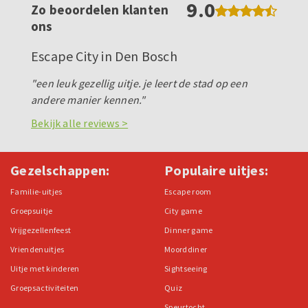
9.0
Zo beoordelen klanten
ons
Escape City in Den Bosch
"een leuk gezellig uitje. je leert de stad op een
andere manier kennen."
Bekijk alle reviews >
Gezelschappen:
Populaire uitjes:
Familie-uitjes
Escape room
Groepsuitje
City game
Vrijgezellenfeest
Dinner game
Vriendenuitjes
Moorddiner
Uitje met kinderen
Sightseeing
Groepsactiviteiten
Quiz
Speurtocht