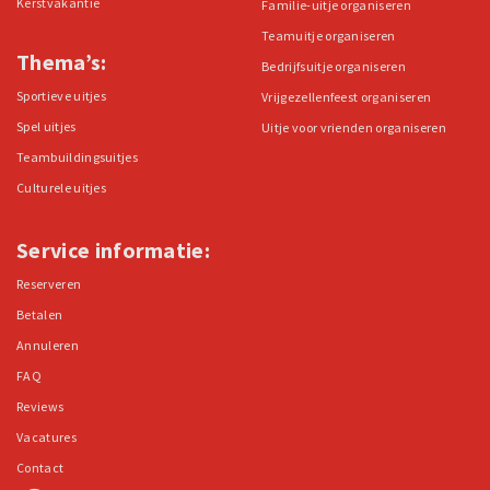
Kerstvakantie
Familie-uitje organiseren
Teamuitje organiseren
Thema’s:
Bedrijfsuitje organiseren
Sportieve uitjes
Vrijgezellenfeest organiseren
Spel uitjes
Uitje voor vrienden organiseren
Teambuildingsuitjes
Culturele uitjes
Service informatie:
Reserveren
Betalen
Annuleren
FAQ
Reviews
Vacatures
Contact