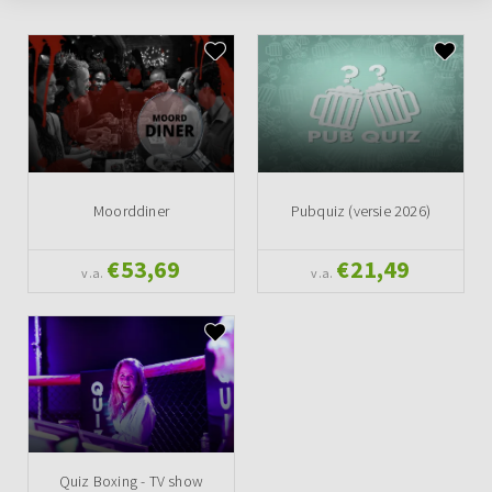
Moorddiner
Pubquiz (versie 2026)
€53,69
€21,49
v.a.
v.a.
Quiz Boxing - TV show