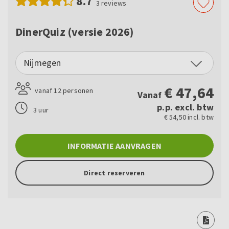
8.7
3
reviews
DinerQuiz (versie 2026)
Nijmegen
€
47,64
vanaf 12 personen
Vanaf
p.p. excl. btw
3 uur
€ 54,50 incl. btw
INFORMATIE AANVRAGEN
Direct reserveren