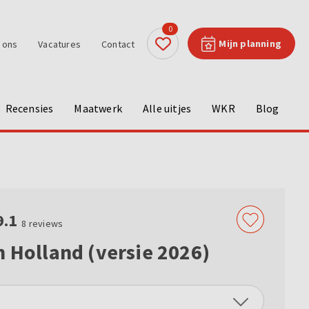
0
Mijn planning
 ons
Vacatures
Contact
Recensies
Maatwerk
Alle uitjes
WKR
Blog
9.1
8
reviews
n Holland (versie 2026)