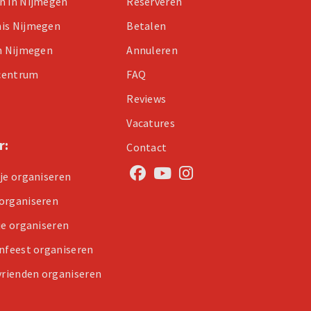
n in Nijmegen
Reserveren
nis Nijmegen
Betalen
in Nijmegen
Annuleren
centrum
FAQ
Reviews
Vacatures
r:
Contact
tje organiseren
organiseren
je organiseren
enfeest organiseren
 vrienden organiseren