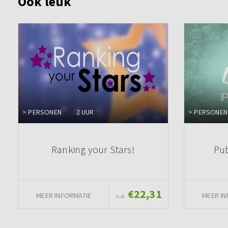
Ook leuk
> PERSONEN
2 UUR
> PERSONEN
Ranking your Stars!
Pub
€22,31
MEER INFORMATIE
MEER IN
v.a.