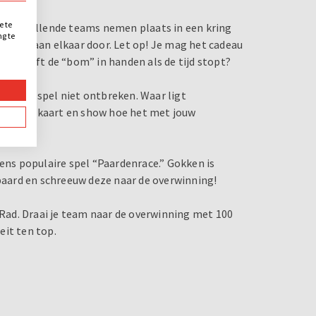
e te
 verschillende teams nemen plaats in een kring
ng te
evat - aan elkaar door. Let op! Je mag het cadeau
.
Wie heeft de “bom” in handen als de tijd stopt?
olland spel niet ontbreken. Waar ligt
s op de kaart en show hoe het met jouw
mens populaire spel “Paardenrace.” Gokken is
 paard en schreeuw deze naar de overwinning!
d Rad. Draai je team naar de overwinning met 100
eit ten top.