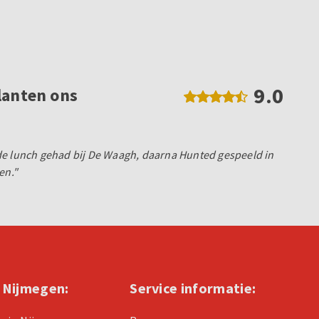
9.0
lanten ons
de lunch gehad bij De Waagh, daarna Hunted gespeeld in
en."
n Nijmegen:
Service informatie: