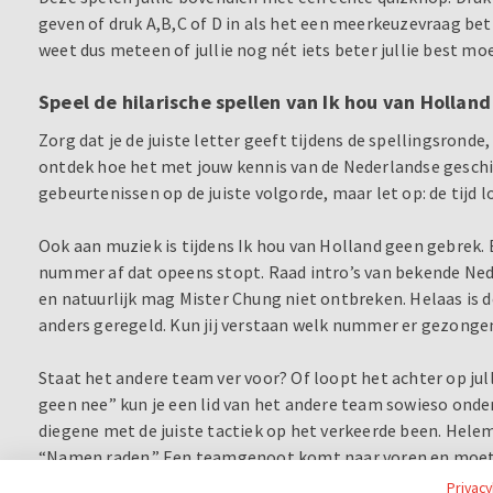
geven of druk A,B,C of D in als het een meerkeuzevraag betr
weet dus meteen of jullie nog nét iets beter jullie best mo
Speel de hilarische spellen van Ik hou van Holland
Zorg dat je de juiste letter geeft tijdens de spellingsronde
ontdek hoe het met jouw kennis van de Nederlandse geschi
gebeurtenissen op de juiste volgorde, maar let op: de tijd 
Ook aan muziek is tijdens Ik hou van Holland geen gebrek. 
nummer af dat opeens stopt. Raad intro’s van bekende Ned
en natuurlijk mag Mister Chung niet ontbreken. Helaas is 
anders geregeld. Kun jij verstaan welk nummer er gezonge
Staat het andere team ver voor? Of loopt het achter op jull
geen nee” kun je een lid van het andere team sowieso onde
diegene met de juiste tactiek op het verkeerde been. Helema
“Namen raden.” Een teamgenoot komt naar voren en moet
tijdslimiet van 2 minuten.
Privac