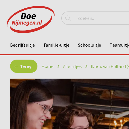
Bedrijfsuitje
Familie-uitje
Schooluitje
Teamuitj
Home
Alle uitjes
Ik hou van Holland (
Terug