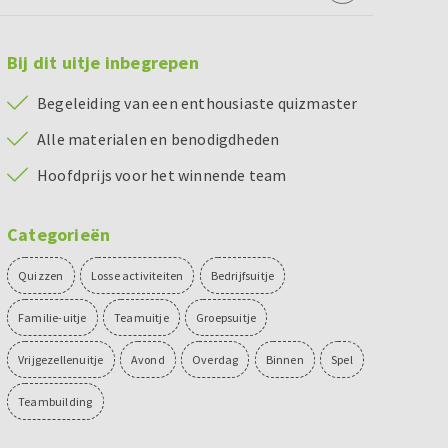
Bij dit uitje inbegrepen
Begeleiding van een enthousiaste quizmaster
Alle materialen en benodigdheden
Hoofdprijs voor het winnende team
Categorieën
Quizzen
Losse activiteiten
Bedrijfsuitje
Familie-uitje
Teamuitje
Groepsuitje
Vrijgezellenuitje
Avond
Overdag
Binnen
Spel
Teambuilding