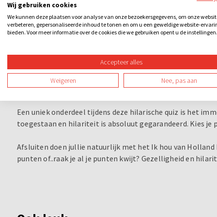
Wij gebruiken cookies
We kunnen deze plaatsen voor analyse van onze bezoekersgegevens, om onze websit
En wat dacht je van het "Verjaardagsspel"? Deelnemers uit
verbeteren, gepersonaliseerde inhoud te tonen en om u een geweldige website-ervari
en geven een verjaardagscadeau - dat een tikkende “bom” b
bieden. Voor meer informatie over de cookies die we gebruiken opent u de instellingen
alleen doorgeven als je het juiste antwoord hebt gegeven. 
Accepteer alles
Natuurlijk mag het bekende kaaswerpen in ons Ik hou van H
Apeldoorn? Haarlem? Middelburg? Geef het aan met de kaa
Weigeren
Nee, pas aan
topografische kennis gesteld is.
Een uniek onderdeel tijdens deze hilarische quiz is het im
toegestaan en hilariteit is absoluut gegarandeerd. Kies je
Afsluiten doen jullie natuurlijk met het Ik hou van Hollan
punten of..raak je al je punten kwijt? Gezelligheid en hilarit