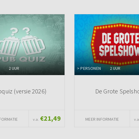
2 UUR
> PERSONEN
2 UUR
quiz (versie 2026)
De Grote Spels
€21,49
FORMATIE
MEER INFORMATIE
v.a.
v.a