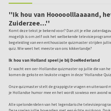
''Ik hou van Hooooolllaaaand, he
Zuiderzee...''
Komt deze tekst je bekend voor? Dan zit je elke zaterdagavo
mogelijk is om zelf ook het welbekende televisieprogramm
begeleiding van een enthousiaste quizmaster strijden jullie
quiz. Wie weet het meeste van ons kikkerlandje?
Ik hou van Holland speel je bij DoeNederland
Er wacht een oer-Hollandse quizmaster op jullie die van het
komen de gekste en leukste vragen in deze ‘Hollandse Quiz
Onze quizmaster stelt de grappigste vragen en uiteraard
je Hollandse humor mee en het wordt sowieso een avond waa
Alle spelonderdelen van het legendarische televisieprogr
Deze spelen jullie bovendien met een échte quizknop. Druk