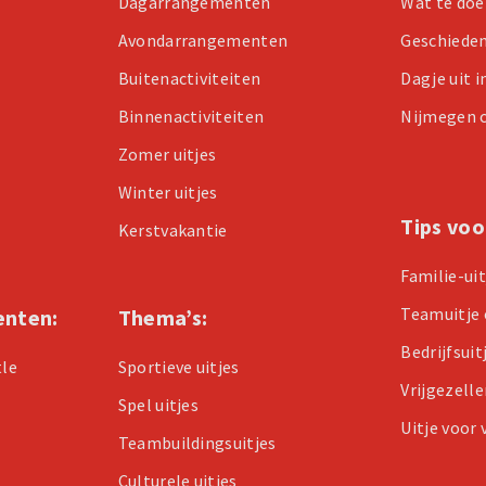
Dagarrangementen
Wat te doe
Avondarrangementen
Geschiede
Buitenactiviteiten
Dagje uit 
Binnenactiviteiten
Nijmegen 
Zomer uitjes
Winter uitjes
Tips voo
Kerstvakantie
Familie-ui
Teamuitje 
enten:
Thema’s:
Bedrijfsuit
tle
Sportieve uitjes
Vrijgezell
Spel uitjes
Uitje voor
Teambuildingsuitjes
Culturele uitjes