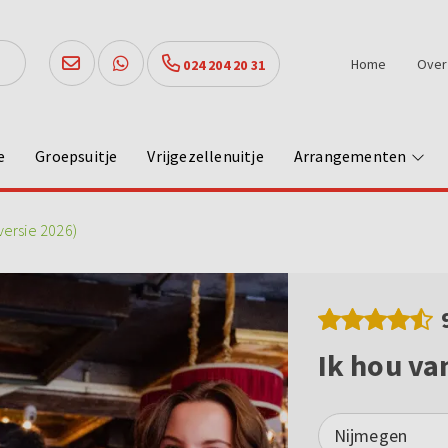
Home
Over
024 204 20 31
e
Groepsuitje
Vrijgezellenuitje
Arrangementen
versie 2026)
Ik hou va
Nijmegen