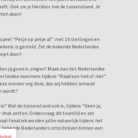
eft. Ook zie je hierdoor live de tussenstand. Je
eten doen!
, speel “Petje op petje af” met 10 stellingen en
edenis is gesteld. Zet de bekende Nederlandse
loopt door!
Ben jij goed in zingen? Maak dan het Nederlandse
erlandse nummers tijdens “Raad een lied of niet”
deze meneer erg druk, dus wij hebben iemand
n wordt?
ie? Wat de tussenstand ook is, tijdens “Geen ja,
r druk zetten. Ondervraag dit teamlid en zet
al fanatiek worden jullie natuurlijk tijdens het
 bekende Nederlanders omschrijven binnen een
ybeleid