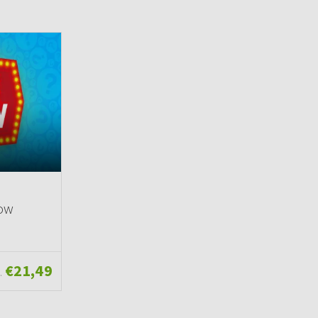
how
€21,49
.