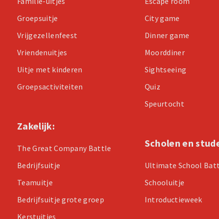
Familie-uitjes
Escape room
Groepsuitje
City game
Vrijgezellenfeest
Dinner game
Vriendenuitjes
Moorddiner
Uitje met kinderen
Sightseeing
Groepsactiviteiten
Quiz
Speurtocht
Zakelijk:
Scholen en stud
The Great Company Battle
Bedrijfsuitje
Ultimate School Bat
Teamuitje
Schooluitje
Bedrijfsuitje grote groep
Introductieweek
Kerstuitjes