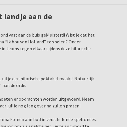
t landje aan de
nd vast aan de buis gekluisterd! Wist je dat het
a “Ik hou van Holland” te spelen? Onder
 in teams tegen elkaar tijdens deze hilarische
 uitje een hilarisch spektakel maakt! Natuurlijk
’ aan de orde.
 moeten er opdrachten worden uitgevoerd. Neem
r jullie nog lang over na zullen praten!
amma komen aan bod in verschillende spelrondes.
 hierop om als snelste het juiste antwoord te