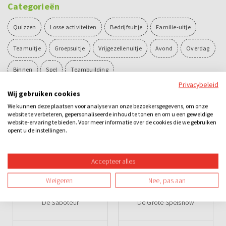
Categorieën
Quizzen
Losse activiteiten
Bedrijfsuitje
Familie-uitje
Teamuitje
Groepsuitje
Vrijgezellenuitje
Avond
Overdag
Binnen
Spel
Teambuilding
Privacybeleid
Wij gebruiken cookies
Ook leuk
We kunnen deze plaatsen voor analyse van onze bezoekersgegevens, om onze
website te verbeteren, gepersonaliseerde inhoud te tonen en om u een geweldige
website-ervaring te bieden. Voor meer informatie over de cookies die we gebruiken
opent u de instellingen.
Accepteer alles
Weigeren
Nee, pas aan
De Saboteur
De Grote Spelshow