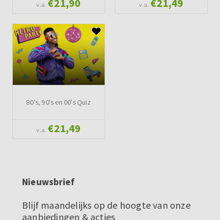
€21,90
€21,49
v.a.
v.a.
80's, 90's en 00's Quiz
€21,49
v.a.
Nieuwsbrief
Blijf maandelijks op de hoogte van onze
aanbiedingen & acties