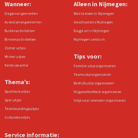
Wanneer:
Alleen in Nijmegen:
Dagarrangementen
Wat te doen in Nijmegen
Avondarrangementen
Geschiedenis Nijmegen
Buitenactiviteiten
Dagje uit in Nijmegen
Binnenactiviteiten
Nijmegen centrum
Zomer uitjes
Tips voor:
Winter uitjes
Kerstvakantie
Familie-uitje organiseren
Teamuitje organiseren
Thema’s:
Bedrijfsuitje organiseren
Sportieve uitjes
Vrijgezellenfeest organiseren
Spel uitjes
Uitje voor vrienden organiseren
Teambuildingsuitjes
Culturele uitjes
Service informatie: