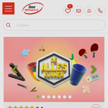
0
024
204
20 31