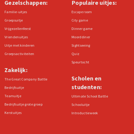
Gezelschappen:
Populaire uitjes:
Familie-uitjes
Escape room
Groepsuitje
City game
Vrijgezellenfeest
Dinner game
Vriendenuitjes
Moorddiner
Uitje met kinderen
Sightseeing
Groepsactiviteiten
Quiz
Speurtocht
Zakelijk:
Scholen en
The Great Company Battle
studenten:
Bedrijfsuitje
Teamuitje
Ultimate School Battle
Bedrijfsuitje grote groep
Schooluitje
Kerstuitjes
Introductieweek