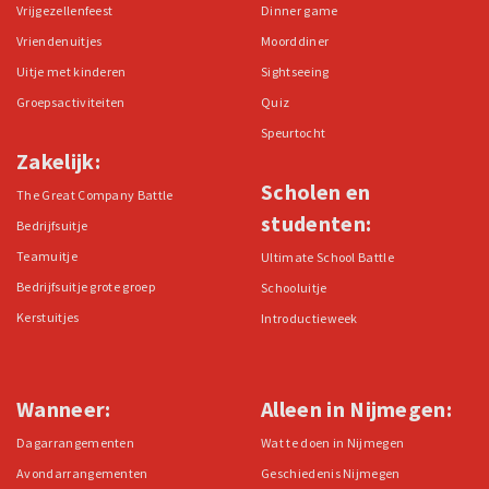
Vrijgezellenfeest
Dinner game
Vriendenuitjes
Moorddiner
Uitje met kinderen
Sightseeing
Groepsactiviteiten
Quiz
Speurtocht
Zakelijk:
Scholen en
The Great Company Battle
studenten:
Bedrijfsuitje
Teamuitje
Ultimate School Battle
Bedrijfsuitje grote groep
Schooluitje
Kerstuitjes
Introductieweek
Wanneer:
Alleen in Nijmegen:
Dagarrangementen
Wat te doen in Nijmegen
Avondarrangementen
Geschiedenis Nijmegen