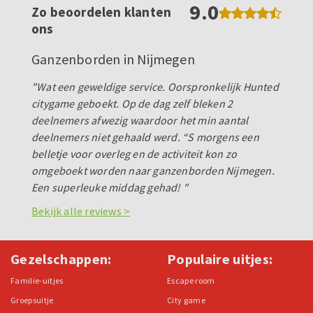
9.0
Zo beoordelen klanten
ons
Ganzenborden in Nijmegen
"Wat een geweldige service. Oorspronkelijk Hunted
citygame geboekt. Op de dag zelf bleken 2
deelnemers afwezig waardoor het min aantal
deelnemers niet gehaald werd. “S morgens een
belletje voor overleg en de activiteit kon zo
omgeboekt worden naar ganzenborden Nijmegen.
Een superleuke middag gehad! "
Bekijk alle reviews >
Gezelschappen:
Populaire uitjes:
Familie-uitjes
Escape room
Groepsuitje
City game