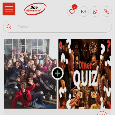
0
024
204
20 31