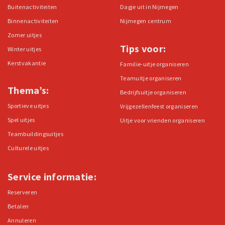
Buitenactiviteiten
Dagje uit in Nijmegen
Binnenactiviteiten
Nijmegen centrum
Zomer uitjes
Tips voor:
Winter uitjes
Kerstvakantie
Familie-uitje organiseren
Teamuitje organiseren
Thema’s:
Bedrijfsuitje organiseren
Sportieve uitjes
Vrijgezellenfeest organiseren
Spel uitjes
Uitje voor vrienden organiseren
Teambuildingsuitjes
Culturele uitjes
Service informatie:
Reserveren
Betalen
Annuleren