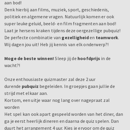
aan bod!
Denk hierbij aan films, muziek, sport, geschiedenis,
politiek en algemene vragen. Natuurlijk komen er ook
super leuke geluid, beeld- en film fragmenten aan bod!
Laat je hersens kraken tijdens deze oergezellige pubquiz!
De perfecte combinatie van
gezelligheid
en
teamwork
.
Wij dagen jou uit! Heb jij kennis van elk onderwerp?!
Moge de beste winnen!
Sleep jij de
hoofdprijs
in de
wacht?!
Onze enthousiaste quizmaster zal deze 2 uur
durende
pubquiz
begeleiden. In groepjes gaan jullie de
strijd met elkaar aan.
Kortom, een uitje waar nog lang over nagepraat zal
worden
Het spel kan ook apart gespeeld worden van het diner, dan
ga je eerst heerlijk dineren en daarna de quiz spelen. Dan
duurt het arrangement 4 uur. Kies je ervoor om de quiz