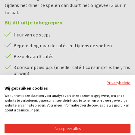
tijdens het diner te spelen dan duurt het ongeveer 3 uur in
totaal.
Bij dit uitje inbegrepen
Huur van de steps
Begeleiding naar de cafés en tijdens de spellen
Bezoek aan 3 cafés
3 consumpties p.p. (in ieder café 1 consumptie: bier, fris
of wijn)
Privacybeleid
Verschillende spelletjes
Wij gebruiken cookies
Hoofdprijs voor het winnende team
We kunnen deze plaatsen voor analyse van onze bezoekersgegevens, om onze
website te verbeteren, gepersonaliseerde inhoud te tonen en om u een geweldige
Driegangendiner
website-ervaring te bieden. Voor meer informatie over de cookies die we gebruiken
opent u de instellingen.
Quiz
Hoofdprijs voor het winnende team
Accepteer alles