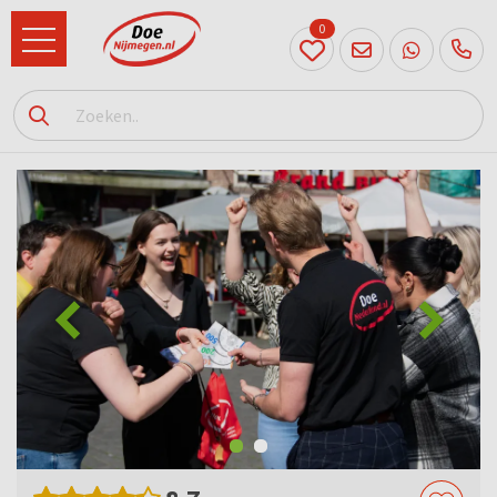
0
024
204
20 31