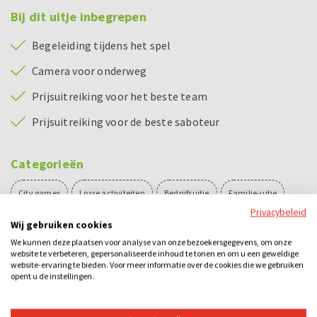
Bij dit uitje inbegrepen
Begeleiding tijdens het spel
Camera voor onderweg
Prijsuitreiking voor het beste team
Prijsuitreiking voor de beste saboteur
Categorieën
City games
Losse activiteiten
Bedrijfsuitje
Familie-uitje
Privacybeleid
Teamuitje
Groepsuitje
Vrijgezellenuitje
Avond
Overdag
Wij gebruiken cookies
We kunnen deze plaatsen voor analyse van onze bezoekersgegevens, om onze
Buiten
Spel
Teambuilding
website te verbeteren, gepersonaliseerde inhoud te tonen en om u een geweldige
website-ervaring te bieden. Voor meer informatie over de cookies die we gebruiken
opent u de instellingen.
Ook leuk