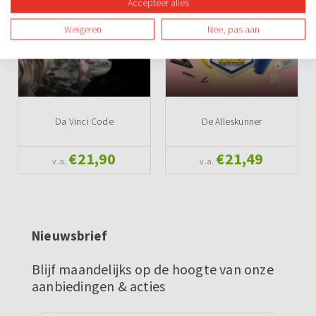
Accepteer alles
Weigeren
Nee, pas aan
Da Vinci Code
De Alleskunner
€21,90
€21,49
v.a.
v.a.
Nieuwsbrief
Blijf maandelijks op de hoogte van onze
aanbiedingen & acties