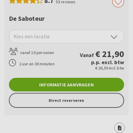
8.7
53
reviews
De Saboteur
Kies een locatie
€
21,90
vanaf 10 personen
Vanaf
p.p. excl. btw
2 uur en 30 minuten
€ 26,50 incl. btw
INFORMATIE AANVRAGEN
Direct reserveren