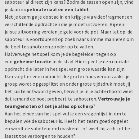
saboteur al direct zijn kans? Zodra de tassen open zijn, vind
je daarin
spelmateriaal en een tablet
.
Met je team ga je de stad in en krijg je via videofragmenten
verschillende opdrachten die je moet uitvoeren. Bij een
juiste uitvoering verdien je geld voor de pot. Maar let op: de
saboteur is voortdurend op zoek naar slimme manieren om
de boel te saboteren zonder op te vallen.
Halverwege het spel kom je de begeleider tegen op
een
geheime locatie
in de stad. Hier speel je een cruciale
opdracht die later in het spel van grote waarde kan zijn.
Dan volgt er een opdracht die grote chaos veroorzaakt: je
groep wordt opgesplitst en onder grote tijdsdruk moet jij
het juiste antwoord geven, terwijl je in je achterhoofd weet
dat iemand de boel probeert te saboteren.
Vertrouw je je
teamgenoten of zet je alles op scherp
?
Aan het einde van het spel vul je een vragenlijst in om te
bepalen wie de saboteur is. Heeft het team goed opgelet
en wordt de saboteur ontmaskerd... of weet hij zich tot het
laatst toe verborgen te houden?