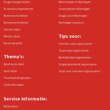
Dagarrangementen
Wat te doen in Nijmegen
Avondarrangementen
Geschiedenis Nijmegen
Buitenactiviteiten
Dagje uit in Nijmegen
Binnenactiviteiten
Nijmegen centrum
Zomer uitjes
Tips voor:
Winter uitjes
Kerstvakantie
Familie-uitje organiseren
Teamuitje organiseren
Thema’s:
Bedrijfsuitje organiseren
Sportieve uitjes
Vrijgezellenfeest organiseren
Spel uitjes
Uitje voor vrienden organiseren
Teambuildingsuitjes
Culturele uitjes
Service informatie:
Reserveren