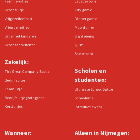
Familie-uitjes
Escape room
Groepsuitje
City game
Vrijgezellenfeest
Dinner game
Vriendenuitjes
Moorddiner
Uitje met kinderen
Sightseeing
Groepsactiviteiten
Quiz
Speurtocht
Zakelijk:
Scholen en
The Great Company Battle
studenten:
Bedrijfsuitje
Teamuitje
Ultimate School Battle
Bedrijfsuitje grote groep
Schooluitje
Kerstuitjes
Introductieweek
Wanneer:
Alleen in Nijmegen: