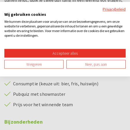
banen leidt, duik je twee uur lang in een wereld vol vragen,
uitdagingen en plezier. In teams wordt er niet alleen
Privacybeleid
gelachen, maar ook gestreden.
Wij gebruiken cookies
We kunnen deze plaatsen voor analyse van onze bezoekersgegevens, om onze
website te verbeteren, gepersonaliseerde inhoud te tonen en om u een geweldige
Wie o wie gaat er met de hoofdprijs vandoor?
website-ervaring te bieden. Voor meer informatie over de cookies die we gebruiken
opent u de instellingen.
Aan het einde van de quiz zien we wie bovenaan eindigt.
Voor dit team hebben we nog een leuke hoofdprijs. Maak je
klaar voor een onvergetelijke avond.
Accepteer alles
Bij dit uitje inbegrepen
Weigeren
Nee, pas aan
Toegang tot de escape room en keuze uit 3 kamers
Consumptie (keuze uit: bier, fris, huiswijn)
Pubquiz met showmaster
Prijs voor het winnende team
Bijzonderheden