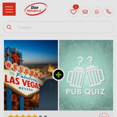
0
024
204
20 31