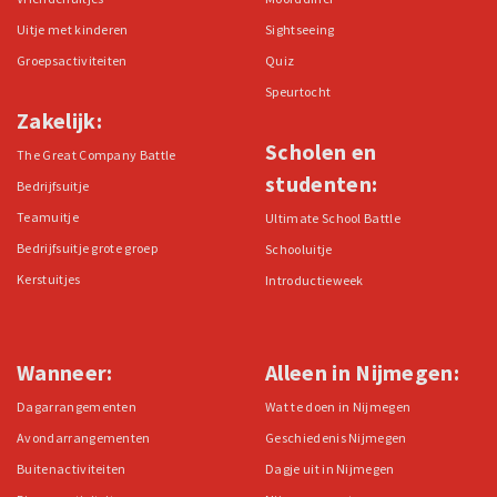
Uitje met kinderen
Sightseeing
Groepsactiviteiten
Quiz
Speurtocht
Zakelijk:
Scholen en
The Great Company Battle
studenten:
Bedrijfsuitje
Teamuitje
Ultimate School Battle
Bedrijfsuitje grote groep
Schooluitje
Kerstuitjes
Introductieweek
Wanneer:
Alleen in Nijmegen:
Dagarrangementen
Wat te doen in Nijmegen
Avondarrangementen
Geschiedenis Nijmegen
Buitenactiviteiten
Dagje uit in Nijmegen