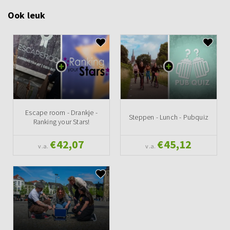
Ook leuk
Escape room - Drankje -
Steppen - Lunch - Pubquiz
Ranking your Stars!
€42,07
€45,12
v.a.
v.a.