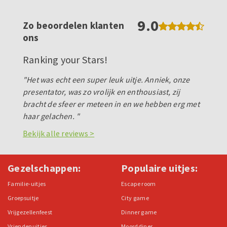
9.0
Zo beoordelen klanten
ons
Ranking your Stars!
"Het was echt een super leuk uitje. Anniek, onze
presentator, was zo vrolijk en enthousiast, zij
bracht de sfeer er meteen in en we hebben erg met
haar gelachen. "
Bekijk alle reviews >
Gezelschappen:
Populaire uitjes:
Familie-uitjes
Escape room
Groepsuitje
City game
Vrijgezellenfeest
Dinner game
Vriendenuitjes
Moorddiner