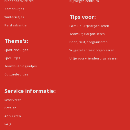
Binnenactiviteiten
Nijmegen centrum
Zomer uitjes
Tips voor:
Winter uitjes
Kerstvakantie
Familie-uitje organiseren
Teamuitje organiseren
Thema’s:
Bedrijfsuitje organiseren
Sportieve uitjes
Vrijgezellenfeest organiseren
Spel uitjes
Uitje voor vrienden organiseren
Teambuildingsuitjes
Culturele uitjes
Service informatie:
Reserveren
Betalen
Annuleren
FAQ