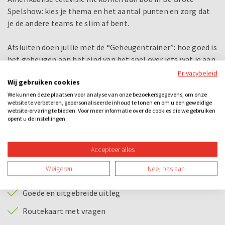
Spelshow: kies je thema en het aantal punten en zorg dat
je de andere teams te slim af bent.
Afsluiten doen jullie met de “Geheugentrainer”: hoe goed is
het geheugen aan het eind van het spel over iets wat je aan
het begin hebt gezien? en de “Paardenrace”, dé hit van
Privacybeleid
Wij gebruiken cookies
DoeNederland. Zet je punten in op een paard en schreeuw
deze naar de overwinning.
We kunnen deze plaatsen voor analyse van onze bezoekersgegevens, om onze
website te verbeteren, gepersonaliseerde inhoud te tonen en om u een geweldige
website-ervaring te bieden. Voor meer informatie over de cookies die we gebruiken
De Grote Spelshow is sensationeel en vraagt om snelheid,
opent u de instellingen.
creativiteit, intelligentie en natuurlijk een flinke dosis
humor. Uiteraard hebben we een prijs voor het winnende
Accepteer alles
team!
Weigeren
Nee, pas aan
Bij dit uitje inbegrepen
Goede en uitgebreide uitleg
Routekaart met vragen