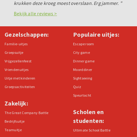
krukken deze kroeg moest overslaan. Erg jammer. "
Bekijk alle reviews >
Gezelschappen:
Populaire uitjes:
Familie-uitjes
Escape room
Groepsuitje
City game
Vrijgezellenfeest
Dinner game
Vriendenuitjes
Moorddiner
Uitje met kinderen
Sightseeing
Groepsactiviteiten
Quiz
Speurtocht
Zakelijk:
Scholen en
The Great Company Battle
studenten:
Bedrijfsuitje
Teamuitje
Ultimate School Battle