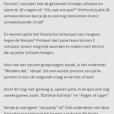
Fortuin”, voorspel hoe de getoonde filmpjes aflopen en
speel de 20 vragen uit “Oh, wat een jaar!” Onthoud jij alle 20
antwoorden en kun je deze ook nog benoemen in een
zenuwslopende strijd?
En kennen jullie het hilarische letterspel van Jongens
tegen de Meisjes? Probeer met jouw team binnen 2
minuten zoveel mogelijk woorden te maken met letters
die op jullie lichaam hangen.
Voor wie wel van een gokje wagen houdt, is het onderdeel
“Wedden dat..” ideaal. Zet een aantal procent van jullie
punten in voor de volgende vraag en verlies of win!
Alsof dit nog niet genoeg is, spelen jullie in de quiz ook nog
unieke games zoals “Balletje balletje” en “Hoger of lager”.
Kende je overigens “Jeopardy” al? Ook onderdelen van deze
Amerikaanse televisie hit komen aan bod in De Grote