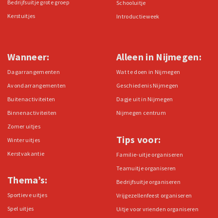
Bedrijfsuitje grote groep
Schooluitje
Kerstuitjes
Introductieweek
Wanneer:
Alleen in Nijmegen:
Dagarrangementen
Wat te doen in Nijmegen
Avondarrangementen
Geschiedenis Nijmegen
Buitenactiviteiten
Dagje uit in Nijmegen
Binnenactiviteiten
Nijmegen centrum
Zomer uitjes
Tips voor:
Winter uitjes
Kerstvakantie
Familie-uitje organiseren
Teamuitje organiseren
Thema’s:
Bedrijfsuitje organiseren
Sportieve uitjes
Vrijgezellenfeest organiseren
Spel uitjes
Uitje voor vrienden organiseren