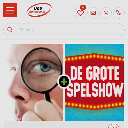
0
024
204
20 31