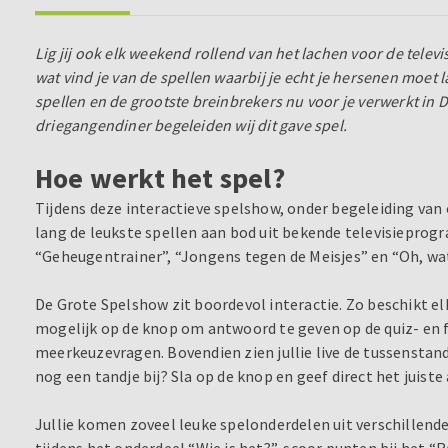
Lig jij ook elk weekend rollend van het lachen voor de televi
wat vind je van de spellen waarbij je echt je hersenen moet
spellen en de grootste breinbrekers nu voor je verwerkt in 
driegangendiner begeleiden wij dit gave spel.
Hoe werkt het spel?
Tijdens deze interactieve spelshow, onder begeleiding van
lang de leukste spellen aan bod uit bekende televisieprog
“Geheugentrainer”, “Jongens tegen de Meisjes” en “Oh, wat
De Grote Spelshow zit boordevol interactie. Zo beschikt el
mogelijk op de knop om antwoord te geven op de quiz- en fo
meerkeuzevragen. Bovendien zien jullie live de tussenstand
nog een tandje bij? Sla op de knop en geef direct het juist
Jullie komen zoveel leuke spelonderdelen uit verschillende
tijdens het onderdeel “Wie is het?”, scoor punten bij het “