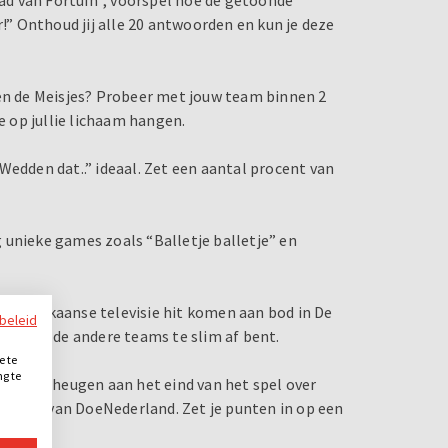
r!” Onthoud jij alle 20 antwoorden en kun je deze
gen de Meisjes? Probeer met jouw team binnen 2
e op jullie lichaam hangen.
Wedden dat..” ideaal. Zet een aantal procent van
og unieke games zoals “Balletje balletje” en
 Amerikaanse televisie hit komen aan bod in De
ybeleid
 dat je de andere teams te slim af bent.
e te
ng te
s het geheugen aan het eind van het spel over
.
, dé hit van DoeNederland. Zet je punten in op een