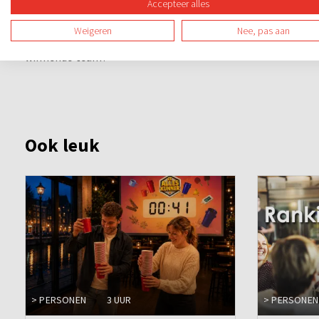
Accepteer alles
De Grote Spelshow is sensationeel en vraagt om snelheid, cr
Weigeren
Nee, pas aan
dosis humor. Het spel wordt gespeelt tussen de gangen doo
winnende team!
Ook leuk
> PERSONEN
3 UUR
> PERSONEN