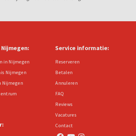
n Nijmegen:
Service informatie:
n in Nijmegen
Reserveren
nis Nijmegen
Betalen
in Nijmegen
Annuleren
centrum
FAQ
Reviews
Vacatures
r:
Contact