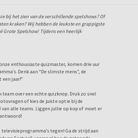
sie bij het zien van de verschillende spelshows? Of
 laten kraken? Wij hebben de leukste en grappigste
Dé Grote Spelshow! Tijdens een heerlijk
 onze enthousiaste quizmaster, komen drie uur
ramma’s. Denk aan “De slimste mens", de
 een jaar!”
k team over een echte quizknop. Druk zo snel
tovragen of kies de juiste optie bij de
 van alle teams. Liggen jullie op kop of moet er
e antwoord!
 televisieprogramma’s tegen! Ga de strijd aan
Rad van Fortuin”, voorspel hoe de getoonde