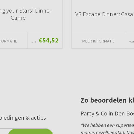
ng your Stars! Dinner
VR Escape Dinner: Casa
Game
€54,52
FORMATIE
MEER INFORMATIE
v.a.
v.a
Zo beoordelen k
Party & Co in Den Bo
biedingen & acties
"We hebben een superteam
mooie, gezellige stad. Du