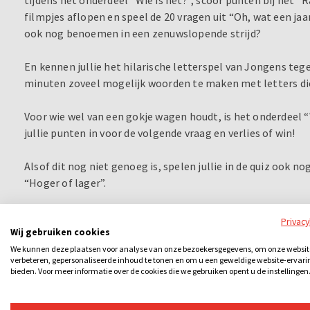
filmpjes aflopen en speel de 20 vragen uit “Oh, wat een jaa
ook nog benoemen in een zenuwslopende strijd?
En kennen jullie het hilarische letterspel van Jongens te
minuten zoveel mogelijk woorden te maken met letters di
Voor wie wel van een gokje wagen houdt, is het onderdeel “
jullie punten in voor de volgende vraag en verlies of win!
Alsof dit nog niet genoeg is, spelen jullie in de quiz ook n
“Hoger of lager”.
Kende je overigens “Jeopardy” al? Ook onderdelen van deze
Privac
Wij gebruiken cookies
Grote Spelshow: kies je thema en het aantal punten en zorg
We kunnen deze plaatsen voor analyse van onze bezoekersgegevens, om onze websit
verbeteren, gepersonaliseerde inhoud te tonen en om u een geweldige website-ervari
Afsluiten doen jullie met de “Geheugentrainer”: hoe goed i
bieden. Voor meer informatie over de cookies die we gebruiken opent u de instellingen
iets wat je aan het begin hebt gezien? en de “Paardenrace”
paard en schreeuw deze naar de overwinning.