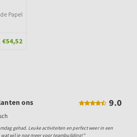
 de Papel
€54,52
.
9.0
lanten ons
sch
dag gehad. Leuke activiteiten en perfect weer in een
s wat wil je nog meer voor teambuilding!"