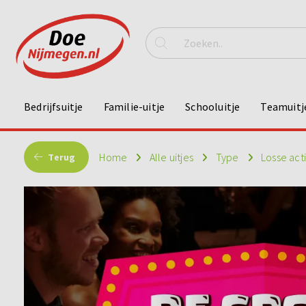
Bedrijfsuitje
Familie-uitje
Schooluitje
Teamuitj
Home
Alle uitjes
Type
Losse act
Terug