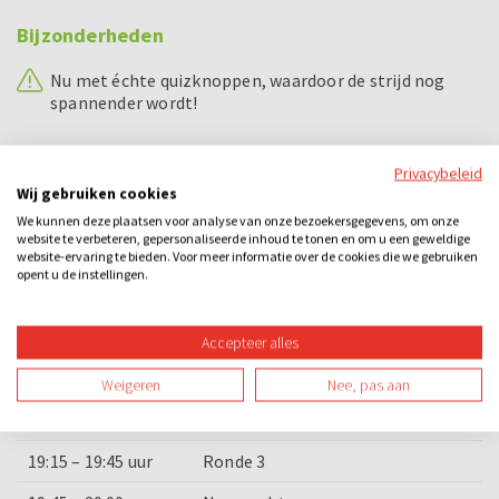
Bijzonderheden
Nu met échte quizknoppen, waardoor de strijd nog
spannender wordt!
Voorbeeld dagindeling
Privacybeleid
Wij gebruiken cookies
Tijd
Wat
We kunnen deze plaatsen voor analyse van onze bezoekersgegevens, om onze
website te verbeteren, gepersonaliseerde inhoud te tonen en om u een geweldige
17:00 – 17:15 uur
Welkom en uitleg activiteit
website-ervaring te bieden. Voor meer informatie over de cookies die we gebruiken
opent u de instellingen.
17:15 – 17:45 uur
Ronde 1
17:45 – 18:15 uur
Voorgerecht
Accepteer alles
18:15 – 18:45 uur
Ronde 2
Weigeren
Nee, pas aan
18:45 – 19:15 uur
Hoofdgerecht
19:15 – 19:45 uur
Ronde 3