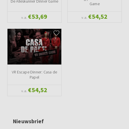
De Alleskunner Dinner Game
Game
€53,69
€54,52
v.a.
v.a.
VR Escape Dinner: Casa de
Papel
€54,52
v.a.
Nieuwsbrief