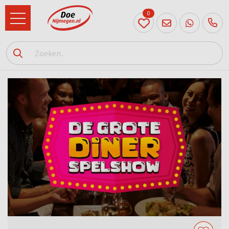
0
024
204
20 31