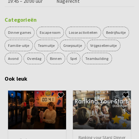
19:45 – 20:00 uur
Nagerecht
Categorieën
Dinner games
Escape room
Losse activiteiten
Bedrijfsuitje
Familie-uitje
Teamuitje
Groepsuitje
Vrijgezellenuitje
Avond
Overdag
Binnen
Spel
Teambuilding
Ook leuk
Ranking your Stars! Dinner