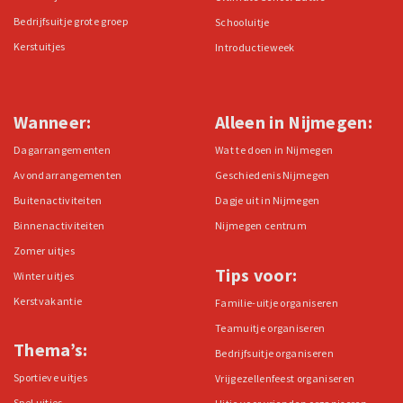
Bedrijfsuitje grote groep
Schooluitje
Kerstuitjes
Introductieweek
Wanneer:
Alleen in Nijmegen:
Dagarrangementen
Wat te doen in Nijmegen
Avondarrangementen
Geschiedenis Nijmegen
Buitenactiviteiten
Dagje uit in Nijmegen
Binnenactiviteiten
Nijmegen centrum
Zomer uitjes
Tips voor:
Winter uitjes
Kerstvakantie
Familie-uitje organiseren
Teamuitje organiseren
Thema’s:
Bedrijfsuitje organiseren
Sportieve uitjes
Vrijgezellenfeest organiseren
Spel uitjes