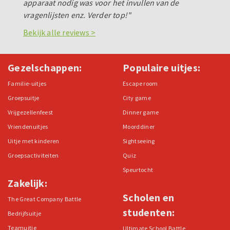
apparaat nodig was voor het invullen van de
vragenlijsten enz. Verder top!"
Bekijk alle reviews >
Gezelschappen:
Populaire uitjes:
Familie-uitjes
Escape room
Groepsuitje
City game
Vrijgezellenfeest
Dinner game
Vriendenuitjes
Moorddiner
Uitje met kinderen
Sightseeing
Groepsactiviteiten
Quiz
Speurtocht
Zakelijk:
Scholen en
The Great Company Battle
studenten:
Bedrijfsuitje
Teamuitje
Ultimate School Battle