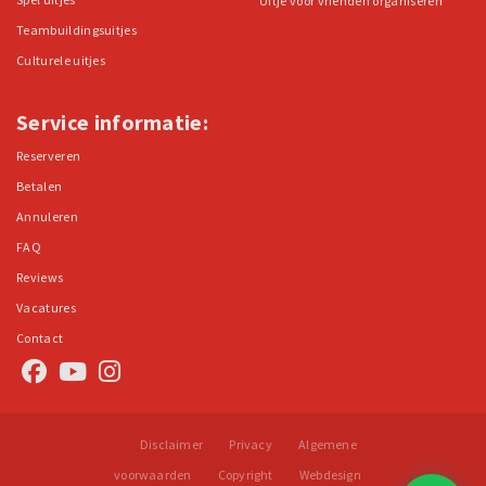
Uitje voor vrienden organiseren
Teambuildingsuitjes
Culturele uitjes
Service informatie:
Reserveren
Betalen
Annuleren
FAQ
Reviews
Vacatures
Contact
Disclaimer
Privacy
Algemene
voorwaarden
Copyright
Webdesign