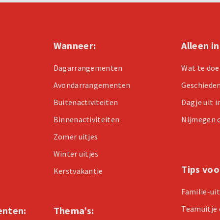
Wanneer:
Alleen i
Dagarrangementen
Wat te doe
Avondarrangementen
Geschiede
Buitenactiviteiten
Dagje uit 
Binnenactiviteiten
Nijmegen 
Zomer uitjes
Winter uitjes
Tips voo
Kerstvakantie
Familie-ui
Teamuitje 
enten:
Thema’s: