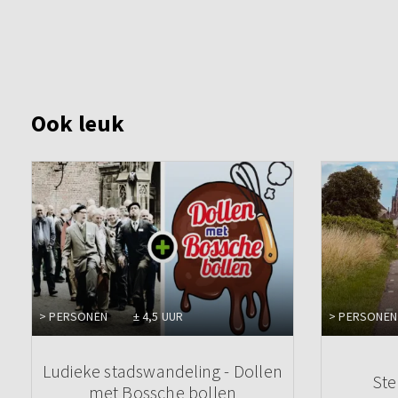
Ook leuk
> PERSONEN
± 4,5 UUR
> PERSONEN
Ludieke stadswandeling - Dollen
Ste
met Bossche bollen