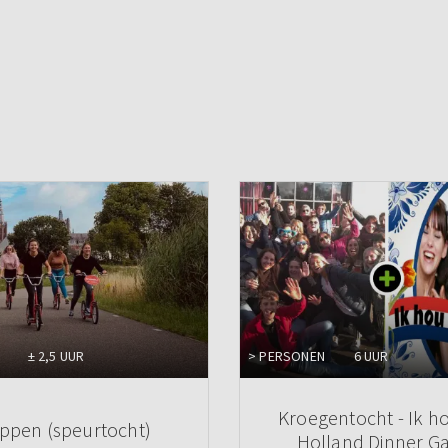
± 2,5 UUR
> PERSONEN
6 UUR
Kroegentocht - Ik h
ppen (speurtocht)
Holland Dinner 