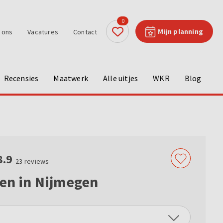
0
Mijn planning
 ons
Vacatures
Contact
Recensies
Maatwerk
Alle uitjes
WKR
Blog
8.9
23
reviews
den in Nijmegen