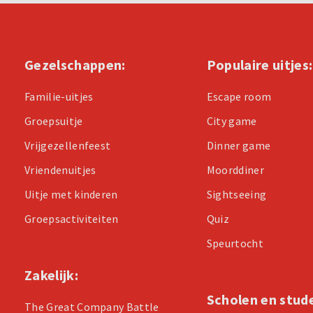
Gezelschappen:
Populaire uitjes:
Familie-uitjes
Escape room
Groepsuitje
City game
Vrijgezellenfeest
Dinner game
Vriendenuitjes
Moorddiner
Uitje met kinderen
Sightseeing
Groepsactiviteiten
Quiz
Speurtocht
Zakelijk:
Scholen en stud
The Great Company Battle