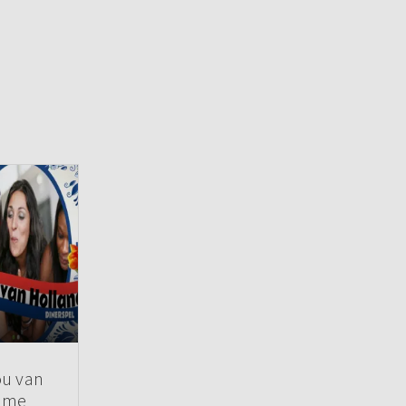
ou van
Game