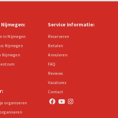
n Nijmegen:
Service informatie:
n in Nijmegen
Reserveren
nis Nijmegen
Betalen
in Nijmegen
Annuleren
centrum
FAQ
Reviews
Vacatures
r:
Contact
tje organiseren
organiseren