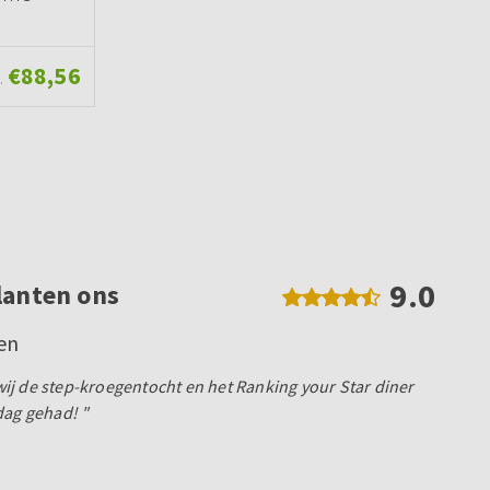
€88,56
.
9.0
lanten ons
en
j de step-kroegentocht en het Ranking your Star diner
dag gehad! "