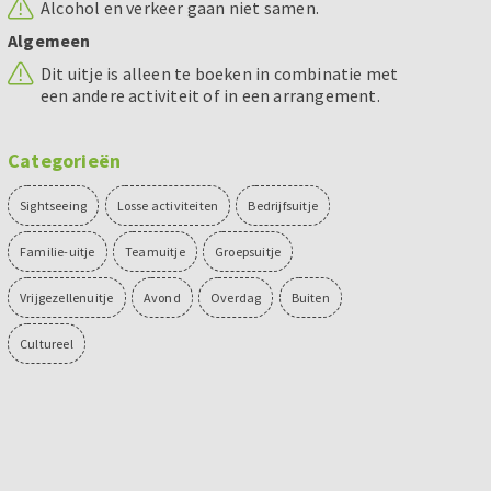
Alcohol en verkeer gaan niet samen.
Algemeen
Dit uitje is alleen te boeken in combinatie met
een andere activiteit of in een arrangement.
Categorieën
Sightseeing
Losse activiteiten
Bedrijfsuitje
Familie-uitje
Teamuitje
Groepsuitje
Vrijgezellenuitje
Avond
Overdag
Buiten
Cultureel