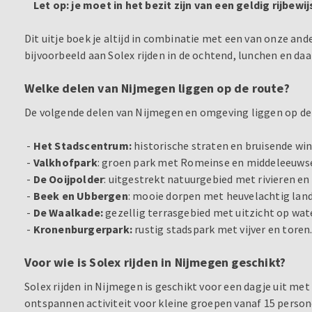
Let op: je moet in het bezit zijn van een geldig rijbewij
Dit uitje boek je altijd in combinatie met een van onze and
bijvoorbeeld aan Solex rijden in de ochtend, lunchen en da
Welke delen van Nijmegen liggen op de route?
De volgende delen van Nijmegen en omgeving liggen op de
-
Het Stadscentrum:
historische straten en bruisende win
-
Valkhofpark
: groen park met Romeinse en middeleeuwse
-
De Ooijpolder
: uitgestrekt natuurgebied met rivieren en
-
Beek en Ubbergen
: mooie dorpen met heuvelachtig lan
-
De Waalkade:
gezellig terrasgebied met uitzicht op wate
-
Kronenburgerpark:
rustig stadspark met vijver en toren
Voor wie is Solex rijden in Nijmegen geschikt?
Solex rijden in Nijmegen is geschikt voor een dagje uit met 
ontspannen activiteit voor kleine groepen vanaf 15 perso