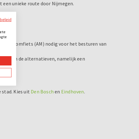
t een unieke route door Nijmegen.
jmegen.
ybeleid
en?
e te
ng te
.
 en/of bromfiets (AM) nodig voor het besturen van
r een van de alternatieven, namelijk een
cht
.
 stad. Kies uit
Den Bosch
en
Eindhoven
.