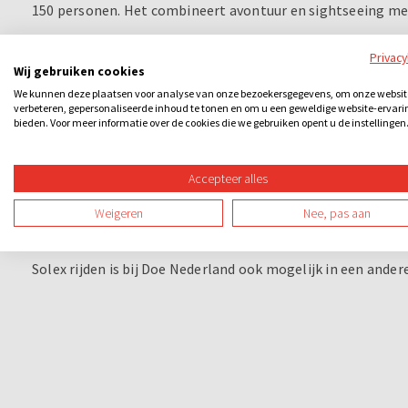
150 personen. Het combineert avontuur en sightseeing me
Zoek je meer avontuur? Ga dan voor
e-chopper rijden
in Ni
Privac
Wij gebruiken cookies
Heb je een rijbewijs nodig om een Solex te bestur
We kunnen deze plaatsen voor analyse van onze bezoekersgegevens, om onze websit
verbeteren, gepersonaliseerde inhoud te tonen en om u een geweldige website-ervari
bieden. Voor meer informatie over de cookies die we gebruiken opent u de instellingen
Ja, je hebt een geldig rijbewijs voor een personenauto (B)
een Solex. Deze dien je op verzoek te tonen.
Heeft niet iedereen in de groep een rijbewijs? Kies dan voo
Accepteer alles
stepspeurtocht
,
wandelspeurtocht
en een
step-kroegento
Weigeren
Nee, pas aan
Solex rijden in een andere stad
Solex rijden is bij Doe Nederland ook mogelijk in een andere