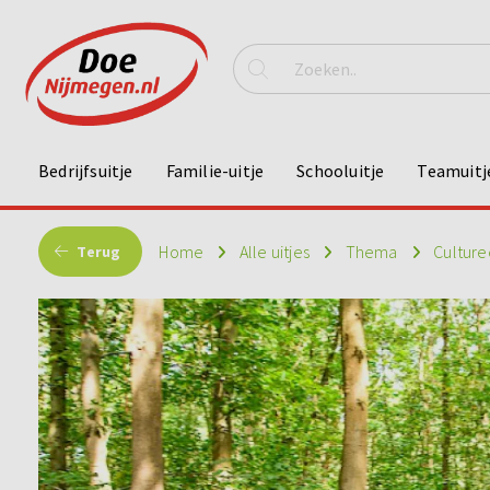
Bedrijfsuitje
Familie-uitje
Schooluitje
Teamuitj
Home
Alle uitjes
Thema
Culture
Terug