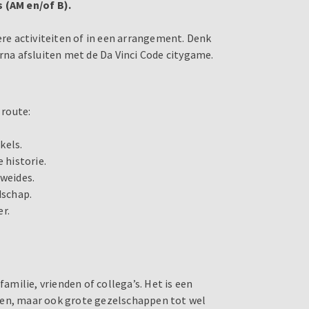
s (AM en/of B).
ere activiteiten of in een arrangement. Denk
arna afsluiten met de Da Vinci Code citygame.
 route:
kels.
 historie.
 weides.
dschap.
r.
.
familie, vrienden of collega’s. Het is een
nen, maar ook grote gezelschappen tot wel