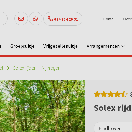
Home
Over
024 204 20 31
e
Groepsuitje
Vrijgezellenuitje
Arrangementen
el
Solex rijden in Nijmegen
Solex rij
Eindhoven