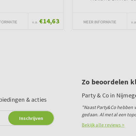
€14,63
FORMATIE
MEER INFORMATIE
v.a.
v.a
Zo beoordelen k
Party & Co in Nijmeg
biedingen & acties
"Naast Party&Co hebben wi
gedaan. Al met al een top
Bekijk alle reviews >