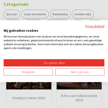
Categorieën
Quizzen
Losse activiteiten
Bedrijfsuitje
Familie-uitje
Teamuitje
Groepsuitje
Vrijgezellenuitje
Avond
Overdag
Privacybeleid
Wij gebruiken cookies
Binnen
Spel
Teambuilding
We kunnen deze plaatsen voor analyse van onze bezoekersgegevens, om onze
website te verbeteren, gepersonaliseerde inhoud te tonen en om u een geweldige
website-ervaring te bieden. Voor meer informatie over de cookies die we gebruiken
opent u de instellingen.
Ook leuk
Accepteer alles
Weigeren
Nee, pas aan
Ik hou van Holland (versie
DinerQuiz (versie 2026)
2026)