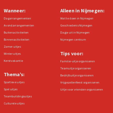
Wanneer:
Alleen in Nijmegen:
Dagarrangementen
Wat te doen in Nijmegen
Avondarrangementen
Geschiedenis Nijmegen
Buitenactiviteiten
Dagje uit in Nijmegen
Binnenactiviteiten
Nijmegen centrum
Zomer uitjes
Tips voor:
Winter uitjes
Kerstvakantie
Familie-uitje organiseren
Teamuitje organiseren
Thema’s:
Bedrijfsuitje organiseren
Sportieve uitjes
Vrijgezellenfeest organiseren
Spel uitjes
Uitje voor vrienden organiseren
Teambuildingsuitjes
Culturele uitjes