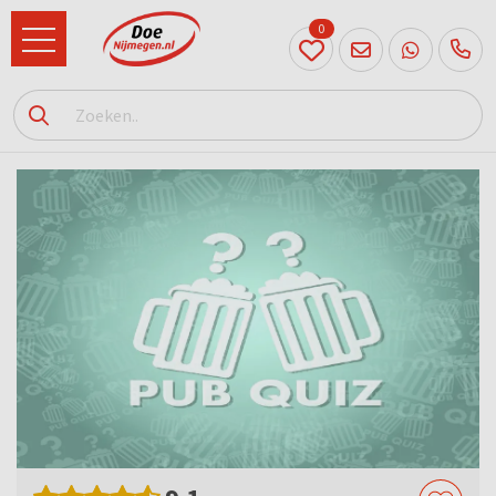
0
024
204
20 31