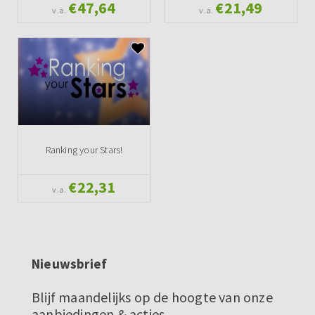
€47,64
€21,49
v.a.
v.a.
Ranking your Stars!
€22,31
v.a.
Nieuwsbrief
Blijf maandelijks op de hoogte van onze
aanbiedingen & acties