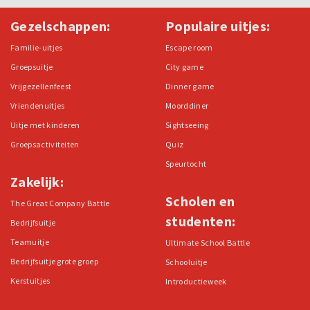
Gezelschappen:
Populaire uitjes:
Familie-uitjes
Escape room
Groepsuitje
City game
Vrijgezellenfeest
Dinner game
Vriendenuitjes
Moorddiner
Uitje met kinderen
Sightseeing
Groepsactiviteiten
Quiz
Speurtocht
Zakelijk:
Scholen en
The Great Company Battle
studenten:
Bedrijfsuitje
Teamuitje
Ultimate School Battle
Bedrijfsuitje grote groep
Schooluitje
Kerstuitjes
Introductieweek