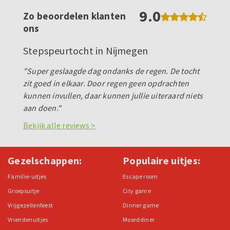
9.0
Zo beoordelen klanten
ons
Stepspeurtocht in Nijmegen
"Super geslaagde dag ondanks de regen. De tocht
zit goed in elkaar. Door regen geen opdrachten
kunnen invullen, daar kunnen jullie uiteraard niets
aan doen."
Bekijk alle reviews >
Gezelschappen:
Populaire uitjes:
Familie-uitjes
Escape room
Groepsuitje
City game
Vrijgezellenfeest
Dinner game
Vriendenuitjes
Moorddiner