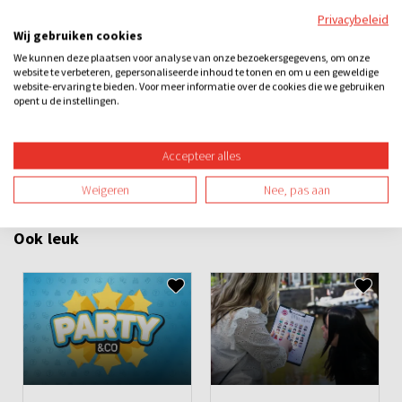
Prijsuitreiking met prijs voor het beste team
Privacybeleid
Wij gebruiken cookies
We kunnen deze plaatsen voor analyse van onze bezoekersgegevens, om onze
Categorieën
website te verbeteren, gepersonaliseerde inhoud te tonen en om u een geweldige
website-ervaring te bieden. Voor meer informatie over de cookies die we gebruiken
opent u de instellingen.
City games
Losse activiteiten
Bedrijfsuitje
Familie-uitje
Teamuitje
Groepsuitje
Vrijgezellenuitje
Avond
Overdag
Accepteer alles
Buiten
Spel
Teambuilding
Weigeren
Nee, pas aan
Ook leuk