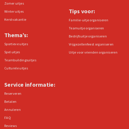
Zomer uitjes
Tips voor:
Winter uitjes
Kerstvakantie
Familie-uitje organiseren
Teamuitje organiseren
Thema’s:
Bedrijfsuitje organiseren
Sportieve uitjes
Vrijgezellenfeest organiseren
Spel uitjes
Uitje voor vrienden organiseren
Teambuildingsuitjes
Culturele uitjes
Service informatie:
Reserveren
Betalen
Annuleren
FAQ
Reviews