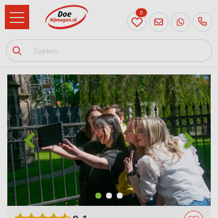
0
024
204
20 31