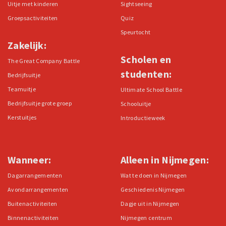
Uitje met kinderen
Sightseeing
Groepsactiviteiten
Quiz
Speurtocht
Zakelijk:
Scholen en
The Great Company Battle
studenten:
Bedrijfsuitje
Teamuitje
Ultimate School Battle
Bedrijfsuitje grote groep
Schooluitje
Kerstuitjes
Introductieweek
Wanneer:
Alleen in Nijmegen:
Dagarrangementen
Wat te doen in Nijmegen
Avondarrangementen
Geschiedenis Nijmegen
Buitenactiviteiten
Dagje uit in Nijmegen
Binnenactiviteiten
Nijmegen centrum