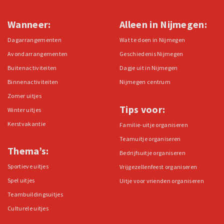
Wanneer:
Alleen in Nijmegen:
Dagarrangementen
Wat te doen in Nijmegen
Avondarrangementen
Geschiedenis Nijmegen
Buitenactiviteiten
Dagje uit in Nijmegen
Binnenactiviteiten
Nijmegen centrum
Zomer uitjes
Tips voor:
Winter uitjes
Kerstvakantie
Familie-uitje organiseren
Teamuitje organiseren
Thema’s:
Bedrijfsuitje organiseren
Sportieve uitjes
Vrijgezellenfeest organiseren
Spel uitjes
Uitje voor vrienden organiseren
Teambuildingsuitjes
Culturele uitjes