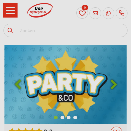
0
024
204
20 31