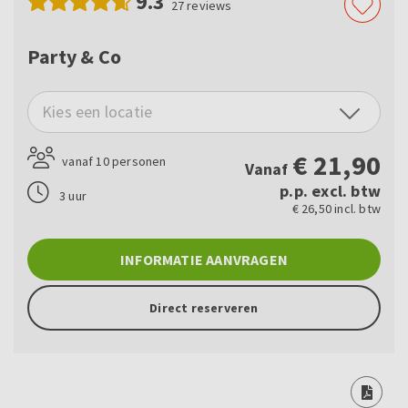
9.3
27
reviews
Party & Co
Kies een locatie
€
21,90
vanaf 10 personen
Vanaf
p.p. excl. btw
3 uur
€ 26,50 incl. btw
INFORMATIE AANVRAGEN
Direct reserveren