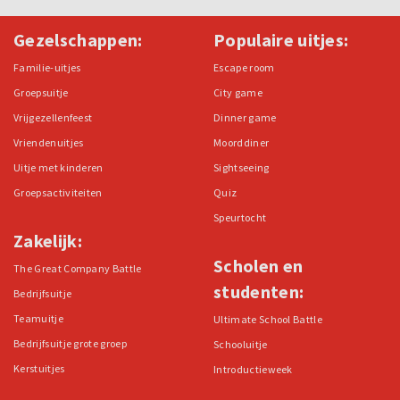
Gezelschappen:
Populaire uitjes:
Familie-uitjes
Escape room
Groepsuitje
City game
Vrijgezellenfeest
Dinner game
Vriendenuitjes
Moorddiner
Uitje met kinderen
Sightseeing
Groepsactiviteiten
Quiz
Speurtocht
Zakelijk:
Scholen en
The Great Company Battle
studenten:
Bedrijfsuitje
Teamuitje
Ultimate School Battle
Bedrijfsuitje grote groep
Schooluitje
Kerstuitjes
Introductieweek