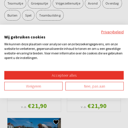
Teamuitje
Groepsuitje
Vrijgezellenuitje
Avond
Overdag
Buiten
Spel
Teambuilding
Privacybeleid
Ook leuk
Wij gebruiken cookies
We kunnen deze plaatsen voor analyse van onze bezoekersgegevens, om onze
website te verbeteren, gepersonaliseerde inhoud te tonen en om u een geweldige
website-ervaring te bieden. Voor meer informatie over de cookies die we gebruiken
opent u de instellingen.
Accepteer alles
Weigeren
Nee, pas aan
Da Vinci Code
Ganzenborden
€21,90
€21,90
v.a.
v.a.