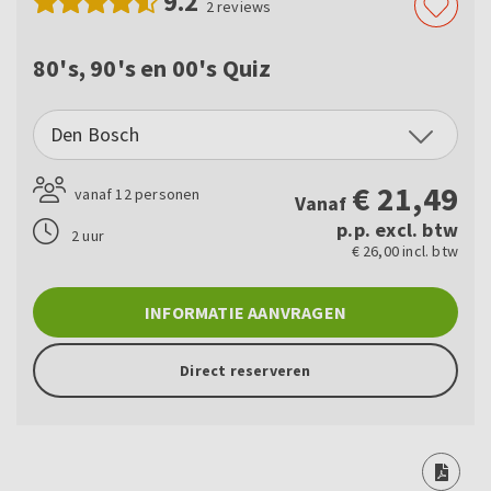
9.2
2
reviews
80's, 90's en 00's Quiz
Den Bosch
€
21,49
vanaf 12 personen
Vanaf
p.p. excl. btw
2 uur
€ 26,00 incl. btw
INFORMATIE AANVRAGEN
Direct reserveren