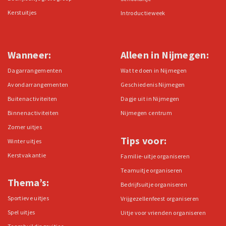
Kerstuitjes
Introductieweek
Wanneer:
Alleen in Nijmegen:
Dagarrangementen
Wat te doen in Nijmegen
Avondarrangementen
Geschiedenis Nijmegen
Buitenactiviteiten
Dagje uit in Nijmegen
Binnenactiviteiten
Nijmegen centrum
Zomer uitjes
Tips voor:
Winter uitjes
Kerstvakantie
Familie-uitje organiseren
Teamuitje organiseren
Thema’s:
Bedrijfsuitje organiseren
Sportieve uitjes
Vrijgezellenfeest organiseren
Spel uitjes
Uitje voor vrienden organiseren