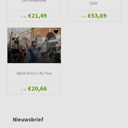
De Alleskunner
Quiz
€21,49
€53,69
v.a.
v.a.
Silent Disco City Tour
€20,66
v.a.
Nieuwsbrief