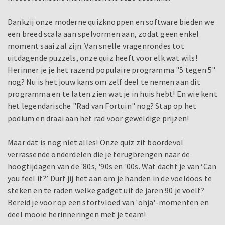
Dankzij onze moderne quizknoppen en software bieden we
een breed scala aan spelvormen aan, zodat geen enkel
moment saai zal zijn. Van snelle vragenrondes tot
uitdagende puzzels, onze quiz heeft voor elk wat wils!
Herinner je je het razend populaire programma "5 tegen 5"
nog? Nu is het jouw kans om zelf deel te nemen aan dit
programma en te laten zien wat je in huis hebt! En wie kent
het legendarische "Rad van Fortuin" nog? Stap op het
podium en draai aan het rad voor geweldige prijzen!
Maar dat is nog niet alles! Onze quiz zit boordevol
verrassende onderdelen die je terugbrengen naar de
hoogtijdagen van de '80s, '90s en '00s. Wat dacht je van ‘Can
you feel it?’ Durf jij het aan om je handen in de voeldoos te
steken en te raden welke gadget uit de jaren 90 je voelt?
Bereid je voor op een stortvloed van 'ohja'-momenten en
deel mooie herinneringen met je team!