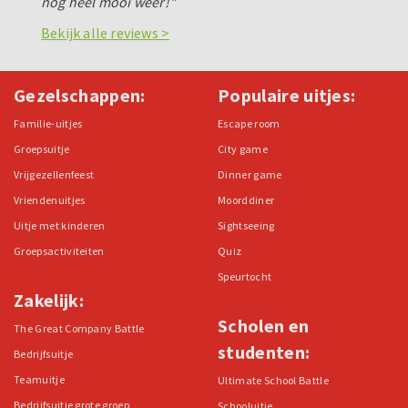
nog heel mooi weer!"
Bekijk alle reviews >
Gezelschappen:
Populaire uitjes:
Familie-uitjes
Escape room
Groepsuitje
City game
Vrijgezellenfeest
Dinner game
Vriendenuitjes
Moorddiner
Uitje met kinderen
Sightseeing
Groepsactiviteiten
Quiz
Speurtocht
Zakelijk:
Scholen en
The Great Company Battle
studenten:
Bedrijfsuitje
Teamuitje
Ultimate School Battle
Bedrijfsuitje grote groep
Schooluitje