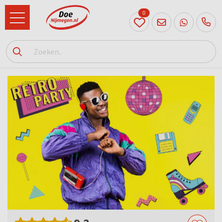
0
024
204
20 31