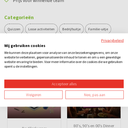
Prijs voor winnende team
Categorieën
Quizzen
Losse activiteiten
Bedrijfsuitje
Familie-uitje
Privacybeleid
Teamuitje
Groepsuitje
Vrijgezellenuitje
Avond
Overdag
Wij gebruiken cookies
We kunnen deze plaatsen voor analyse van onze bezoekersgegevens, om onze
Binnen
Spel
Teambuilding
website te verbeteren, gepersonaliseerde inhoud te tonen en om u een geweldige
website-ervaring te bieden. Voor meer informatie over de cookies die we gebruiken
opent u de instellingen.
Ook leuk
Accepteer alles
Weigeren
Nee, pas aan
80's, 90's en 00's Dinner