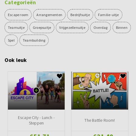
Categorieën
Escape room
Arrangementen
Bedrijfsuitje
Familie-uitje
Teamuitje
Groepsuitje
Vrijgezellenuitje
Overdag
Binnen
Spel
Teambuilding
Ook leuk
Escape City - Lunch -
The Battle Room!
Steppen