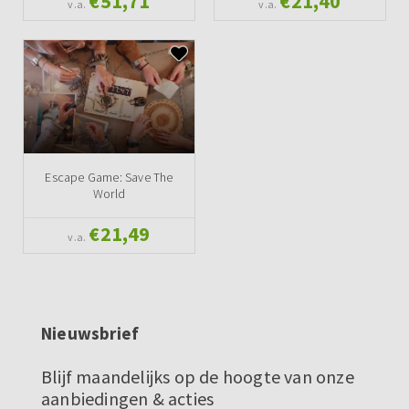
€51,71
€21,40
v.a.
v.a.
Escape Game: Save The
World
€21,49
v.a.
Nieuwsbrief
Blijf maandelijks op de hoogte van onze
aanbiedingen & acties