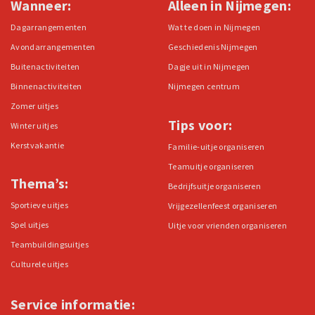
Wanneer:
Alleen in Nijmegen:
Dagarrangementen
Wat te doen in Nijmegen
Avondarrangementen
Geschiedenis Nijmegen
Buitenactiviteiten
Dagje uit in Nijmegen
Binnenactiviteiten
Nijmegen centrum
Zomer uitjes
Tips voor:
Winter uitjes
Kerstvakantie
Familie-uitje organiseren
Teamuitje organiseren
Thema’s:
Bedrijfsuitje organiseren
Sportieve uitjes
Vrijgezellenfeest organiseren
Spel uitjes
Uitje voor vrienden organiseren
Teambuildingsuitjes
Culturele uitjes
Service informatie: