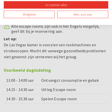
18:30 uur - 20:00 uur - 21:30 uur - 23:00 uur
Accepteer alles
Geef bij je reservering de kamer voorkeur en starttijd
Weigeren
Nee, pas aan
aan
Alle escape rooms zijn ook in het Engels mogelijk,
geef dit bij je reservering aan.
Let op:
De Las Vegas kamer is voorzien van rookmachines en
stroboscopen. Mocht dit vanwege gezondheidsproblemen
niet gewenst zijn vernemen wij het graag.
Voorbeeld dagindeling
13.00 - 14.00 uur
Ontvangst consumptie en gebak
14.15 - 14.30 uur
Uitleg Escape room
14.30 - 15.30 uur
Spelen Escape room