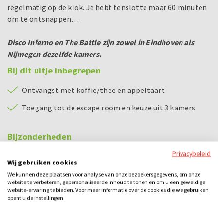
regelmatig op de klok. Je hebt tenslotte maar 60 minuten
om te ontsnappen…
Disco Inferno en The Battle zijn zowel in Eindhoven als
Nijmegen dezelfde kamers.
Bij dit uitje inbegrepen
Ontvangst met koffie/thee en appeltaart
Toegang tot de escape room en keuze uit 3 kamers
Bijzonderheden
Escape room:
Privacybeleid
Wij gebruiken cookies
Vaste starttijden escape room: 10:00 uur - 11:30 uur -
We kunnen deze plaatsen voor analyse van onze bezoekersgegevens, om onze
13:00 uur - 14:30 uur - 16:00 uur - 17:30 uur - 19:00 uur -
website te verbeteren, gepersonaliseerde inhoud te tonen en om u een geweldige
20:30 uur - 22:00 uur - 23:30 uur
website-ervaring te bieden. Voor meer informatie over de cookies die we gebruiken
opent u de instellingen.
Vaste starttijden escape room The Battle: 09:30 uur -
11:00 uur - 12:30 uur - 14:00 uur - 15:30 uur - 17:00 uur -