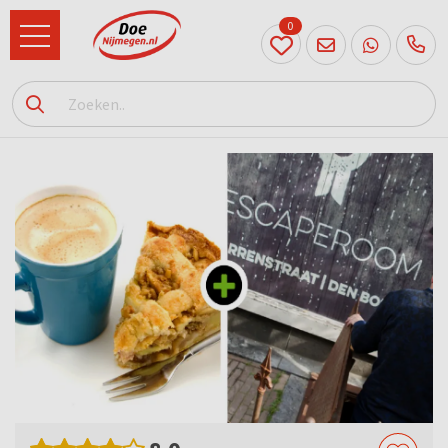
0
024
204
20 31