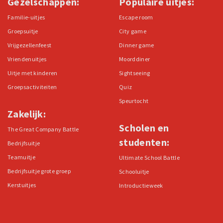
Gezelschappen:
Populaire uitjes:
Familie-uitjes
Escape room
Groepsuitje
City game
Vrijgezellenfeest
Dinner game
Vriendenuitjes
Moorddiner
Uitje met kinderen
Sightseeing
Groepsactiviteiten
Quiz
Speurtocht
Zakelijk:
Scholen en
The Great Company Battle
studenten:
Bedrijfsuitje
Teamuitje
Ultimate School Battle
Bedrijfsuitje grote groep
Schooluitje
Kerstuitjes
Introductieweek