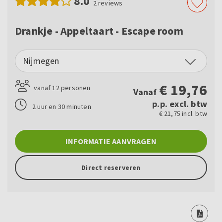
8.0
2
reviews
Drankje - Appeltaart - Escape room
Nijmegen
€
19,76
vanaf 12 personen
Vanaf
p.p. excl. btw
2 uur en 30 minuten
€ 21,75 incl. btw
INFORMATIE AANVRAGEN
Direct reserveren