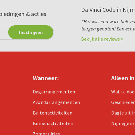
Da Vinci Code in Nij
biedingen & acties
"Het was een ware beleve
teugen genoten! Een echte
Bekijk alle reviews >
Wanneer:
Alleen i
Dagarrangementen
Wat te doe
Avondarrangementen
Geschiede
Buitenactiviteiten
Dagje uit 
Binnenactiviteiten
Nijmegen 
Zomer uitjes