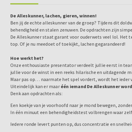
De Alleskunner, lachen, gieren, winnen!
Ben jij de echte alleskunner van de groep? Tijdens dit dold
behendigheid en stalen zenuwen. De opdrachten zijn simpel
De Alleskunner staat garant voor ouderwets veel lol. Het te
top. Of je nu meedoet of toekijkt, lachen gegarandeerd!
Hoe werkt het?
Onze enthousiaste presentator verdeelt jullie eerst in te
jullie voor de winst in een reeks hilarische en uitdagende 
Maar pas op… naarmate het spel vordert, wordt het ieder v
Uiteindelijk kan er maar
één iemand De Alleskunner wor
Denk aan opdrachten als:
Een koekje van je voorhoofd naar je mond bewegen, zonde
In één minuut een behendigheidstest volbrengen waar zelf
Iedere ronde levert punten op, dus concentratie en snelheid