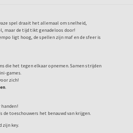
waze spel draait het allemaal om snelheid,
, maar de tijd tikt genadeloos door!
mpo ligt hoog, de spellen zijn maf en de sfeer is
ams die het tegen elkaar opnemen. Samen strijden
mini-games.
oor zich!
den
.
r handen!
s de toeschouwers het benauwd van krijgen.
 zijn key.