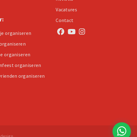
Vacatures
r:
Contact
tje organiseren
organiseren
je organiseren
enfeest organiseren
 vrienden organiseren
design