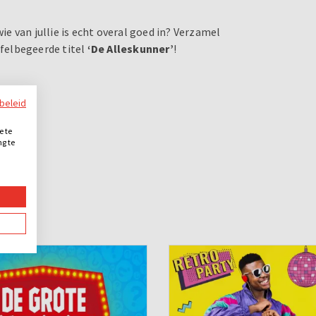
 van jullie is echt overal goed in? Verzamel
 felbegeerde titel
‘De Alleskunner’
!
ybeleid
e te
ng te
.