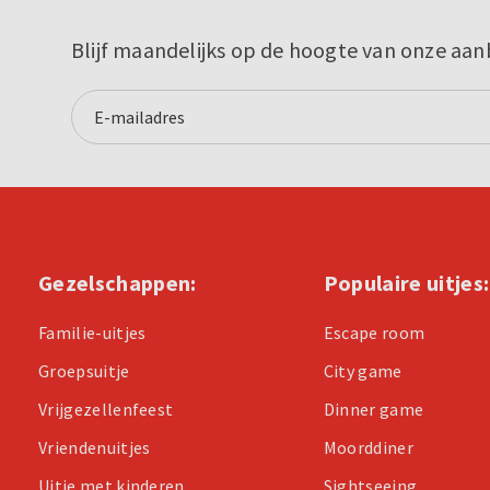
Blijf maandelijks op de hoogte van onze aan
Gezelschappen:
Populaire uitjes:
Familie-uitjes
Escape room
Groepsuitje
City game
Vrijgezellenfeest
Dinner game
Vriendenuitjes
Moorddiner
Uitje met kinderen
Sightseeing