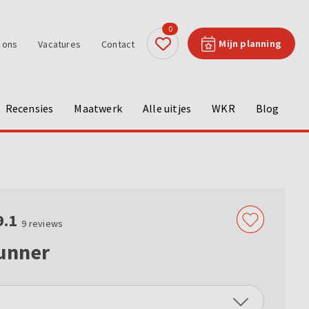
0
Mijn planning
 ons
Vacatures
Contact
Recensies
Maatwerk
Alle uitjes
WKR
Blog
9.1
9
reviews
kunner