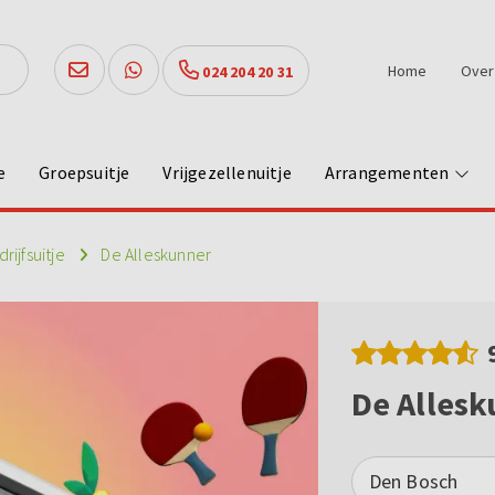
Home
Over
024 204 20 31
e
Groepsuitje
Vrijgezellenuitje
Arrangementen
rijfsuitje
De Alleskunner
De Alles
Den Bosch