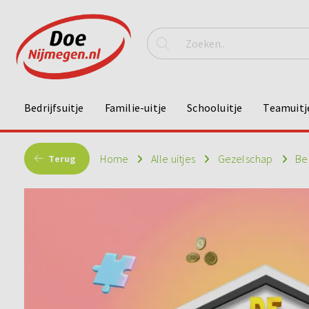
Bedrijfsuitje
Familie-uitje
Schooluitje
Teamuitj
Home
Alle uitjes
Gezelschap
Bed
Terug