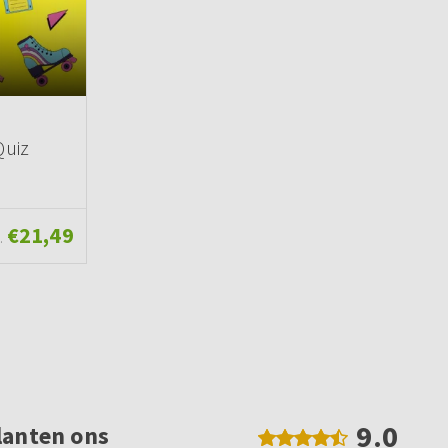
Quiz
€21,49
.
9.0
lanten ons