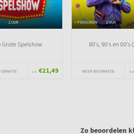
2 UUR
> PERSONEN
2 UUR
 Grote Spelshow
80's, 90's en 00's 
€21,49
FORMATIE
MEER INFORMATIE
v.a.
v.a
Zo beoordelen k