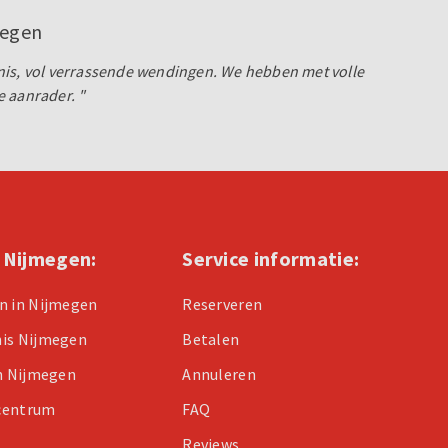
megen
nis, vol verrassende wendingen. We hebben met volle
 aanrader. "
n Nijmegen:
Service informatie:
n in Nijmegen
Reserveren
nis Nijmegen
Betalen
in Nijmegen
Annuleren
centrum
FAQ
Reviews