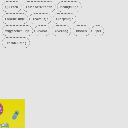
Quizzen
Losse activiteiten
Bedrijfsuitje
Familie-uitje
Teamuitje
Groepsuitje
Vrijgezellenuitje
Avond
Overdag
Binnen
Spel
Teambuilding