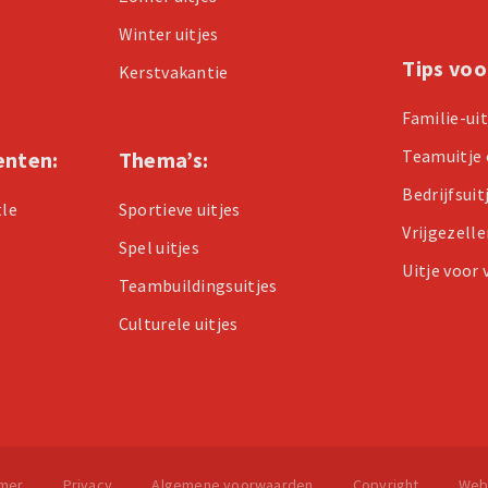
Winter uitjes
Tips voo
Kerstvakantie
Familie-ui
Teamuitje 
enten:
Thema’s:
Bedrijfsuit
tle
Sportieve uitjes
Vrijgezell
Spel uitjes
Uitje voor
Teambuildingsuitjes
Culturele uitjes
imer
Privacy
Algemene voorwaarden
Copyright
Web