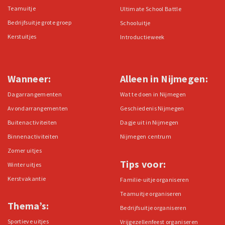
Teamuitje
Ultimate School Battle
Bedrijfsuitje grote groep
Schooluitje
Kerstuitjes
Introductieweek
Wanneer:
Alleen in Nijmegen:
Dagarrangementen
Wat te doen in Nijmegen
Avondarrangementen
Geschiedenis Nijmegen
Buitenactiviteiten
Dagje uit in Nijmegen
Binnenactiviteiten
Nijmegen centrum
Zomer uitjes
Tips voor:
Winter uitjes
Kerstvakantie
Familie-uitje organiseren
Teamuitje organiseren
Thema’s:
Bedrijfsuitje organiseren
Sportieve uitjes
Vrijgezellenfeest organiseren