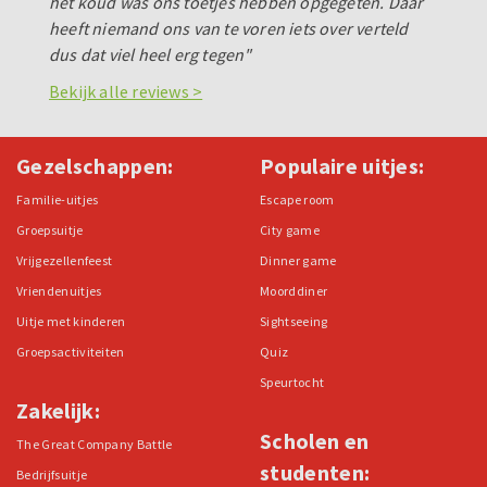
het koud was ons toetjes hebben opgegeten. Daar
heeft niemand ons van te voren iets over verteld
dus dat viel heel erg tegen"
Bekijk alle reviews >
Gezelschappen:
Populaire uitjes:
Familie-uitjes
Escape room
Groepsuitje
City game
Vrijgezellenfeest
Dinner game
Vriendenuitjes
Moorddiner
Uitje met kinderen
Sightseeing
Groepsactiviteiten
Quiz
Speurtocht
Zakelijk:
Scholen en
The Great Company Battle
studenten:
Bedrijfsuitje