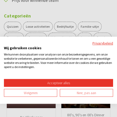
Prijs voor winnende team
Categorieën
Quizzen
Losse activiteiten
Bedrijfsuitje
Familie-uitje
Teamuitje
Groepsuitje
Vrijgezellenuitje
Avond
Overdag
Privacybeleid
Wij gebruiken cookies
Binnen
Spel
Teambuilding
We kunnen deze plaatsen voor analyse van onze bezoekersgegevens, om onze
website te verbeteren, gepersonaliseerde inhoud te tonen en om u een geweldige
website-ervaring te bieden. Voor meer informatie over de cookies die we gebruiken
Ook leuk
opent u de instellingen.
Accepteer alles
Weigeren
Nee, pas aan
80's, 90's en 00's Dinner