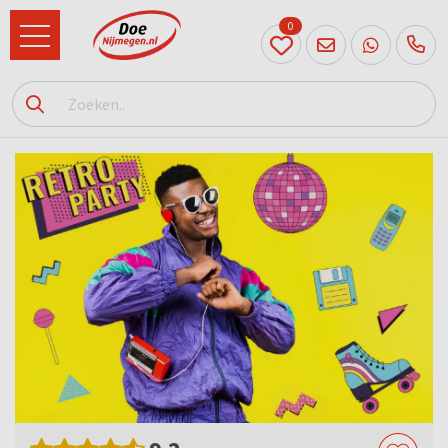
0
024
204
20 31