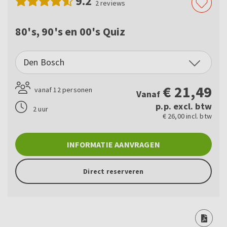
9.2
2
reviews
80's, 90's en 00's Quiz
Den Bosch
€
21,49
vanaf 12 personen
Vanaf
p.p. excl. btw
2 uur
€ 26,00 incl. btw
INFORMATIE AANVRAGEN
Direct reserveren