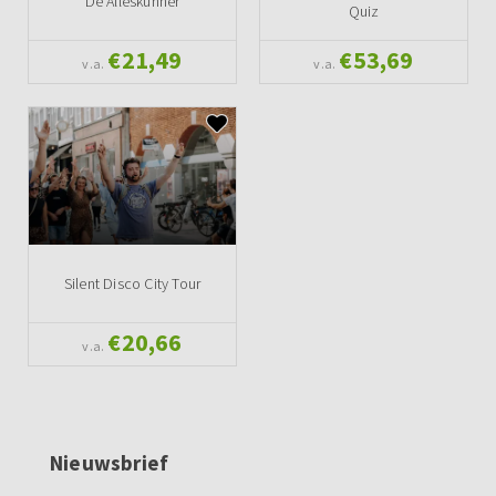
De Alleskunner
Quiz
€21,49
€53,69
v.a.
v.a.
Silent Disco City Tour
€20,66
v.a.
Nieuwsbrief