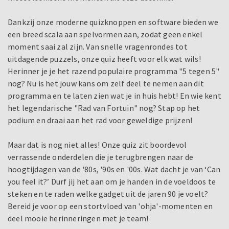
Dankzij onze moderne quizknoppen en software bieden we
een breed scala aan spelvormen aan, zodat geen enkel
moment saai zal zijn. Van snelle vragenrondes tot
uitdagende puzzels, onze quiz heeft voor elk wat wils!
Herinner je je het razend populaire programma "5 tegen 5"
nog? Nu is het jouw kans om zelf deel te nemen aan dit
programma en te laten zien wat je in huis hebt! En wie kent
het legendarische "Rad van Fortuin" nog? Stap op het
podium en draai aan het rad voor geweldige prijzen!
Maar dat is nog niet alles! Onze quiz zit boordevol
verrassende onderdelen die je terugbrengen naar de
hoogtijdagen van de '80s, '90s en '00s. Wat dacht je van ‘Can
you feel it?’ Durf jij het aan om je handen in de voeldoos te
steken en te raden welke gadget uit de jaren 90 je voelt?
Bereid je voor op een stortvloed van 'ohja'-momenten en
deel mooie herinneringen met je team!