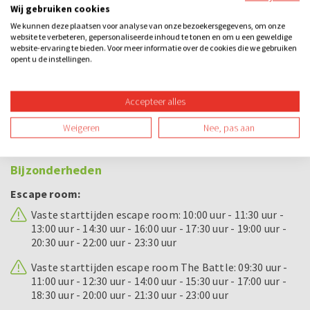
individueel als met je team een leuke prijs!
Wij gebruiken cookies
Bij dit uitje inbegrepen
We kunnen deze plaatsen voor analyse van onze bezoekersgegevens, om onze
website te verbeteren, gepersonaliseerde inhoud te tonen en om u een geweldige
website-ervaring te bieden. Voor meer informatie over de cookies die we gebruiken
Toegang tot de escape room en keuze uit 3 kamers
opent u de instellingen.
Consumptie (keuze uit: bier, fris, huiswijn)
Accepteer alles
Ranking your Stars met showmaster
Weigeren
Nee, pas aan
Champagne voor het winnende team
Bijzonderheden
Escape room:
Vaste starttijden escape room: 10:00 uur - 11:30 uur -
13:00 uur - 14:30 uur - 16:00 uur - 17:30 uur - 19:00 uur -
20:30 uur - 22:00 uur - 23:30 uur
Vaste starttijden escape room The Battle: 09:30 uur -
11:00 uur - 12:30 uur - 14:00 uur - 15:30 uur - 17:00 uur -
18:30 uur - 20:00 uur - 21:30 uur - 23:00 uur