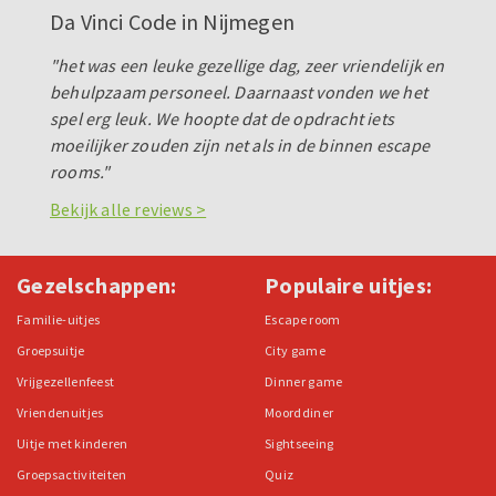
Da Vinci Code in Nijmegen
"het was een leuke gezellige dag, zeer vriendelijk en
behulpzaam personeel. Daarnaast vonden we het
spel erg leuk. We hoopte dat de opdracht iets
moeilijker zouden zijn net als in de binnen escape
rooms."
Bekijk alle reviews >
Gezelschappen:
Populaire uitjes:
Familie-uitjes
Escape room
Groepsuitje
City game
Vrijgezellenfeest
Dinner game
Vriendenuitjes
Moorddiner
Uitje met kinderen
Sightseeing
Groepsactiviteiten
Quiz