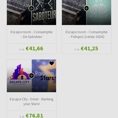
Escape room - Consumptie
Escape room - Consumptie
- De Saboteur
- Pubquiz (versie 2026)
€41,66
€41,25
v.a.
v.a.
Escape City - Diner - Ranking
your Stars!
€76,81
v.a.