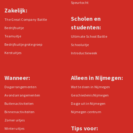
Speurtocht
Zakelijk:
Scholen en
The Great Company Battle
studenten:
Bedrijfsuitje
Teamuitje
Ultimate School Battle
Bedrijfsuitje grote groep
Schooluitje
Kerstuitjes
Introductieweek
Wanneer:
Alleen in Nijmegen:
Dagarrangementen
Wat te doen in Nijmegen
Avondarrangementen
Geschiedenis Nijmegen
Buitenactiviteiten
Dagje uit in Nijmegen
Binnenactiviteiten
Nijmegen centrum
Zomer uitjes
Tips voor:
Winter uitjes