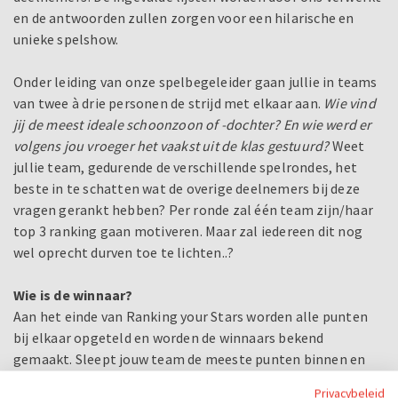
en de antwoorden zullen zorgen voor een hilarische en
unieke spelshow.
Onder leiding van onze spelbegeleider gaan jullie in teams
van twee à drie personen de strijd met elkaar aan.
Wie vind
jij de meest ideale schoonzoon of -dochter? En wie werd er
volgens jou vroeger het vaakst uit de klas gestuurd?
Weet
jullie team, gedurende de verschillende spelrondes, het
beste in te schatten wat de overige deelnemers bij deze
vragen gerankt hebben? Per ronde zal één team zijn/haar
top 3 ranking gaan motiveren. Maar zal iedereen dit nog
wel oprecht durven toe te lichten..?
Wie is de winnaar?
Aan het einde van Ranking your Stars worden alle punten
bij elkaar opgeteld en worden de winnaars bekend
gemaakt. Sleept jouw team de meeste punten binnen en
weet jij de meeste vragen goed te ranken? Dan win je zowel
Privacybeleid