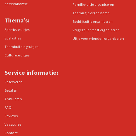
Kerstvakantie
Familie-uitje organiseren
Teamuitje organiseren
Thema’s:
Bedrijfsuitje organiseren
Sportieve uitjes
Vrijgezellenfeest organiseren
Spel uitjes
Uitje voor vrienden organiseren
Teambuildingsuitjes
Culturele uitjes
Service informatie:
Reserveren
Betalen
Annuleren
FAQ
Reviews
Vacatures
Contact