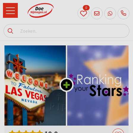
0
024
204
20 31