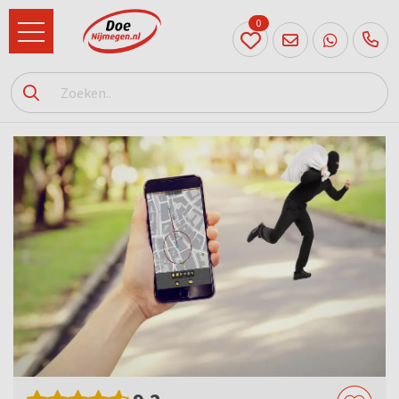
0
024
204
20 31