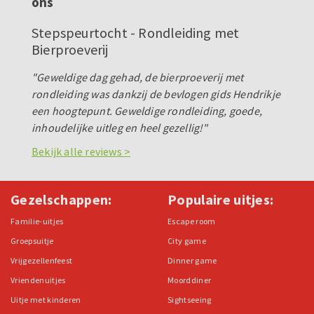
ons
Stepspeurtocht - Rondleiding met
Bierproeverij
"Geweldige dag gehad, de bierproeverij met
rondleiding was dankzij de bevlogen gids Hendrikje
een hoogtepunt. Geweldige rondleiding, goede,
inhoudelijke uitleg en heel gezellig!"
Bekijk alle reviews >
Gezelschappen:
Populaire uitjes:
Familie-uitjes
Escape room
Groepsuitje
City game
Vrijgezellenfeest
Dinner game
Vriendenuitjes
Moorddiner
Uitje met kinderen
Sightseeing