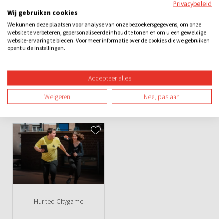
Privacybeleid
Categorieën
Wij gebruiken cookies
We kunnen deze plaatsen voor analyse van onze bezoekersgegevens, om onze
City games
Do It Yourself Games
Bedrijfsuitje
Familie-uitje
website te verbeteren, gepersonaliseerde inhoud te tonen en om u een geweldige
website-ervaring te bieden. Voor meer informatie over de cookies die we gebruiken
opent u de instellingen.
Schooluitje
Teamuitje
Groepsuitje
Overdag
Buiten
Spel
Sportief
Accepteer alles
Weigeren
Nee, pas aan
Ook leuk
Hunted Citygame