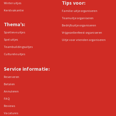
Tips voor:
Winter uitjes
Kerstvakantie
Familie-uitje organiseren
Teamuitje organiseren
Thema’s:
Bedrijfsuitje organiseren
Sportieve uitjes
Vrijgezellenfeest organiseren
Spel uitjes
Uitje voor vrienden organiseren
Teambuildingsuitjes
Culturele uitjes
Service informatie:
Reserveren
Betalen
Annuleren
FAQ
Reviews
Vacatures