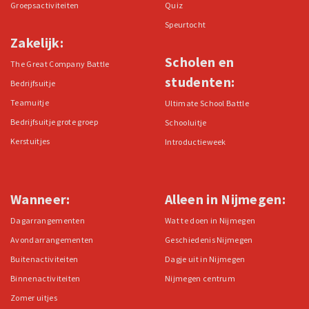
Groepsactiviteiten
Quiz
Speurtocht
Zakelijk:
Scholen en
The Great Company Battle
studenten:
Bedrijfsuitje
Teamuitje
Ultimate School Battle
Bedrijfsuitje grote groep
Schooluitje
Kerstuitjes
Introductieweek
Wanneer:
Alleen in Nijmegen:
Dagarrangementen
Wat te doen in Nijmegen
Avondarrangementen
Geschiedenis Nijmegen
Buitenactiviteiten
Dagje uit in Nijmegen
Binnenactiviteiten
Nijmegen centrum
Zomer uitjes