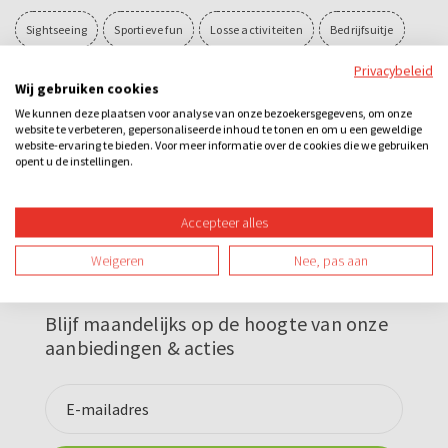
Sightseeing
Sportieve fun
Losse activiteiten
Bedrijfsuitje
Privacybeleid
Familie-uitje
Schooluitje
Teamuitje
Groepsuitje
Wij gebruiken cookies
We kunnen deze plaatsen voor analyse van onze bezoekersgegevens, om onze
Vrijgezellenuitje
Avond
Overdag
Buiten
Sportief
website te verbeteren, gepersonaliseerde inhoud te tonen en om u een geweldige
website-ervaring te bieden. Voor meer informatie over de cookies die we gebruiken
Teambuilding
opent u de instellingen.
Accepteer alles
Weigeren
Nee, pas aan
Nieuwsbrief
Blijf maandelijks op de hoogte van onze
aanbiedingen & acties