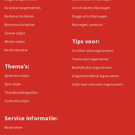
Avondarrangementen
Geschiedenis Nijmegen
Buitenactiviteiten
Dagje uit in Nijmegen
Binnenactiviteiten
Nijmegen centrum
Zomer uitjes
Tips voor:
Winter uitjes
Kerstvakantie
Familie-uitje organiseren
Teamuitje organiseren
Thema’s:
Bedrijfsuitje organiseren
Sportieve uitjes
Vrijgezellenfeest organiseren
Spel uitjes
Uitje voor vrienden organiseren
Teambuildingsuitjes
Culturele uitjes
Service informatie:
Reserveren