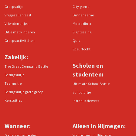
Groepsuitje
City game
Vrijgezellenfeest
Dinner game
Vriendenuitjes
Moorddiner
Uitje met kinderen
Sightseeing
Groepsactiviteiten
Quiz
Speurtocht
Zakelijk:
Scholen en
The Great Company Battle
studenten:
Bedrijfsuitje
Teamuitje
Ultimate School Battle
Bedrijfsuitje grote groep
Schooluitje
Kerstuitjes
Introductieweek
Wanneer:
Alleen in Nijmegen:
Dagarrangementen
Wat te doen in Nijmegen