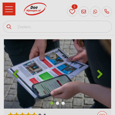
0
024
204
20 31