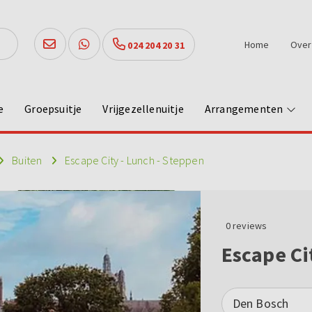
Home
Over
024 204 20 31
e
Groepsuitje
Vrijgezellenuitje
Arrangementen
Buiten
Escape City - Lunch - Steppen
0
reviews
Escape Ci
Den Bosch