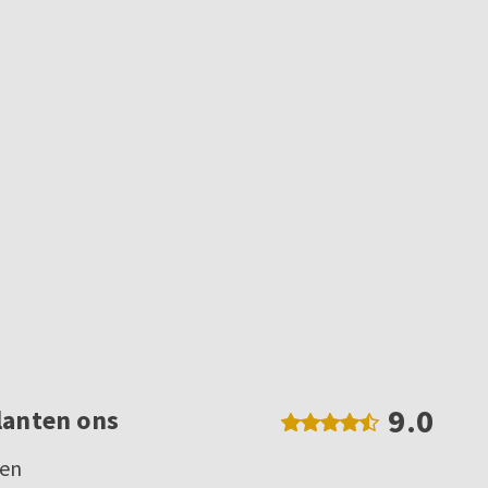
9.0
lanten ons
gen