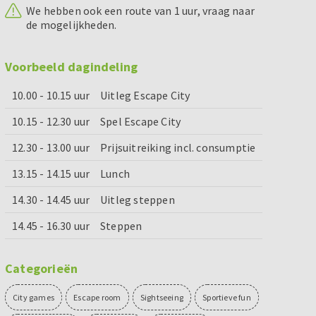
We hebben ook een route van 1 uur, vraag naar
de mogelijkheden.
Voorbeeld dagindeling
10.00 - 10.15 uur
Uitleg Escape City
10.15 - 12.30 uur
Spel Escape City
12.30 - 13.00 uur
Prijsuitreiking incl. consumptie
13.15 - 14.15 uur
Lunch
14.30 - 14.45 uur
Uitleg steppen
14.45 - 16.30 uur
Steppen
Categorieën
City games
Escape room
Sightseeing
Sportieve fun