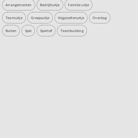
Arrangementen
Bedrijfsuitje
Familie-uitje
Teamuitje
Groepsuitje
Vrijgezellenuitje
Overdag
Buiten
Spel
Sportief
Teambuilding