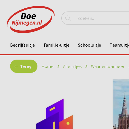
Bedrijfsuitje
Familie-uitje
Schooluitje
Teamuitj
Home
Alle uitjes
Waar en wanneer
Terug