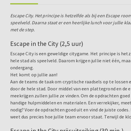
Escape City. Het principe is hetzelfde als bij een Escape room
speelveld. Daarna staat er een heerlijke lunch voor jullie kla
met de step.
Escape in the City (2,5 uur)
Escape City is een geweldige citygame. Het principe is hetz
hele stad als speelveld. Daarom krijgen jullie niet één, maar
ondergang.
Het komt op jullie aan!
Aan de teams de taak om cryptische raadsels op te lossen e
door de hele stad. Door middel van een plattegrond en de 
meekrijgen zullen jullie ze vinden. Om de opdrachten goed 
handige hulpmiddelen en materialen. Een verrekijker, mee
nodig? Voer de opdrachten goed uit en vind de juiste codes. 
weet dus precies hoe jullie team ervoor staat. Terwijl de kl
Escape in the City prijsuitreiking (30 min.)