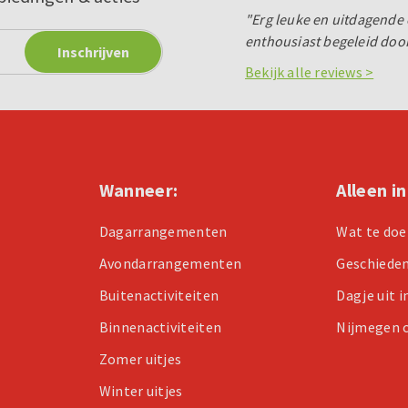
"Erg leuke en uitdagende
enthousiast begeleid door
Bekijk alle reviews >
Wanneer:
Alleen i
Dagarrangementen
Wat te doe
Avondarrangementen
Geschiede
Buitenactiviteiten
Dagje uit 
Binnenactiviteiten
Nijmegen 
Zomer uitjes
Winter uitjes