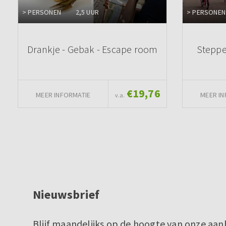
> PERSONEN
2,5 UUR
> PERSONEN
Drankje - Gebak - Escape room
Steppe
€19,76
MEER INFORMATIE
MEER IN
v.a.
Nieuwsbrief
Blijf maandelijks op de hoogte van onze aan