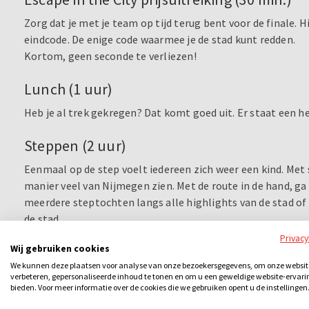
Zorg dat je met je team op tijd terug bent voor de finale.
eindcode. De enige code waarmee je de stad kunt redden.
Kortom, geen seconde te verliezen!
Lunch (1 uur)
Heb je al trek gekregen? Dat komt goed uit. Er staat een hee
Steppen (2 uur)
Eenmaal op de step voelt iedereen zich weer een kind. Met 
manier veel van Nijmegen zien. Met de route in de hand, ga 
meerdere steptochten langs alle highlights van de stad of
de stad.
Privac
Wij gebruiken cookies
We kunnen deze plaatsen voor analyse van onze bezoekersgegevens, om onze websit
verbeteren, gepersonaliseerde inhoud te tonen en om u een geweldige website-ervari
bieden. Voor meer informatie over de cookies die we gebruiken opent u de instellingen