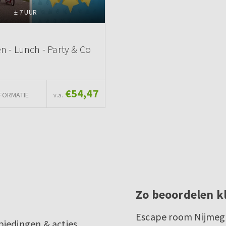
± 7 UUR
n - Lunch - Party & Co
€54,47
FORMATIE
v.a.
Zo beoordelen k
Escape room Nijme
biedingen & acties