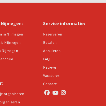
n Nijmegen:
Service informatie:
n in Nijmegen
Reserveren
nis Nijmegen
Betalen
in Nijmegen
Annuleren
centrum
FAQ
Reviews
Vacatures
r:
Contact
tje organiseren
organiseren