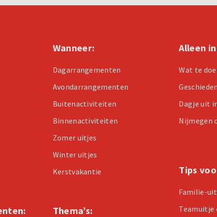
Wanneer:
Alleen i
Dagarrangementen
Wat te doe
Avondarrangementen
Geschiede
Buitenactiviteiten
Dagje uit 
Binnenactiviteiten
Nijmegen 
Zomer uitjes
Winter uitjes
Tips voo
Kerstvakantie
Familie-ui
Teamuitje 
enten:
Thema’s: