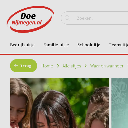
Bedrijfsuitje
Familie-uitje
Schooluitje
Teamuitj
Home
Alle uitjes
Waar en wanneer
Terug