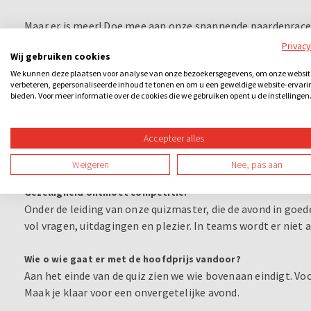
Maar er is meer! Doe mee aan onze spannende paardenrace,
hoger/lager vragen. Tijdens de Pubquiz maak je gebruik van
Privac
Wij gebruiken cookies
meerkeuzevragen en bewijs je wie de snelste drukker is.
We kunnen deze plaatsen voor analyse van onze bezoekersgegevens, om onze websit
En natuurlijk, tussendoor houden we de tussenstand bij om 
verbeteren, gepersonaliseerde inhoud te tonen en om u een geweldige website-ervari
bieden. Voor meer informatie over de cookies die we gebruiken opent u de instellingen
Actie en plezier!
Tijdens onze doe-opdrachten is plezier gegarandeerd. St
Accepteer alles
enthousiaste huisvriend Harry thema's uit te beelden. En w
liggen verboden woorden op de loer!
Weigeren
Nee, pas aan
Gezelligheid ontmoet competitie!
Onder de leiding van onze quizmaster, die de avond in goede
vol vragen, uitdagingen en plezier. In teams wordt er niet
Wie o wie gaat er met de hoofdprijs vandoor?
Aan het einde van de quiz zien we wie bovenaan eindigt. Vo
Maak je klaar voor een onvergetelijke avond.