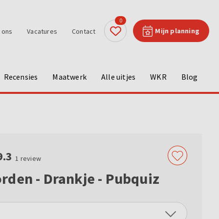
0
Mijn planning
 ons
Vacatures
Contact
Recensies
Maatwerk
Alle uitjes
WKR
Blog
9.3
1
review
den - Drankje - Pubquiz