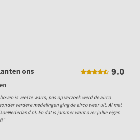
9.0
lanten ons
gen
 boven is veel te warm, pas op verzoek werd de airco
zonder verdere medelingen ging de airco weer uit. Al met
 DoeNederland.nl. En dat is jammer want over jullie eigen
f!"