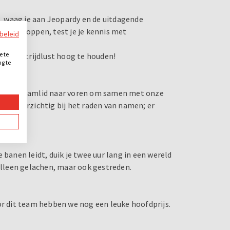
 waag je aan Jeopardy en de uitdagende
 quizknoppen, test je je kennis met
ybeleid
e te
jullie strijdlust hoog te houden!
ng te
.
uur een teamlid naar voren om samen met onze
ees voorzichtig bij het raden van namen; er
 banen leidt, duik je twee uur lang in een wereld
 alleen gelachen, maar ook gestreden.
or dit team hebben we nog een leuke hoofdprijs.