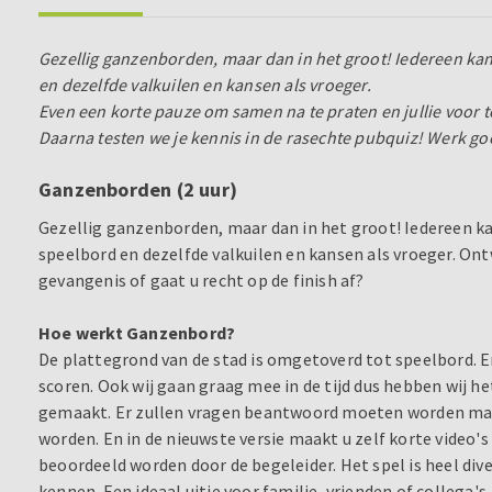
Gezellig ganzenborden, maar dan in het groot! Iedereen kan
en dezelfde valkuilen en kansen als vroeger.
Even een korte pauze om samen na te praten en jullie voor te
Daarna testen we je kennis in de rasechte pubquiz! Werk goed
Ganzenborden (2 uur)
Gezellig ganzenborden, maar dan in het groot! Iedereen ka
speelbord en dezelfde valkuilen en kansen als vroeger. Ontw
gevangenis of gaat u recht op de finish af?
Hoe werkt Ganzenbord?
De plattegrond van de stad is omgetoverd tot speelbord. Er
scoren. Ook wij gaan graag mee in de tijd dus hebben wij h
gemaakt. Er zullen vragen beantwoord moeten worden ma
worden. En in de nieuwste versie maakt u zelf korte video'
beoordeeld worden door de begeleider. Het spel is heel dive
kennen. Een ideaal uitje voor familie, vrienden of collega's