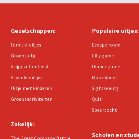
Gezelschappen:
Populaire uitjes:
Familie-uitjes
Escape room
Groepsuitje
City game
Vrijgezellenfeest
Dinner game
Vriendenuitjes
Moorddiner
Uitje met kinderen
Sightseeing
Groepsactiviteiten
Quiz
Speurtocht
Zakelijk:
Scholen en stud
The Great Company Battle