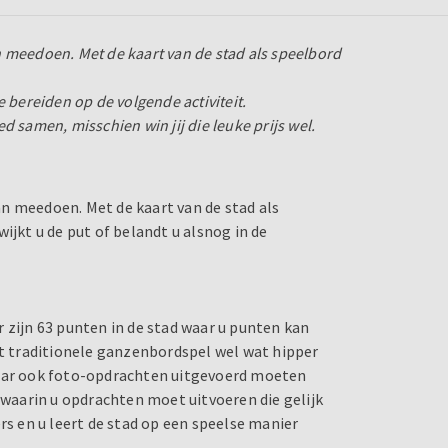
 meedoen. Met de kaart van de stad als speelbord
 bereiden op de volgende activiteit.
 samen, misschien win jij die leuke prijs wel.
n meedoen. Met de kaart van de stad als
ijkt u de put of belandt u alsnog in de
 zijn 63 punten in de stad waar u punten kan
et traditionele ganzenbordspel wel wat hipper
ar ook foto-opdrachten uitgevoerd moeten
s waarin u opdrachten moet uitvoeren die gelijk
rs en u leert de stad op een speelse manier
.