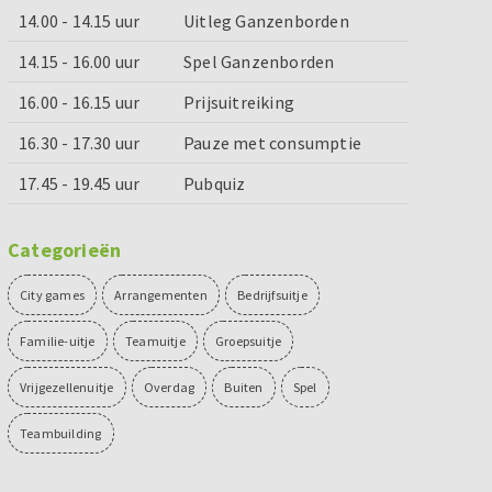
14.00 - 14.15 uur
Uitleg Ganzenborden
14.15 - 16.00 uur
Spel Ganzenborden
16.00 - 16.15 uur
Prijsuitreiking
16.30 - 17.30 uur
Pauze met consumptie
17.45 - 19.45 uur
Pubquiz
Categorieën
City games
Arrangementen
Bedrijfsuitje
Familie-uitje
Teamuitje
Groepsuitje
Vrijgezellenuitje
Overdag
Buiten
Spel
Teambuilding