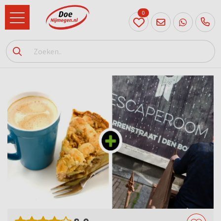
0
024
204
20 31