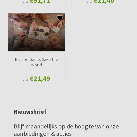
€51,71
€21,40
v.a.
v.a.
Escape Game: Save The
World
€21,49
v.a.
Nieuwsbrief
Blijf maandelijks op de hoogte van onze
aanbiedingen & acties