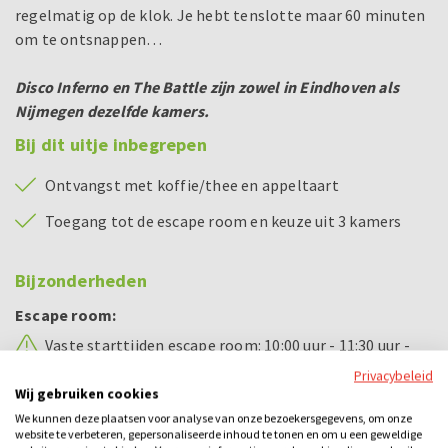
regelmatig op de klok. Je hebt tenslotte maar 60 minuten
om te ontsnappen…
Disco Inferno en The Battle zijn zowel in Eindhoven als
Nijmegen dezelfde kamers.
Bij dit uitje inbegrepen
Ontvangst met koffie/thee en appeltaart
Toegang tot de escape room en keuze uit 3 kamers
Bijzonderheden
Escape room:
Vaste starttijden escape room: 10:00 uur - 11:30 uur -
13:00 uur - 14:30 uur - 16:00 uur - 17:30 uur - 19:00 uur -
Privacybeleid
20:30 uur - 22:00 uur - 23:30 uur
Wij gebruiken cookies
We kunnen deze plaatsen voor analyse van onze bezoekersgegevens, om onze
Vaste starttijden escape room The Battle: 09:30 uur -
website te verbeteren, gepersonaliseerde inhoud te tonen en om u een geweldige
11:00 uur - 12:30 uur - 14:00 uur - 15:30 uur - 17:00 uur -