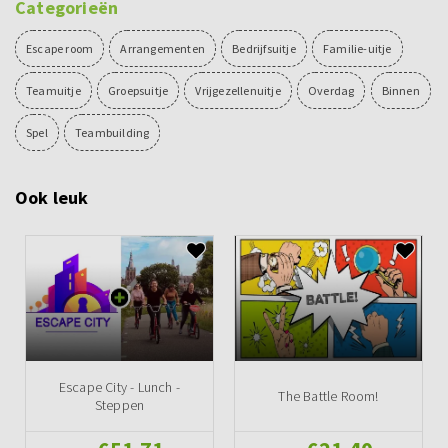
Categorieën
Escape room
Arrangementen
Bedrijfsuitje
Familie-uitje
Teamuitje
Groepsuitje
Vrijgezellenuitje
Overdag
Binnen
Spel
Teambuilding
Ook leuk
Escape City - Lunch -
The Battle Room!
Steppen