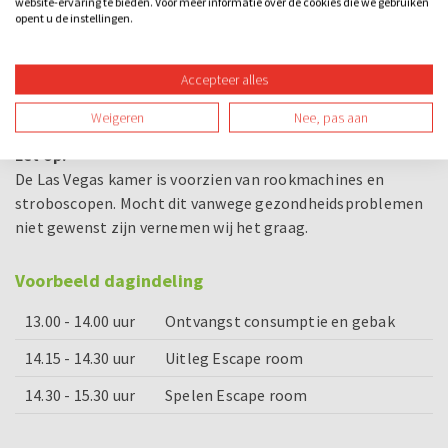
website-ervaring te bieden. Voor meer informatie over de cookies die we gebruiken
18:30 uur - 20:00 uur - 21:30 uur - 23:00 uur
opent u de instellingen.
Geef bij je reservering de kamer voorkeur en starttijd
aan
Accepteer alles
Alle escape rooms zijn ook in het Engels mogelijk,
Weigeren
Nee, pas aan
geef dit bij je reservering aan.
Let op:
De Las Vegas kamer is voorzien van rookmachines en
stroboscopen. Mocht dit vanwege gezondheidsproblemen
niet gewenst zijn vernemen wij het graag.
Voorbeeld dagindeling
13.00 - 14.00 uur
Ontvangst consumptie en gebak
14.15 - 14.30 uur
Uitleg Escape room
14.30 - 15.30 uur
Spelen Escape room