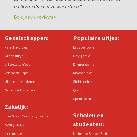
en ik zou dit echt zo weer doen."
Bekijk alle reviews >
Gezelschappen:
Populaire uitjes:
Familie-uitjes
Escape room
Groepsuitje
City game
Vrijgezellenfeest
Dinner game
Vriendenuitjes
Moorddiner
Uitje met kinderen
Sightseeing
Groepsactiviteiten
Quiz
Speurtocht
Zakelijk:
Scholen en
The Great Company Battle
studenten:
Bedrijfsuitje
Teamuitje
Ultimate School Battle