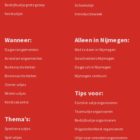
Bedrijfsuitje grote groep
Schooluitje
Kerstuitjes
Introductieweek
Wanneer:
Alleen in Nijmegen:
Dagarrangementen
Wat te doen in Nijmegen
Avondarrangementen
Geschiedenis Nijmegen
Buitenactiviteiten
Dagje uit in Nijmegen
Binnenactiviteiten
Nijmegen centrum
Zomer uitjes
Tips voor:
Winter uitjes
Kerstvakantie
Familie-uitje organiseren
Teamuitje organiseren
Thema’s:
Bedrijfsuitje organiseren
Sportieve uitjes
Vrijgezellenfeest organiseren
Spel uitjes
Uitje voor vrienden organiseren