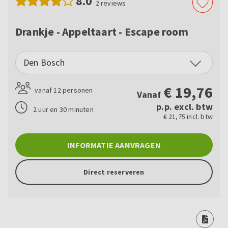
8.0
2
reviews
Drankje - Appeltaart - Escape room
Den Bosch
€
19,76
vanaf 12 personen
Vanaf
p.p. excl. btw
2 uur en 30 minuten
€ 21,75 incl. btw
INFORMATIE AANVRAGEN
Direct reserveren