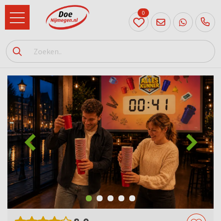
0
024
204
20 31