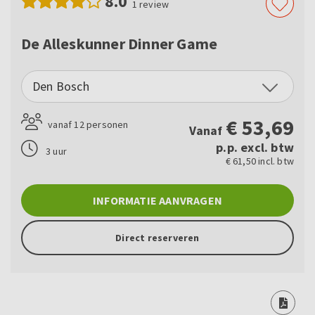
8.0
1
review
De Alleskunner Dinner Game
Den Bosch
€
53,69
vanaf 12 personen
Vanaf
p.p. excl. btw
3 uur
€ 61,50 incl. btw
INFORMATIE AANVRAGEN
Direct reserveren