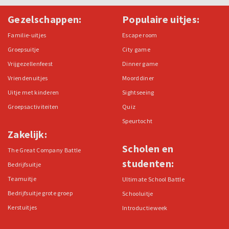
Gezelschappen:
Populaire uitjes:
Familie-uitjes
Escape room
Groepsuitje
City game
Vrijgezellenfeest
Dinner game
Vriendenuitjes
Moorddiner
Uitje met kinderen
Sightseeing
Groepsactiviteiten
Quiz
Speurtocht
Zakelijk:
Scholen en
The Great Company Battle
studenten:
Bedrijfsuitje
Teamuitje
Ultimate School Battle
Bedrijfsuitje grote groep
Schooluitje
Kerstuitjes
Introductieweek