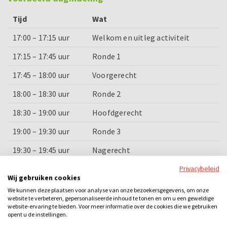
Tijd
Wat
17:00 – 17:15 uur
Welkom en uitleg activiteit
17:15 – 17:45 uur
Ronde 1
17:45 – 18:00 uur
Voorgerecht
18:00 – 18:30 uur
Ronde 2
18:30 – 19:00 uur
Hoofdgerecht
19:00 – 19:30 uur
Ronde 3
19:30 – 19:45 uur
Nagerecht
Privacybeleid
19:45 – 20:00 uur
Prijsuitreiking en afsluiting
Wij gebruiken cookies
We kunnen deze plaatsen voor analyse van onze bezoekersgegevens, om onze
Categorieën
website te verbeteren, gepersonaliseerde inhoud te tonen en om u een geweldige
website-ervaring te bieden. Voor meer informatie over de cookies die we gebruiken
opent u de instellingen.
Dinner games
Quizzen
Losse activiteiten
Bedrijfsuitje