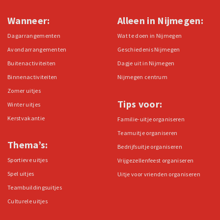
Wanneer:
Alleen in Nijmegen:
Dagarrangementen
Wat te doen in Nijmegen
Avondarrangementen
Geschiedenis Nijmegen
Buitenactiviteiten
Dagje uit in Nijmegen
Binnenactiviteiten
Nijmegen centrum
Zomer uitjes
Tips voor:
Winter uitjes
Kerstvakantie
Familie-uitje organiseren
Teamuitje organiseren
Thema’s:
Bedrijfsuitje organiseren
Sportieve uitjes
Vrijgezellenfeest organiseren
Spel uitjes
Uitje voor vrienden organiseren
Teambuildingsuitjes
Culturele uitjes