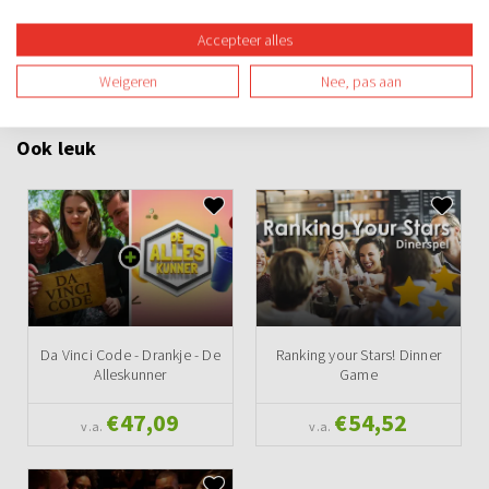
Familie-uitje
Teamuitje
Groepsuitje
Vrijgezellenuitje
Accepteer alles
Avond
Overdag
Binnen
Spel
Teambuilding
Weigeren
Nee, pas aan
Ook leuk
Da Vinci Code - Drankje - De
Ranking your Stars! Dinner
Alleskunner
Game
€47,09
€54,52
v.a.
v.a.