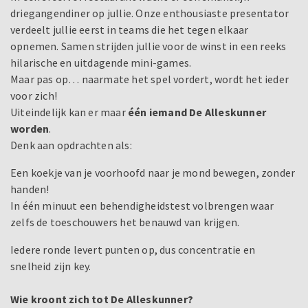
driegangendiner op jullie. Onze enthousiaste presentator
verdeelt jullie eerst in teams die het tegen elkaar
opnemen. Samen strijden jullie voor de winst in een reeks
hilarische en uitdagende mini-games.
Maar pas op… naarmate het spel vordert, wordt het ieder
voor zich!
Uiteindelijk kan er maar
één iemand De Alleskunner
worden
.
Denk aan opdrachten als:
Een koekje van je voorhoofd naar je mond bewegen, zonder
handen!
In één minuut een behendigheidstest volbrengen waar
zelfs de toeschouwers het benauwd van krijgen.
Iedere ronde levert punten op, dus concentratie en
snelheid zijn key.
Wie kroont zich tot De Alleskunner?