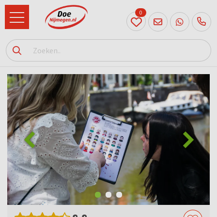
0
024
204
20 31