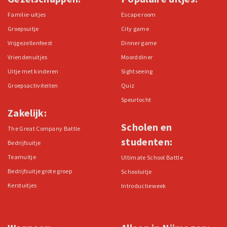
Familie-uitjes
Escape room
Groepsuitje
City game
Vrijgezellenfeest
Dinner game
Vriendenuitjes
Moorddiner
Uitje met kinderen
Sightseeing
Groepsactiviteiten
Quiz
Speurtocht
Zakelijk:
Scholen en
The Great Company Battle
studenten:
Bedrijfsuitje
Teamuitje
Ultimate School Battle
Bedrijfsuitje grote groep
Schooluitje
Kerstuitjes
Introductieweek