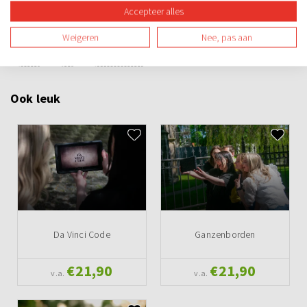
Accepteer alles
Teamuitje
Groepsuitje
Vrijgezellenuitje
Avond
Overdag
Weigeren
Nee, pas aan
Buiten
Spel
Teambuilding
Ook leuk
Da Vinci Code
Ganzenborden
€21,90
€21,90
v.a.
v.a.