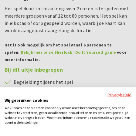
Het spel duurt in totaal ongeveer 2 uur en is te spelen met
meerdere groepen vanaf 12 tot 80 personen. Het spel kan
in elk stad of dorp gespeeld worden, waarbij de kaart kan
worden aangepast naargelang de locatie.
Het is ook mogelijk om het spel vanaf 6 personen te
spelen.
Bekijk hier onze Sherlock | Do It Yourself game
voor
meer informatie.
Bij dit uitje inbegrepen
Begeleiding tijdens het spel
Tablet per team
Privacybeleid
Wij gebruiken cookies
Prijs voor het winnende team
We kunnen deze plaatsen voor analyse van onze bezoekersgegevens, om onze
website te verbeteren, gepersonaliseerde inhoud te tonen en om u een geweldige
website-ervaring te bieden. Voor meer informatie over de cookies die we gebruiken
Categorieën
opent u de instellingen.
City games
Losse activiteiten
Bedrijfsuitje
Familie-uitje