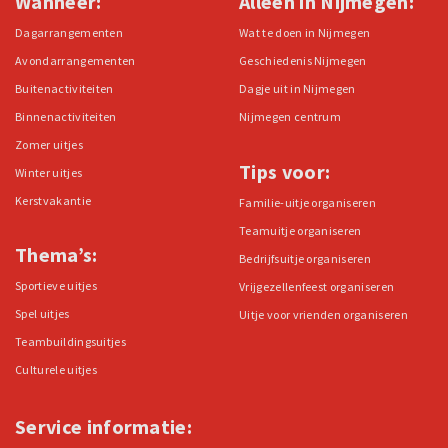
Wanneer:
Alleen in Nijmegen:
Dagarrangementen
Wat te doen in Nijmegen
Avondarrangementen
Geschiedenis Nijmegen
Buitenactiviteiten
Dagje uit in Nijmegen
Binnenactiviteiten
Nijmegen centrum
Zomer uitjes
Tips voor:
Winter uitjes
Kerstvakantie
Familie-uitje organiseren
Teamuitje organiseren
Thema’s:
Bedrijfsuitje organiseren
Sportieve uitjes
Vrijgezellenfeest organiseren
Spel uitjes
Uitje voor vrienden organiseren
Teambuildingsuitjes
Culturele uitjes
Service informatie: