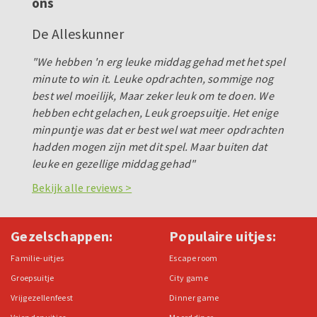
ons
De Alleskunner
"We hebben 'n erg leuke middag gehad met het spel
minute to win it. Leuke opdrachten, sommige nog
best wel moeilijk, Maar zeker leuk om te doen. We
hebben echt gelachen, Leuk groepsuitje. Het enige
minpuntje was dat er best wel wat meer opdrachten
hadden mogen zijn met dit spel. Maar buiten dat
leuke en gezellige middag gehad"
Bekijk alle reviews >
Gezelschappen:
Populaire uitjes:
Familie-uitjes
Escape room
Groepsuitje
City game
Vrijgezellenfeest
Dinner game