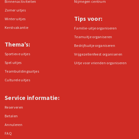
Binnenactiviteiten
Nijmegen centrum
Zomer uitjes
Tips voor:
Winter uitjes
Kerstvakantie
Familie-uitje organiseren
Teamuitje organiseren
Thema’s:
Bedrijfsuitje organiseren
Sportieve uitjes
Vrijgezellenfeest organiseren
Spel uitjes
Uitje voor vrienden organiseren
Teambuildingsuitjes
Culturele uitjes
Service informatie:
Reserveren
Betalen
Annuleren
FAQ