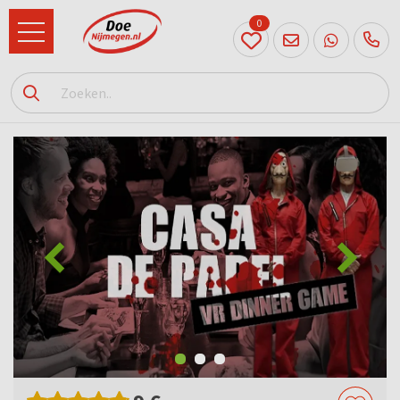
0
024
204
20 31