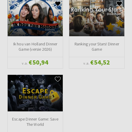
Ik hou van Holland Dinner
Ranking your Stars! Dinner
Game (versie 2026)
Game
€50,94
€54,52
v.a.
v.a.
Escape Dinner Game: Save
The World