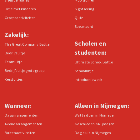
Vriendenuitjes
Moorddiner
Uitje met kinderen
Sightseeing
Groepsactiviteiten
Quiz
Speurtocht
Zakelijk:
Scholen en
The Great Company Battle
studenten:
Bedrijfsuitje
Teamuitje
Ultimate School Battle
Bedrijfsuitje grote groep
Schooluitje
Kerstuitjes
Introductieweek
Wanneer:
Alleen in Nijmegen:
Dagarrangementen
Wat te doen in Nijmegen
Avondarrangementen
Geschiedenis Nijmegen
Buitenactiviteiten
Dagje uit in Nijmegen