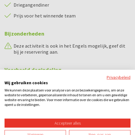
Driegangendiner
Prijs voor het winnende team
Bijzonderheden
Deze activiteit is ook in het Engels mogelijk, geef dit
bij je reservering aan.
Voorbeeld dagindeling
Privacybeleid
Tijd
Wat
Wij gebruiken cookies
We kunnen deze plaatsen voor analyse van onze bezoekersgegevens, om onze
17:00 – 17:15 uur
Welkom en uitleg activiteit
website te verbeteren, gepersonaliseerde inhoud te tonen en om u een geweldige
website-ervaring te bieden. Voor meer informatie over de cookies die we gebruiken
17:15 – 17:45 uur
Ronde 1
opent u de instellingen.
17:45 – 18:00 uur
Voorgerecht
Accepteer alles
18:00 – 18:30 uur
Ronde 2 en 3
Weigeren
Nee, pas aan