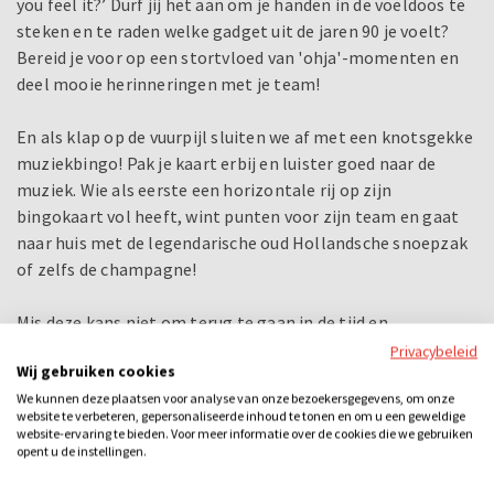
you feel it?’ Durf jij het aan om je handen in de voeldoos te
steken en te raden welke gadget uit de jaren 90 je voelt?
Bereid je voor op een stortvloed van 'ohja'-momenten en
deel mooie herinneringen met je team!
En als klap op de vuurpijl sluiten we af met een knotsgekke
muziekbingo! Pak je kaart erbij en luister goed naar de
muziek. Wie als eerste een horizontale rij op zijn
bingokaart vol heeft, wint punten voor zijn team en gaat
naar huis met de legendarische oud Hollandsche snoepzak
of zelfs de champagne!
Mis deze kans niet om terug te gaan in de tijd en
herinneringen op te halen aan de geweldige 80's, 90's
Privacybeleid
Wij gebruiken cookies
en 00's! Onze enthousiaste quizmaster zorgt voor een
We kunnen deze plaatsen voor analyse van onze bezoekersgegevens, om onze
avond vol plezier, lachen en herinneringen die je nooit zult
website te verbeteren, gepersonaliseerde inhoud te tonen en om u een geweldige
vergeten!
website-ervaring te bieden. Voor meer informatie over de cookies die we gebruiken
opent u de instellingen.
Bij dit uitje inbegrepen