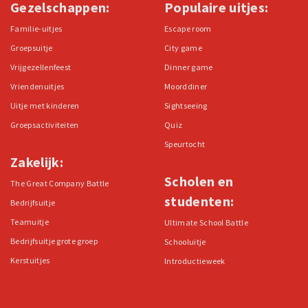
Gezelschappen:
Populaire uitjes:
Familie-uitjes
Escape room
Groepsuitje
City game
Vrijgezellenfeest
Dinner game
Vriendenuitjes
Moorddiner
Uitje met kinderen
Sightseeing
Groepsactiviteiten
Quiz
Speurtocht
Zakelijk:
Scholen en
The Great Company Battle
studenten:
Bedrijfsuitje
Teamuitje
Ultimate School Battle
Bedrijfsuitje grote groep
Schooluitje
Kerstuitjes
Introductieweek