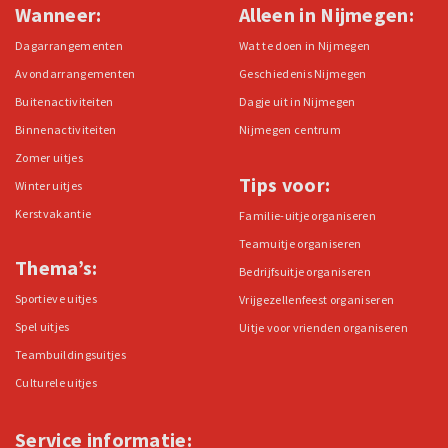
Wanneer:
Alleen in Nijmegen:
Dagarrangementen
Wat te doen in Nijmegen
Avondarrangementen
Geschiedenis Nijmegen
Buitenactiviteiten
Dagje uit in Nijmegen
Binnenactiviteiten
Nijmegen centrum
Zomer uitjes
Tips voor:
Winter uitjes
Kerstvakantie
Familie-uitje organiseren
Teamuitje organiseren
Thema’s:
Bedrijfsuitje organiseren
Sportieve uitjes
Vrijgezellenfeest organiseren
Spel uitjes
Uitje voor vrienden organiseren
Teambuildingsuitjes
Culturele uitjes
Service informatie: