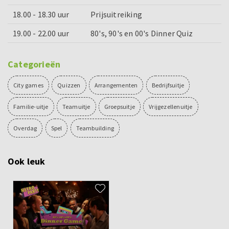
18.00 - 18.30 uur
Prijsuitreiking
19.00 - 22.00 uur
80's, 90's en 00's Dinner Quiz
Categorieën
City games
Quizzen
Arrangementen
Bedrijfsuitje
Familie-uitje
Teamuitje
Groepsuitje
Vrijgezellenuitje
Overdag
Spel
Teambuilding
Ook leuk