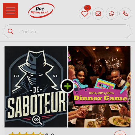
0
024
204
20 31