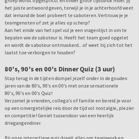
groep wordt opgesplitst en onder grote tijdsdruk moet jij
het juiste antwoord geven, terwijl je in je achterhoofd weet
dat iemand de boel probeert te saboteren. Vertrouw je je
teamgenoten of zet je alles op scherp?
Aan het einde van het spel vul je een vragenlijst in om te
bepalen wie de saboteur is. Heeft het team goed opgelet
en wordt de saboteur ontmaskerd... of weet hij zich tot het
laatst toe verborgen te houden?
80's, 90's en 00's Dinner Quiz (3 uur)
Stap terug in de tijd en dompel jezelf onder in de gouden
jaren van de 80's, 90's en 00's met onze sensationele
80's, 90's en 00's Quiz!
Verzamel je vrienden, collega's of familie en bereid je voor
op een onvergetelijke reis door de tijd vol nostalgie, plezier
en competitie! Geniet tussendoor van een heerlijk
driegangendiner.
Bij onze interactieve quiz draait alles om teamwork en