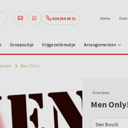
Home
Over
024 204 20 31
e
Groepsuitje
Vrijgezellenuitje
Arrangementen
menten
Men Only!
0
reviews
Men Only
Den Bosch