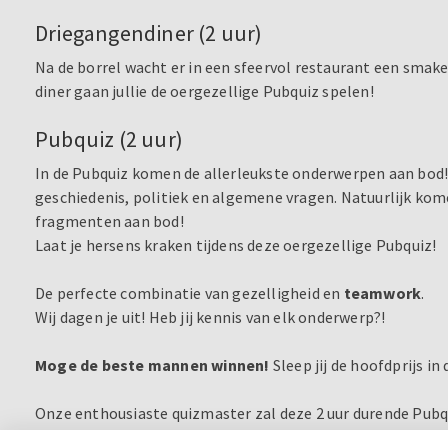
Driegangendiner (2 uur)
Na de borrel wacht er in een sfeervol restaurant een smakeli
diner gaan jullie de oergezellige Pubquiz spelen!
Pubquiz (2 uur)
In de Pubquiz komen de allerleukste onderwerpen aan bod! 
geschiedenis, politiek en algemene vragen. Natuurlijk kome
fragmenten aan bod!
Laat je hersens kraken tijdens deze oergezellige Pubquiz!
De perfecte combinatie van gezelligheid en
teamwork
.
Wij dagen je uit! Heb jij kennis van elk onderwerp?!
Moge de beste mannen winnen!
Sleep jij de hoofdprijs in
Onze enthousiaste quizmaster zal deze 2 uur durende Pubqui
met elkaar aan. Kortom, een uitje waar nog lang over nage