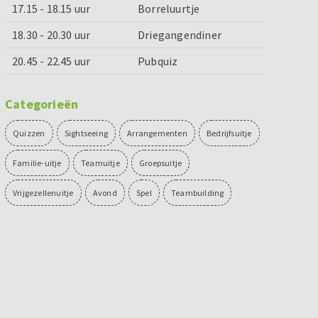
17.15 - 18.15 uur
Borreluurtje
18.30 - 20.30 uur
Driegangendiner
20.45 - 22.45 uur
Pubquiz
Categorieën
Quizzen
Sightseeing
Arrangementen
Bedrijfsuitje
Familie-uitje
Teamuitje
Groepsuitje
Vrijgezellenuitje
Avond
Spel
Teambuilding