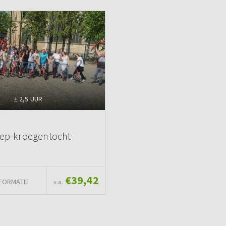
± 2,5 UUR
tep-kroegentocht
€39,42
FORMATIE
v.a.