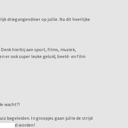
jk driegangendiner op jullie. Na dit heerlijke
Denk hierbij aan sport, films, muziek,
n er ook super leuke geluid, beeld- en film
 de wacht?!
z begeleiden. In groepjes gaan jullie de strijd
praat zal worden!