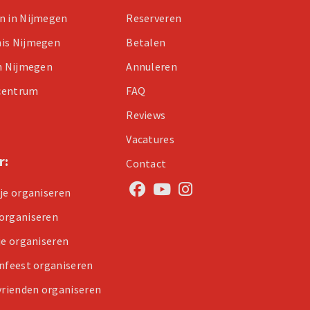
n in Nijmegen
Reserveren
nis Nijmegen
Betalen
in Nijmegen
Annuleren
centrum
FAQ
Reviews
Vacatures
r:
Contact
tje organiseren
organiseren
je organiseren
enfeest organiseren
 vrienden organiseren