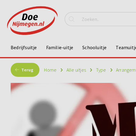
Bedrijfsuitje
Familie-uitje
Schooluitje
Teamuitj
Home
Alle uitjes
Type
Arrange
Terug