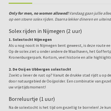
Only for men, no women allowed!
Vandaag gaan jullie alle
op een stoere solex rijden. Daarna lekker dineren en uiteind
Solex rijden in Nijmegen (2 uur)
1. Solextocht Nijmegen
Als u nog nooit in Nijmegen bent geweest, is deze route ee
Op de solex ziet u onder andere de Waalhaven, het Goffertp
Kronenburgerpark. Kortom, veel historie en alle highlights
2. De Ooij en Ubbergen solextocht
Zoekt u liever de rust op? Vanuit de drukke stad rijdt u op 
door natuurgebied de Ooijpolder. Een combinatie van gezel
uw vrijetijdsmoment!
Borreluurtje (1 uur)
Na de solextocht is het tijd om gezellig te borrelen! Je kunt