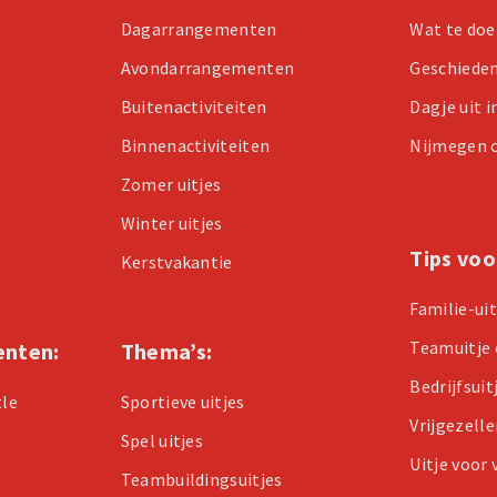
Dagarrangementen
Wat te doe
Avondarrangementen
Geschiede
Buitenactiviteiten
Dagje uit 
Binnenactiviteiten
Nijmegen 
Zomer uitjes
Winter uitjes
Tips voo
Kerstvakantie
Familie-ui
Teamuitje 
enten:
Thema’s:
Bedrijfsuit
tle
Sportieve uitjes
Vrijgezell
Spel uitjes
Uitje voor
Teambuildingsuitjes