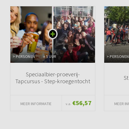
> PERSONEN
± 5 UUR
> PERSONEN
Speciaalbier-proeverij-
S
Tapcursus - Step-kroegentocht
€56,57
MEER INFORMATIE
MEER IN
v.a.