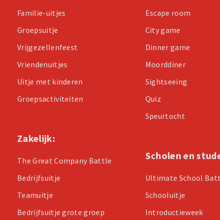
Familie-uitjes
Escape room
Groepsuitje
City game
Vrijgezellenfeest
Dinner game
Vriendenuitjes
Moorddiner
Uitje met kinderen
Sightseeing
Groepsactiviteiten
Quiz
Speurtocht
Zakelijk:
Scholen en stud
The Great Company Battle
Bedrijfsuitje
Ultimate School Bat
Teamuitje
Schooluitje
Bedrijfsuitje grote groep
Introductieweek