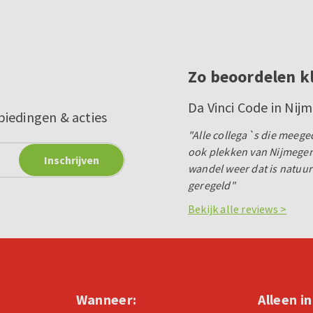
Zo beoordelen k
Da Vinci Code in Nij
biedingen & acties
"Alle collega`s die meeg
ook plekken van Nijmegen
wandel weer dat is natuur
geregeld"
Bekijk alle reviews >
Wanneer:
Alleen i