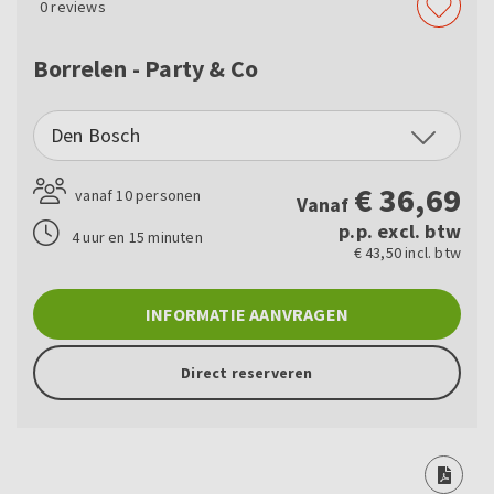
0
reviews
Borrelen - Party & Co
Den Bosch
€
36,69
vanaf 10 personen
Vanaf
p.p. excl. btw
4 uur en 15 minuten
€ 43,50 incl. btw
INFORMATIE AANVRAGEN
Direct reserveren