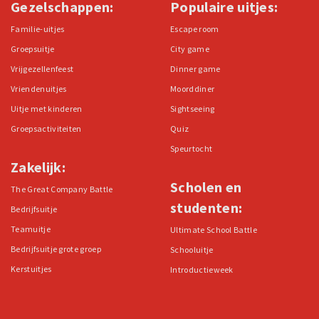
Gezelschappen:
Populaire uitjes:
Familie-uitjes
Escape room
Groepsuitje
City game
Vrijgezellenfeest
Dinner game
Vriendenuitjes
Moorddiner
Uitje met kinderen
Sightseeing
Groepsactiviteiten
Quiz
Speurtocht
Zakelijk:
Scholen en
The Great Company Battle
studenten:
Bedrijfsuitje
Teamuitje
Ultimate School Battle
Bedrijfsuitje grote groep
Schooluitje
Kerstuitjes
Introductieweek