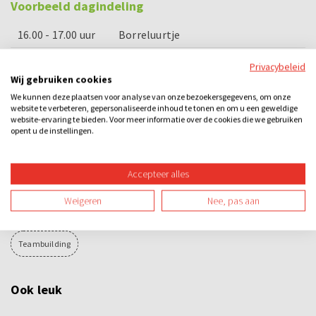
Voorbeeld dagindeling
16.00 - 17.00 uur
Borreluurtje
17.15 - 17.30 uur
Uitleg Party & Co
Privacybeleid
Wij gebruiken cookies
17.30 - 19.45 uur
Spel Party & Co
We kunnen deze plaatsen voor analyse van onze bezoekersgegevens, om onze
website te verbeteren, gepersonaliseerde inhoud te tonen en om u een geweldige
19.45 - 20.15 uur
Prijsuitreiking incl. consumptie
website-ervaring te bieden. Voor meer informatie over de cookies die we gebruiken
opent u de instellingen.
Categorieën
Accepteer alles
City games
Arrangementen
Bedrijfsuitje
Familie-uitje
Weigeren
Nee, pas aan
Teamuitje
Groepsuitje
Vrijgezellenuitje
Overdag
Spel
Teambuilding
Ook leuk