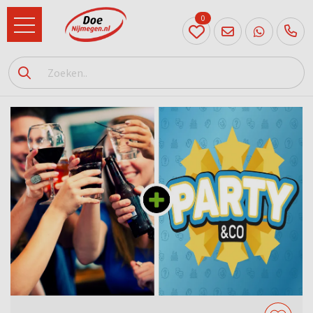
0
024
204
20 31