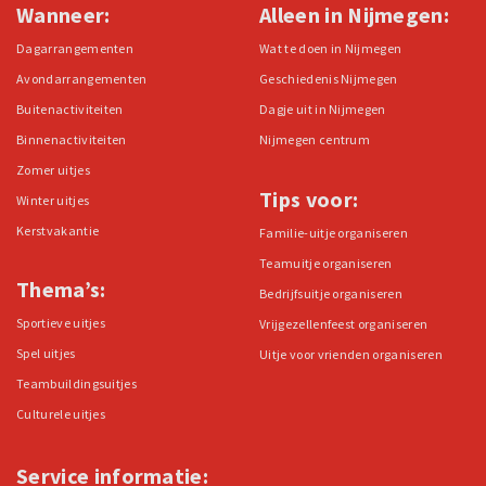
Wanneer:
Alleen in Nijmegen:
Dagarrangementen
Wat te doen in Nijmegen
Avondarrangementen
Geschiedenis Nijmegen
Buitenactiviteiten
Dagje uit in Nijmegen
Binnenactiviteiten
Nijmegen centrum
Zomer uitjes
Tips voor:
Winter uitjes
Kerstvakantie
Familie-uitje organiseren
Teamuitje organiseren
Thema’s:
Bedrijfsuitje organiseren
Sportieve uitjes
Vrijgezellenfeest organiseren
Spel uitjes
Uitje voor vrienden organiseren
Teambuildingsuitjes
Culturele uitjes
Service informatie: