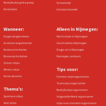
Bedrijfsuitje grote groep
Schooluitje
Kerstuitjes
Introductieweek
Wanneer:
Alleen in Nijmegen:
Dagarrangementen
Wat te doen in Nijmegen
Avondarrangementen
Geschiedenis Nijmegen
Buitenactiviteiten
Dagje uit in Nijmegen
Binnenactiviteiten
Nijmegen centrum
Zomer uitjes
Tips voor:
Winter uitjes
Kerstvakantie
Familie-uitje organiseren
Teamuitje organiseren
Thema’s:
Bedrijfsuitje organiseren
Sportieve uitjes
Vrijgezellenfeest organiseren
Spel uitjes
Uitje voor vrienden organiseren