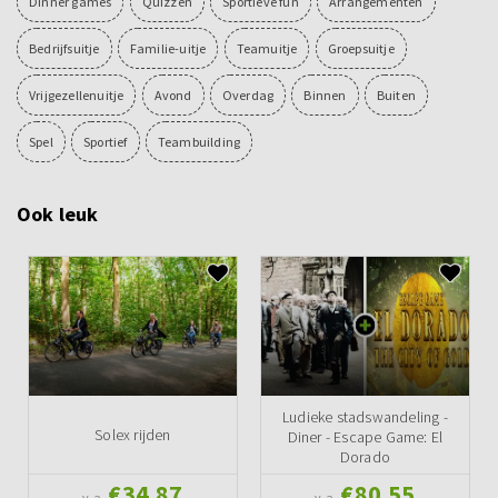
Dinner games
Quizzen
Sportieve fun
Arrangementen
Bedrijfsuitje
Familie-uitje
Teamuitje
Groepsuitje
Vrijgezellenuitje
Avond
Overdag
Binnen
Buiten
Spel
Sportief
Teambuilding
Ook leuk
Ludieke stadswandeling -
Solex rijden
Diner - Escape Game: El
Dorado
€34,87
€80,55
v.a.
v.a.