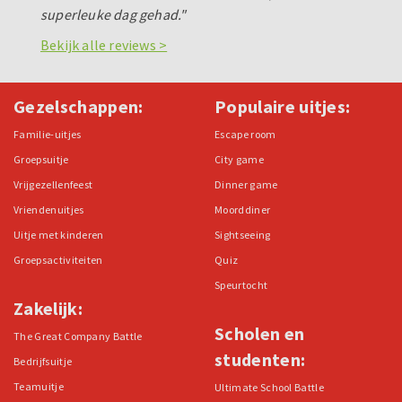
superleuke dag gehad."
Bekijk alle reviews >
Gezelschappen:
Populaire uitjes:
Familie-uitjes
Escape room
Groepsuitje
City game
Vrijgezellenfeest
Dinner game
Vriendenuitjes
Moorddiner
Uitje met kinderen
Sightseeing
Groepsactiviteiten
Quiz
Speurtocht
Zakelijk:
Scholen en
The Great Company Battle
studenten:
Bedrijfsuitje
Teamuitje
Ultimate School Battle