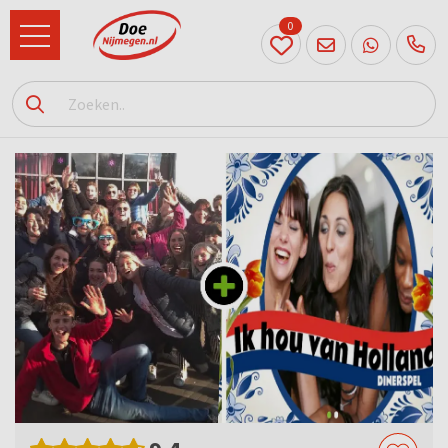
0
024
204
20 31