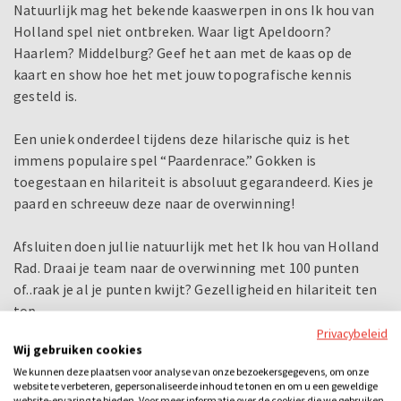
Natuurlijk mag het bekende kaaswerpen in ons Ik hou van
Holland spel niet ontbreken. Waar ligt Apeldoorn?
Haarlem? Middelburg? Geef het aan met de kaas op de
kaart en show hoe het met jouw topografische kennis
gesteld is.
Een uniek onderdeel tijdens deze hilarische quiz is het
immens populaire spel “Paardenrace.” Gokken is
toegestaan en hilariteit is absoluut gegarandeerd. Kies je
paard en schreeuw deze naar de overwinning!
Afsluiten doen jullie natuurlijk met het Ik hou van Holland
Rad. Draai je team naar de overwinning met 100 punten
of..raak je al je punten kwijt? Gezelligheid en hilariteit ten
top.
Privacybeleid
Wij gebruiken cookies
Het spel kan ook apart gespeeld worden van het diner, dan
We kunnen deze plaatsen voor analyse van onze bezoekersgegevens, om onze
ga je eerst heerlijk dineren en daarna de spelshow spelen of
website te verbeteren, gepersonaliseerde inhoud te tonen en om u een geweldige
andersom. Dan duurt het arrangement 4 uur. Kies je ervoor
website-ervaring te bieden. Voor meer informatie over de cookies die we gebruiken