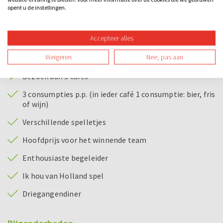
opent u de instellingen.
om Ik hou van Holland tijdens het diner te spelen dan duurt
het ongeveer 3 uur in totaal.
Bij dit uitje inbegrepen
Accepteer alles
Weigeren
Nee, pas aan
Begeleiding naar de cafés en tijdens de spellen
Bezoek aan 3 cafés
3 consumpties p.p. (in ieder café 1 consumptie: bier, fris
of wijn)
Verschillende spelletjes
Hoofdprijs voor het winnende team
Enthousiaste begeleider
Ik hou van Holland spel
Driegangendiner