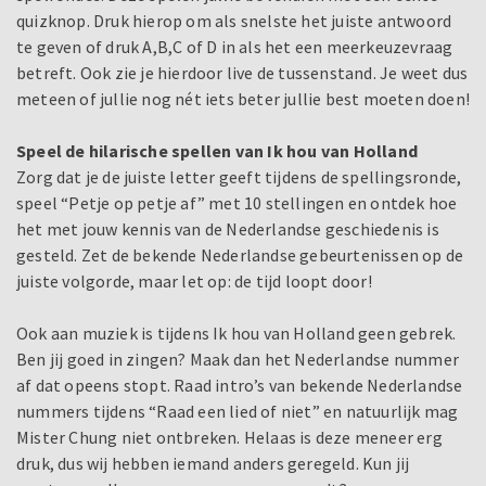
quizknop. Druk hierop om als snelste het juiste antwoord
te geven of druk A,B,C of D in als het een meerkeuzevraag
betreft. Ook zie je hierdoor live de tussenstand. Je weet dus
meteen of jullie nog nét iets beter jullie best moeten doen!
Speel de hilarische spellen van Ik hou van Holland
Zorg dat je de juiste letter geeft tijdens de spellingsronde,
speel “Petje op petje af” met 10 stellingen en ontdek hoe
het met jouw kennis van de Nederlandse geschiedenis is
gesteld. Zet de bekende Nederlandse gebeurtenissen op de
juiste volgorde, maar let op: de tijd loopt door!
Ook aan muziek is tijdens Ik hou van Holland geen gebrek.
Ben jij goed in zingen? Maak dan het Nederlandse nummer
af dat opeens stopt. Raad intro’s van bekende Nederlandse
nummers tijdens “Raad een lied of niet” en natuurlijk mag
Mister Chung niet ontbreken. Helaas is deze meneer erg
druk, dus wij hebben iemand anders geregeld. Kun jij