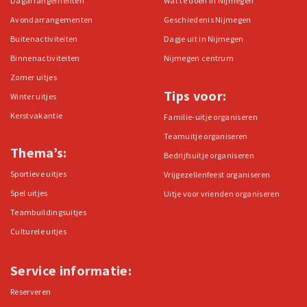
Dagarrangementen
Wat te doen in Nijmegen
Avondarrangementen
Geschiedenis Nijmegen
Buitenactiviteiten
Dagje uit in Nijmegen
Binnenactiviteiten
Nijmegen centrum
Zomer uitjes
Tips voor:
Winter uitjes
Kerstvakantie
Familie-uitje organiseren
Teamuitje organiseren
Thema’s:
Bedrijfsuitje organiseren
Sportieve uitjes
Vrijgezellenfeest organiseren
Spel uitjes
Uitje voor vrienden organiseren
Teambuildingsuitjes
Culturele uitjes
Service informatie:
Reserveren