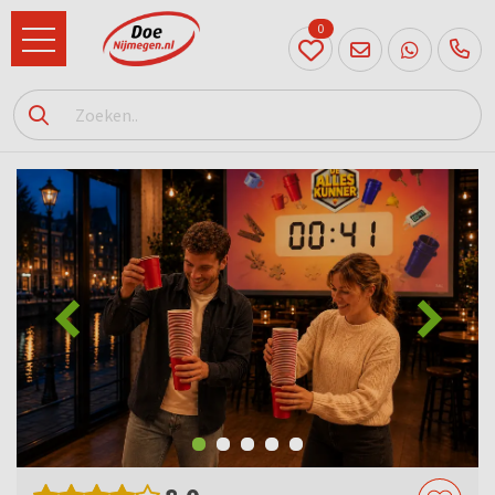
0
024
204
20 31