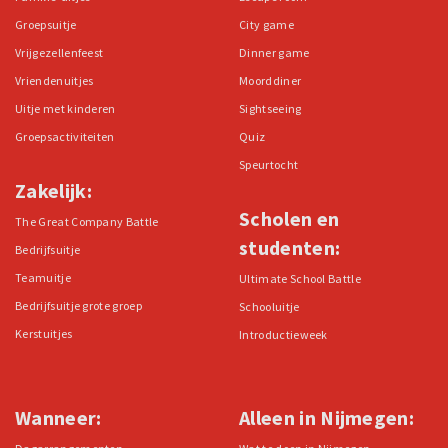
Groepsuitje
City game
Vrijgezellenfeest
Dinner game
Vriendenuitjes
Moorddiner
Uitje met kinderen
Sightseeing
Groepsactiviteiten
Quiz
Speurtocht
Zakelijk:
Scholen en
The Great Company Battle
studenten:
Bedrijfsuitje
Teamuitje
Ultimate School Battle
Bedrijfsuitje grote groep
Schooluitje
Kerstuitjes
Introductieweek
Wanneer:
Alleen in Nijmegen: