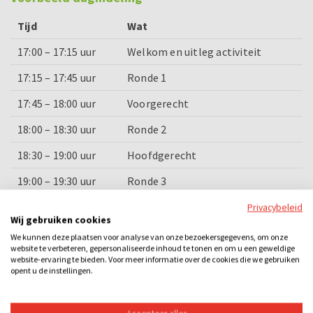
Tijd
Wat
17:00 – 17:15 uur
Welkom en uitleg activiteit
17:15 – 17:45 uur
Ronde 1
17:45 – 18:00 uur
Voorgerecht
18:00 – 18:30 uur
Ronde 2
18:30 – 19:00 uur
Hoofdgerecht
19:00 – 19:30 uur
Ronde 3
19:30 – 19:45 uur
Nagerecht
Privacybeleid
Wij gebruiken cookies
19:45 – 20:00 uur
Prijsuitreiking en afsluiting
We kunnen deze plaatsen voor analyse van onze bezoekersgegevens, om onze
website te verbeteren, gepersonaliseerde inhoud te tonen en om u een geweldige
website-ervaring te bieden. Voor meer informatie over de cookies die we gebruiken
opent u de instellingen.
Categorieën
Dinner games
Quizzen
Losse activiteiten
Bedrijfsuitje