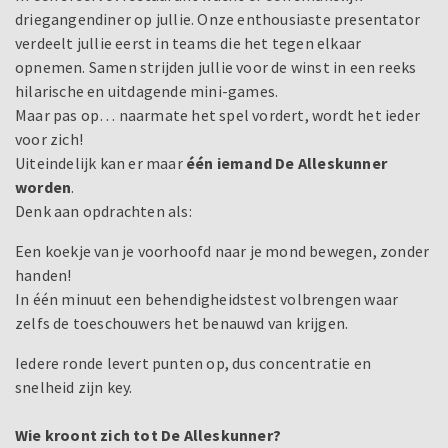
driegangendiner op jullie. Onze enthousiaste presentator
verdeelt jullie eerst in teams die het tegen elkaar
opnemen. Samen strijden jullie voor de winst in een reeks
hilarische en uitdagende mini-games.
Maar pas op… naarmate het spel vordert, wordt het ieder
voor zich!
Uiteindelijk kan er maar
één iemand De Alleskunner
worden
.
Denk aan opdrachten als:
Een koekje van je voorhoofd naar je mond bewegen, zonder
handen!
In één minuut een behendigheidstest volbrengen waar
zelfs de toeschouwers het benauwd van krijgen.
Iedere ronde levert punten op, dus concentratie en
snelheid zijn key.
Wie kroont zich tot De Alleskunner?