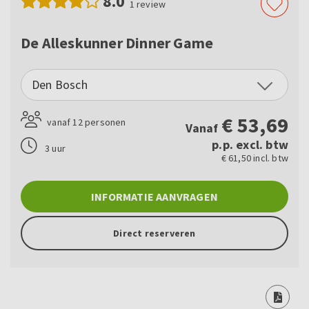
8.0
1
review
De Alleskunner Dinner Game
Den Bosch
€
53,69
vanaf 12 personen
Vanaf
p.p. excl. btw
3 uur
€ 61,50 incl. btw
INFORMATIE AANVRAGEN
Direct reserveren