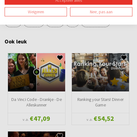
Accepteer alles
Familie-uitje
Teamuitje
Groepsuitje
Vrijgezellenuitje
Weigeren
Nee, pas aan
Avond
Overdag
Binnen
Spel
Teambuilding
Ook leuk
Da Vinci Code - Drankje - De
Ranking your Stars! Dinner
Alleskunner
Game
€47,09
€54,52
v.a.
v.a.