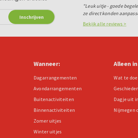
"Leuk uitje - goede begele
ze direct konden aanpass
Bekijk alle reviews >
Wanneer:
Alleen i
Dagarrangementen
Wat te doe
Avondarrangementen
Geschiede
Buitenactiviteiten
Dagje uit 
Binnenactiviteiten
Nijmegen 
Zomer uitjes
Winter uitjes