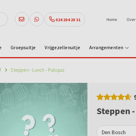
Home
Over
024 204 20 31
e
Groepsuitje
Vrijgezellenuitje
Arrangementen
f
Steppen - Lunch - Pubquiz
Steppen -
Den Bosch