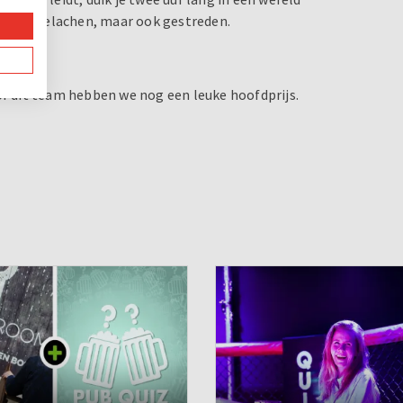
 alleen gelachen, maar ook gestreden.
or dit team hebben we nog een leuke hoofdprijs.