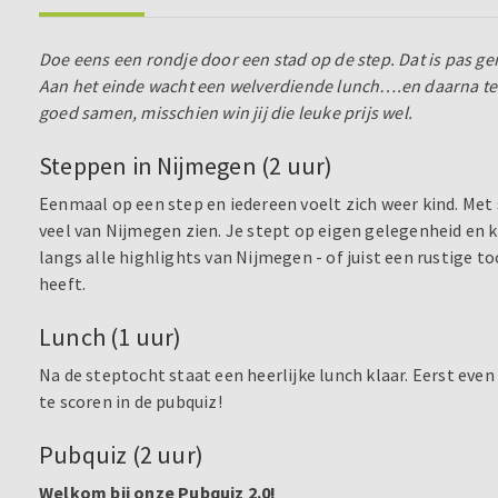
Doe eens een rondje door een stad op de step. Dat is pas ge
Aan het einde wacht een welverdiende lunch….en daarna tes
goed samen, misschien win jij die leuke prijs wel.
Steppen in Nijmegen (2 uur)
Eenmaal op een step en iedereen voelt zich weer kind. Met 
veel van Nijmegen zien. Je stept op eigen gelegenheid en 
langs alle highlights van Nijmegen - of juist een rustige 
heeft.
Lunch (1 uur)
Na de steptocht staat een heerlijke lunch klaar. Eerst eve
te scoren in de pubquiz!
Pubquiz (2 uur)
Welkom bij onze Pubquiz 2.0!