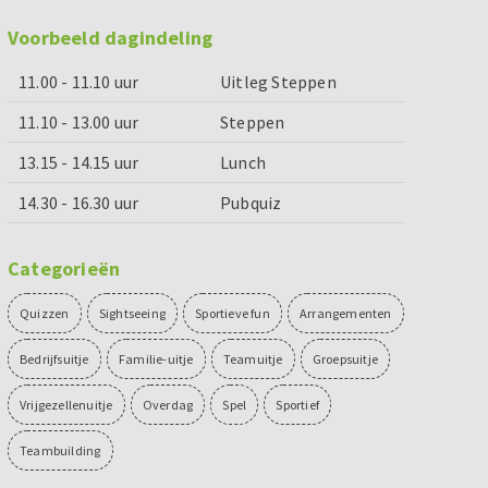
Voorbeeld dagindeling
11.00 - 11.10 uur
Uitleg Steppen
11.10 - 13.00 uur
Steppen
13.15 - 14.15 uur
Lunch
14.30 - 16.30 uur
Pubquiz
Categorieën
Quizzen
Sightseeing
Sportieve fun
Arrangementen
Bedrijfsuitje
Familie-uitje
Teamuitje
Groepsuitje
Vrijgezellenuitje
Overdag
Spel
Sportief
Teambuilding