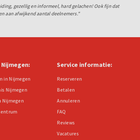
iding, gezellig en informeel, hard gelachen! Ook fijn dat
en aan afwijkend aantal deelnemers."
n Nijmegen:
Service informatie:
n in Nijmegen
Reserveren
nis Nijmegen
Betalen
in Nijmegen
Annuleren
centrum
FAQ
Reviews
Vacatures