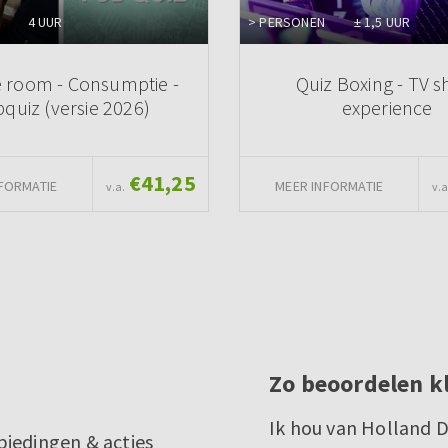
4 UUR
> PERSONEN
± 1,5 UUR
 room - Consumptie -
Quiz Boxing - TV 
quiz (versie 2026)
experience
€41,25
FORMATIE
MEER INFORMATIE
v.a.
v.a
Zo beoordelen k
Ik hou van Holland D
biedingen & acties