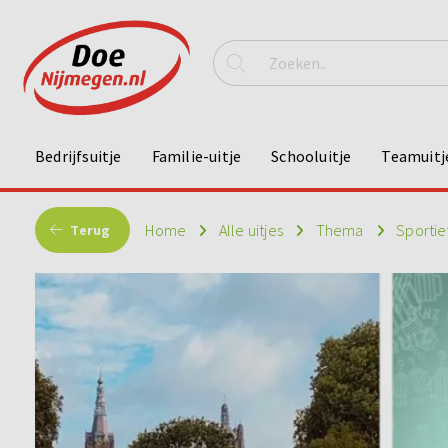
Bedrijfsuitje
Familie-uitje
Schooluitje
Teamuitj
Home
Alle uitjes
Thema
Sportie
Terug