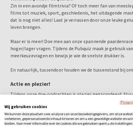
Zin in een avondje filmtrivia? Of toch meer fan van meesl
films tot muziek, sport, geschiedenis, het uitdagende ma
dat is nog niet alles! Laat je verrassen door onze leuke ge
leven brengen.
Maar er is meer! Doe mee aan onze spannende paardenrace,
hoger/lager vragen. Tijdens de Pubquiz maak je gebruik van
meerkeuzevragen en bewijs je wie de snelste drukker is.
En natuurlijk, tussendoor houden we de tussenstand bij om 
Actie en plezier!
Tijdens onze doe-opdrachten is plezier gegarandeerd. St
enthousiaste huisvriend Harry thema's uit te beelden. En w
Privac
Wij gebruiken cookies
liggen verboden woorden op de loer!
We kunnen deze plaatsen voor analyse van onze bezoekersgegevens, om onze websit
verbeteren, gepersonaliseerde inhoud te tonen en om u een geweldige website-ervari
Gezelligheid ontmoet competitie!
bieden. Voor meer informatie over de cookies die we gebruiken opent u de instellingen
Onder de leiding van onze quizmaster, die de avond in goede