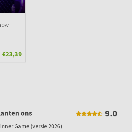
show
€23,39
.
9.0
lanten ons
inner Game (versie 2026)