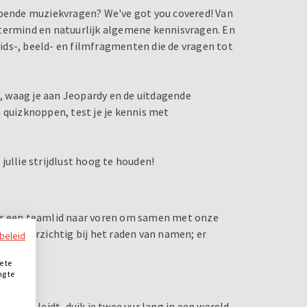
epende muziekvragen? We've got you covered! Van
stermind en natuurlijk algemene kennisvragen. En
luids-, beeld- en filmfragmenten die de vragen tot
 waag je aan Jeopardy en de uitdagende
 quizknoppen, test je je kennis met
jullie strijdlust hoog te houden!
uur een teamlid naar voren om samen met onze
ees voorzichtig bij het raden van namen; er
ybeleid
e te
ng te
.
 banen leidt, duik je twee uur lang in een wereld