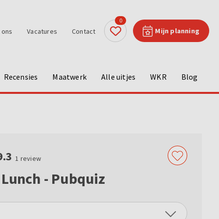
0
Mijn planning
 ons
Vacatures
Contact
Recensies
Maatwerk
Alle uitjes
WKR
Blog
9.3
1
review
 Lunch - Pubquiz