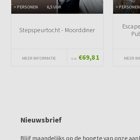
> PERSONEN
6,5 UUR
> PERSONEN
Escape
Stepspeurtocht - Moorddiner
Pub
€69,81
MEER INFORMATIE
MEER IN
v.a.
Nieuwsbrief
Blijf maandelijks op de hoogte van onze aan