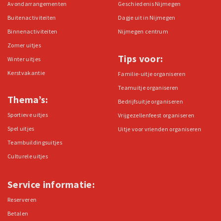
Avondarrangementen
Geschiedenis Nijmegen
Buitenactiviteiten
Dagje uit in Nijmegen
Binnenactiviteiten
Nijmegen centrum
Zomer uitjes
Tips voor:
Winter uitjes
Kerstvakantie
Familie-uitje organiseren
Teamuitje organiseren
Thema’s:
Bedrijfsuitje organiseren
Sportieve uitjes
Vrijgezellenfeest organiseren
Spel uitjes
Uitje voor vrienden organiseren
Teambuildingsuitjes
Culturele uitjes
Service informatie:
Reserveren
Betalen