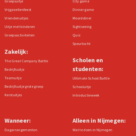
Groepsuitje
City game
Vrijgezellenfeest
Dinner game
Vriendenuitjes
Moorddiner
Uitje met kinderen
Sightseeing
Groepsactiviteiten
Quiz
Speurtocht
Zakelijk:
Scholen en
The Great Company Battle
studenten:
Bedrijfsuitje
Teamuitje
Ultimate School Battle
Bedrijfsuitje grote groep
Schooluitje
Kerstuitjes
Introductieweek
Wanneer:
Alleen in Nijmegen:
Dagarrangementen
Wat te doen in Nijmegen