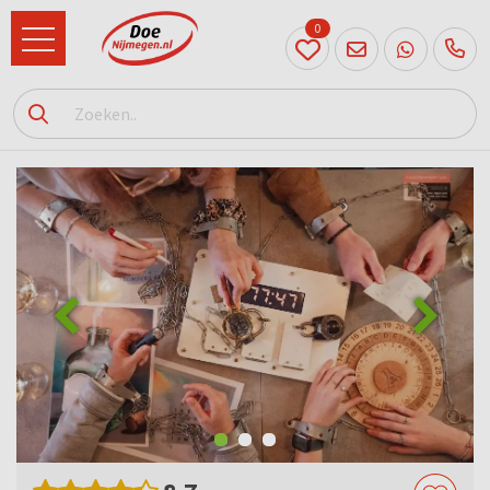
0
024
204
20 31