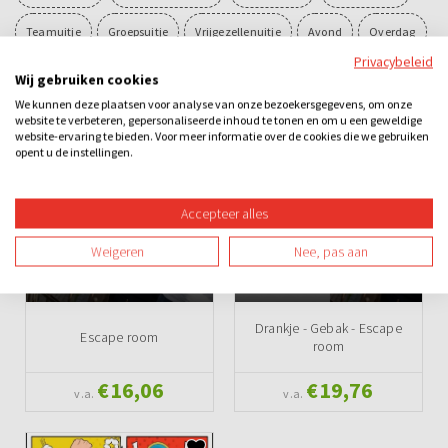
Teamuitje
Groepsuitje
Vrijgezellenuitje
Avond
Overdag
Privacybeleid
Binnen
Spel
Teambuilding
Wij gebruiken cookies
We kunnen deze plaatsen voor analyse van onze bezoekersgegevens, om onze
website te verbeteren, gepersonaliseerde inhoud te tonen en om u een geweldige
Ook leuk
website-ervaring te bieden. Voor meer informatie over de cookies die we gebruiken
opent u de instellingen.
Accepteer alles
Weigeren
Nee, pas aan
Drankje - Gebak - Escape
Escape room
room
€16,06
€19,76
v.a.
v.a.