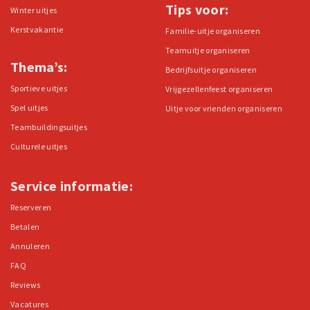
Tips voor:
Winter uitjes
Kerstvakantie
Familie-uitje organiseren
Teamuitje organiseren
Thema’s:
Bedrijfsuitje organiseren
Sportieve uitjes
Vrijgezellenfeest organiseren
Spel uitjes
Uitje voor vrienden organiseren
Teambuildingsuitjes
Culturele uitjes
Service informatie:
Reserveren
Betalen
Annuleren
FAQ
Reviews
Vacatures