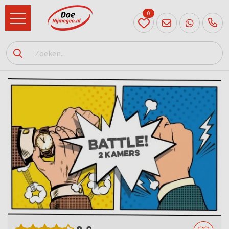
0
024
204
20 31