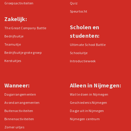
Groepsactiviteiten
Quiz
Speurtocht
Zakelijk:
Scholen en
The Great Company Battle
studenten:
Bedrijfsuitje
Teamuitje
Ultimate School Battle
Bedrijfsuitje grote groep
Schooluitje
Kerstuitjes
Introductieweek
Wanneer:
Alleen in Nijmegen:
Dagarrangementen
Wat te doen in Nijmegen
Avondarrangementen
Geschiedenis Nijmegen
Buitenactiviteiten
Dagje uit in Nijmegen
Binnenactiviteiten
Nijmegen centrum
Zomer uitjes