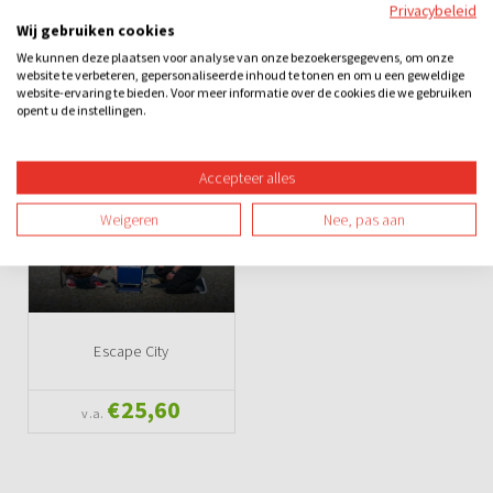
Privacybeleid
Wij gebruiken cookies
We kunnen deze plaatsen voor analyse van onze bezoekersgegevens, om onze
Drankje - Gebak - Escape
Escape room
website te verbeteren, gepersonaliseerde inhoud te tonen en om u een geweldige
room
website-ervaring te bieden. Voor meer informatie over de cookies die we gebruiken
opent u de instellingen.
€16,06
€19,76
v.a.
v.a.
Accepteer alles
Weigeren
Nee, pas aan
Escape City
€25,60
v.a.