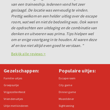
van een traineeship. Iedereen vond het zeer
geslaagd. De locatie was eenvoudig te vinden.
Prettig welkom en een helder uitleg over de escape
room, wat wel en niet de bedoeling was. Ook waren
de opdrachten een uitdaging en de combinatie van
denken en uitvoeren was prima. Tips hielpen wel
om er enige voortgang in te houden. Al waren deze
af en toe niet altijd even goed te verstaan. "
Bekijk alle reviews >
Gezelschappen:
Populaire uitjes:
Familie-uitjes
Escape room
Groepsuitje
City game
Vrijgezellenfeest
Dinner game
Vriendenuitjes
Moorddiner
Uitje met kinderen
Sightseeing