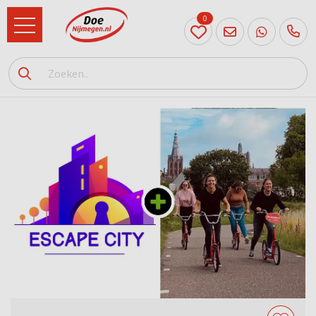
0
024
204
20 31