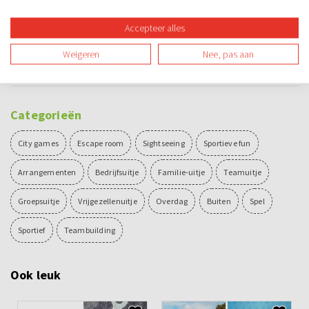
13.15 - 14.15 uur
Lunch
Accepteer alles
14.30 - 14.45 uur
Uitleg steppen
Weigeren
Nee, pas aan
14.45 - 16.30 uur
Steppen
Categorieën
City games
Escape room
Sightseeing
Sportieve fun
Arrangementen
Bedrijfsuitje
Familie-uitje
Teamuitje
Groepsuitje
Vrijgezellenuitje
Overdag
Buiten
Spel
Sportief
Teambuilding
Ook leuk