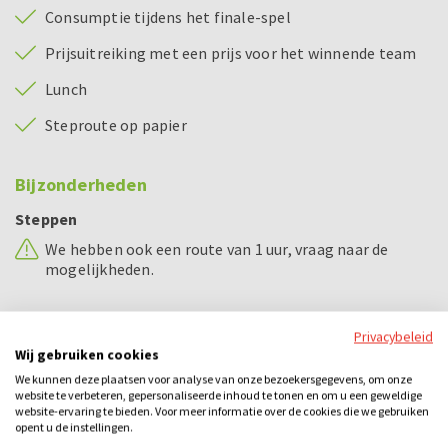
Consumptie tijdens het finale-spel
Prijsuitreiking met een prijs voor het winnende team
Lunch
Steproute op papier
Bijzonderheden
Steppen
We hebben ook een route van 1 uur, vraag naar de
mogelijkheden.
Voorbeeld dagindeling
Privacybeleid
Wij gebruiken cookies
10.00 - 10.15 uur
Uitleg Escape City
We kunnen deze plaatsen voor analyse van onze bezoekersgegevens, om onze
website te verbeteren, gepersonaliseerde inhoud te tonen en om u een geweldige
10.15 - 12.30 uur
Spel Escape City
website-ervaring te bieden. Voor meer informatie over de cookies die we gebruiken
opent u de instellingen.
12.30 - 13.00 uur
Prijsuitreiking incl. consumptie