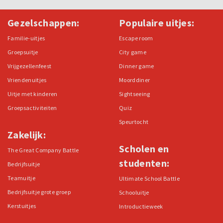
Gezelschappen:
Populaire uitjes:
Familie-uitjes
Escape room
Groepsuitje
City game
Vrijgezellenfeest
Dinner game
Vriendenuitjes
Moorddiner
Uitje met kinderen
Sightseeing
Groepsactiviteiten
Quiz
Speurtocht
Zakelijk:
Scholen en
The Great Company Battle
studenten:
Bedrijfsuitje
Teamuitje
Ultimate School Battle
Bedrijfsuitje grote groep
Schooluitje
Kerstuitjes
Introductieweek