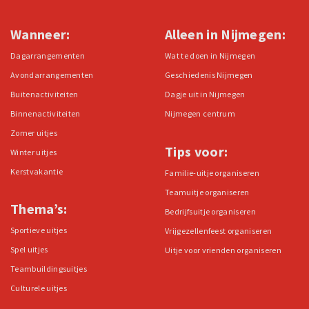
Wanneer:
Alleen in Nijmegen:
Dagarrangementen
Wat te doen in Nijmegen
Avondarrangementen
Geschiedenis Nijmegen
Buitenactiviteiten
Dagje uit in Nijmegen
Binnenactiviteiten
Nijmegen centrum
Zomer uitjes
Tips voor:
Winter uitjes
Kerstvakantie
Familie-uitje organiseren
Teamuitje organiseren
Thema’s:
Bedrijfsuitje organiseren
Sportieve uitjes
Vrijgezellenfeest organiseren
Spel uitjes
Uitje voor vrienden organiseren
Teambuildingsuitjes
Culturele uitjes