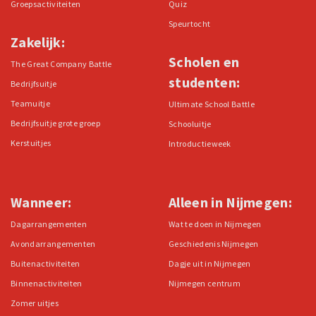
Groepsactiviteiten
Quiz
Speurtocht
Zakelijk:
Scholen en
The Great Company Battle
studenten:
Bedrijfsuitje
Teamuitje
Ultimate School Battle
Bedrijfsuitje grote groep
Schooluitje
Kerstuitjes
Introductieweek
Wanneer:
Alleen in Nijmegen:
Dagarrangementen
Wat te doen in Nijmegen
Avondarrangementen
Geschiedenis Nijmegen
Buitenactiviteiten
Dagje uit in Nijmegen
Binnenactiviteiten
Nijmegen centrum
Zomer uitjes