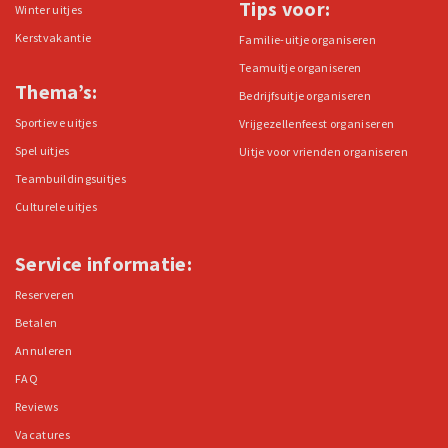
Tips voor:
Winter uitjes
Kerstvakantie
Familie-uitje organiseren
Teamuitje organiseren
Thema’s:
Bedrijfsuitje organiseren
Sportieve uitjes
Vrijgezellenfeest organiseren
Spel uitjes
Uitje voor vrienden organiseren
Teambuildingsuitjes
Culturele uitjes
Service informatie:
Reserveren
Betalen
Annuleren
FAQ
Reviews
Vacatures