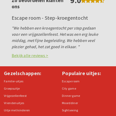
9.0
Zo beoordelen klanten
ons
Escape room - Step-kroegentocht
"We hebben een kroegentocht per step gedaan
voor een vrijgezellenfeest. Het was een erg leuke
middag, met fijne begeleiding. We hebben veel
plezier gehad, het zat goed in elkaar. "
Bekijk alle reviews >
Gezelschappen:
Populaire uitjes:
Familie-uitjes
Escape room
Groepsuitje
City game
Vrijgezellenfeest
Dinner game
Vriendenuitjes
Moorddiner
Uitje met kinderen
Sightseeing