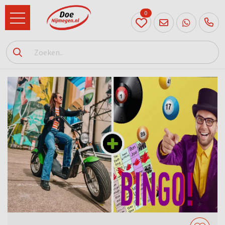
0
024
204
20 31