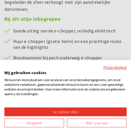
begeleider de sfeer verhoogt met zijn aanstekelijke
dansmoves.
Bij dit uitje inbegrepen
Goede uitleg van de e-chopper, volledig elektrisch
Huur e-chopper (gratis helm) en een prachtige route
van de highlights
Noodnummer bij pech onderweg e-chopper
Privacybeleid
Enthousiaste spelbegeleider
Wij gebruiken cookies
Bingokaarten
We kunnen deze plaatsen voor analyse van onze bezoekersgegevens, om onze
website te verbeteren, gepersonaliseerde inhoud te tonen en om u een geweldige
Prijs voor de winnaars
website-ervaring te bieden. Voor meer informatie over de cookies die we gebruiken
opent u de instellingen.
Bijzonderheden
Accepteer alles
E-chopper rijden:
Weigeren
Nee, pas aan
Om een e-chopper te besturen dien je in het bezit te