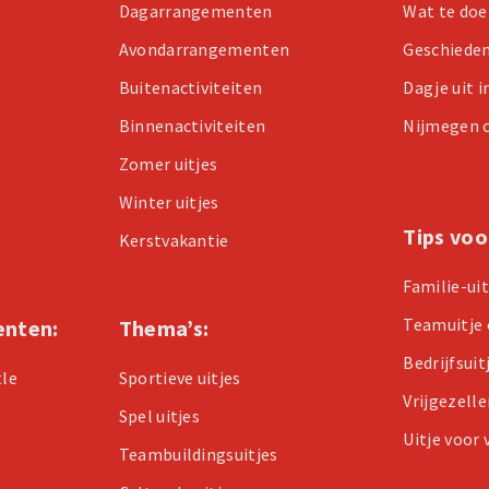
Dagarrangementen
Wat te doe
Avondarrangementen
Geschiede
Buitenactiviteiten
Dagje uit 
Binnenactiviteiten
Nijmegen 
Zomer uitjes
Winter uitjes
Tips voo
Kerstvakantie
Familie-ui
Teamuitje 
enten:
Thema’s:
Bedrijfsuit
tle
Sportieve uitjes
Vrijgezell
Spel uitjes
Uitje voor
Teambuildingsuitjes