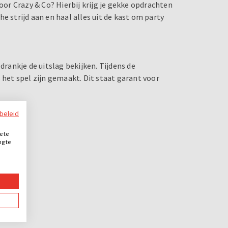
voor Crazy & Co? Hierbij krijg je gekke opdrachten
e strijd aan en haal alles uit de kast om party
drankje de uitslag bekijken. Tijdens de
ns het spel zijn gemaakt. Dit staat garant voor
ybeleid
e te
ng te
.