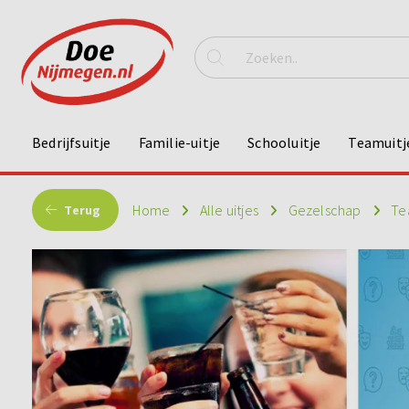
Bedrijfsuitje
Familie-uitje
Schooluitje
Teamuitj
Home
Alle uitjes
Gezelschap
Te
Terug