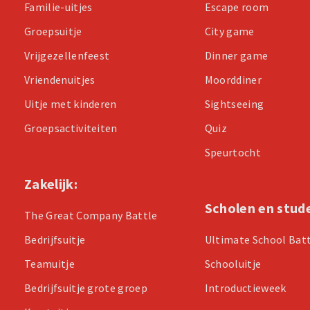
Familie-uitjes
Escape room
Groepsuitje
City game
Vrijgezellenfeest
Dinner game
Vriendenuitjes
Moorddiner
Uitje met kinderen
Sightseeing
Groepsactiviteiten
Quiz
Speurtocht
Zakelijk:
Scholen en stud
The Great Company Battle
Bedrijfsuitje
Ultimate School Bat
Teamuitje
Schooluitje
Bedrijfsuitje grote groep
Introductieweek