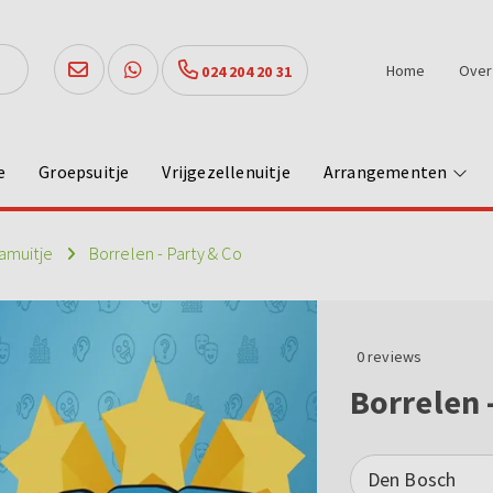
Home
Over
024 204 20 31
e
Groepsuitje
Vrijgezellenuitje
Arrangementen
amuitje
Borrelen - Party & Co
0
reviews
Borrelen 
Den Bosch