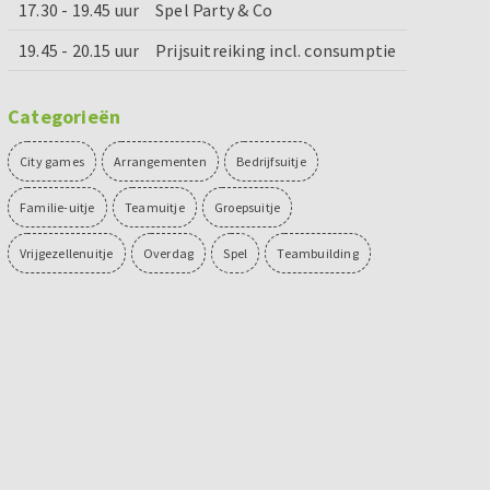
17.30 - 19.45 uur
Spel Party & Co
19.45 - 20.15 uur
Prijsuitreiking incl. consumptie
Categorieën
City games
Arrangementen
Bedrijfsuitje
Familie-uitje
Teamuitje
Groepsuitje
Vrijgezellenuitje
Overdag
Spel
Teambuilding