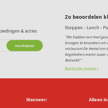
Zo beoordelen k
Steppen - Lunch - P
biedingen & acties
"We hadden een heel gezel
kroegen te bezoeken om da
restaurant De Hemel om te
begeleiders waren super a
Bedankt!"
Bekijk alle reviews >
Wanneer:
Alleen i