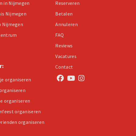
n in Nijmegen
Reserveren
nis Nijmegen
Betalen
in Nijmegen
Annuleren
centrum
FAQ
Reviews
Vacatures
r:
Contact
tje organiseren
organiseren
je organiseren
enfeest organiseren
 vrienden organiseren