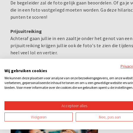
De begeleider zal de foto gelijk gaan beoordelen. Of ga je 
die in een foto vastgelegd moeten worden. Ga deze hilarisch
punten te scoren!
Prijsuitreiking
Achteraf gaan jullie in een zaaltje onder het genot van een 
prijsuitreiking krijgen jullie ook de foto's te zien die tijde
heel veel lol en vertier.
Privac
Wij gebruiken cookies
We kunnen deze plaatsen voor analyse van onze bezoekersgegevens, om onze websit
verbeteren, gepersonaliseerde inhoud te tonen en om u een geweldige website-ervari
bieden. Voor meer informatie over de cookies die we gebruiken opent u de instellingen
Accepteer alles
Ook leuk
Weigeren
Nee, pas aan