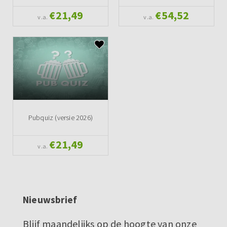
€21,49
€54,52
v.a.
v.a.
Pubquiz (versie 2026)
€21,49
v.a.
Nieuwsbrief
Blijf maandelijks op de hoogte van onze