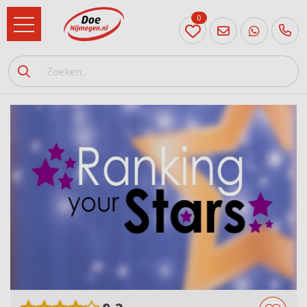
0
024
204
20 31