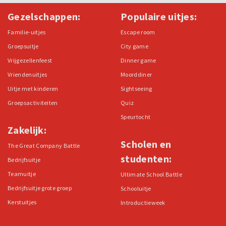
Gezelschappen:
Populaire uitjes:
Familie-uitjes
Escape room
Groepsuitje
City game
Vrijgezellenfeest
Dinner game
Vriendenuitjes
Moorddiner
Uitje met kinderen
Sightseeing
Groepsactiviteiten
Quiz
Speurtocht
Zakelijk:
Scholen en
The Great Company Battle
studenten:
Bedrijfsuitje
Teamuitje
Ultimate School Battle
Bedrijfsuitje grote groep
Schooluitje
Kerstuitjes
Introductieweek