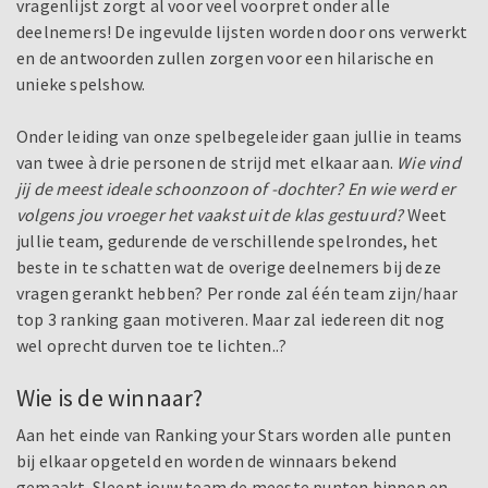
vragenlijst zorgt al voor veel voorpret onder alle
deelnemers! De ingevulde lijsten worden door ons verwerkt
en de antwoorden zullen zorgen voor een hilarische en
unieke spelshow.
Onder leiding van onze spelbegeleider gaan jullie in teams
van twee à drie personen de strijd met elkaar aan.
Wie vind
jij de meest ideale schoonzoon of -dochter? En wie werd er
volgens jou vroeger het vaakst uit de klas gestuurd?
Weet
jullie team, gedurende de verschillende spelrondes, het
beste in te schatten wat de overige deelnemers bij deze
vragen gerankt hebben? Per ronde zal één team zijn/haar
top 3 ranking gaan motiveren. Maar zal iedereen dit nog
wel oprecht durven toe te lichten..?
Wie is de winnaar?
Aan het einde van Ranking your Stars worden alle punten
bij elkaar opgeteld en worden de winnaars bekend
gemaakt. Sleept jouw team de meeste punten binnen en