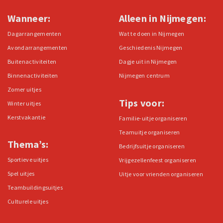
Wanneer:
Alleen in Nijmegen:
Dagarrangementen
Wat te doen in Nijmegen
Avondarrangementen
Geschiedenis Nijmegen
Buitenactiviteiten
Dagje uit in Nijmegen
Binnenactiviteiten
Nijmegen centrum
Zomer uitjes
Tips voor:
Winter uitjes
Kerstvakantie
Familie-uitje organiseren
Teamuitje organiseren
Thema’s:
Bedrijfsuitje organiseren
Sportieve uitjes
Vrijgezellenfeest organiseren
Spel uitjes
Uitje voor vrienden organiseren
Teambuildingsuitjes
Culturele uitjes