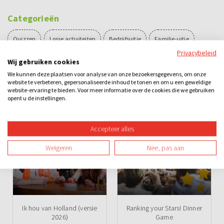
Categorieën
Quizzen
Losse activiteiten
Bedrijfsuitje
Familie-uitje
Privacybeleid
Teamuitje
Groepsuitje
Vrijgezellenuitje
Avond
Overdag
Wij gebruiken cookies
We kunnen deze plaatsen voor analyse van onze bezoekersgegevens, om onze
Binnen
Spel
Teambuilding
website te verbeteren, gepersonaliseerde inhoud te tonen en om u een geweldige
website-ervaring te bieden. Voor meer informatie over de cookies die we gebruiken
opent u de instellingen.
Ook leuk
Accepteer alles
Weigeren
Nee, pas aan
Ik hou van Holland (versie
Ranking your Stars! Dinner
2026)
Game