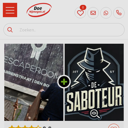
0
024
204
20 31