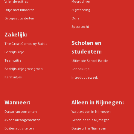
Vriendenuitjes
Moorddiner
Uitje met kinderen
Sightseeing
Groepsactiviteiten
Quiz
Speurtocht
Zakelijk:
Scholen en
The Great Company Battle
studenten:
Bedrijfsuitje
Teamuitje
Ultimate School Battle
Bedrijfsuitje grote groep
Schooluitje
Kerstuitjes
Introductieweek
Wanneer:
Alleen in Nijmegen:
Dagarrangementen
Wat te doen in Nijmegen
Avondarrangementen
Geschiedenis Nijmegen
Buitenactiviteiten
Dagje uit in Nijmegen