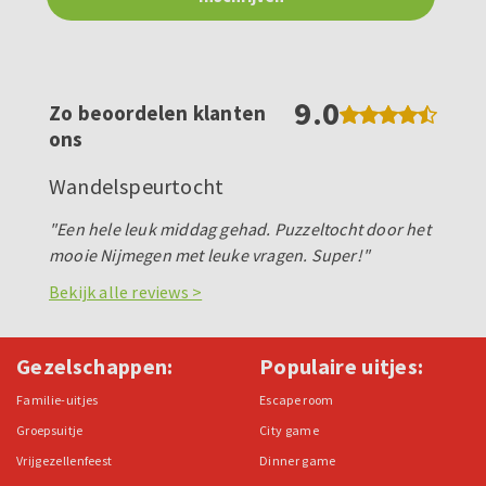
9.0
Zo beoordelen klanten
ons
Wandelspeurtocht
"Een hele leuk middag gehad. Puzzeltocht door het
mooie Nijmegen met leuke vragen. Super!"
Bekijk alle reviews >
Gezelschappen:
Populaire uitjes:
Familie-uitjes
Escape room
Groepsuitje
City game
Vrijgezellenfeest
Dinner game