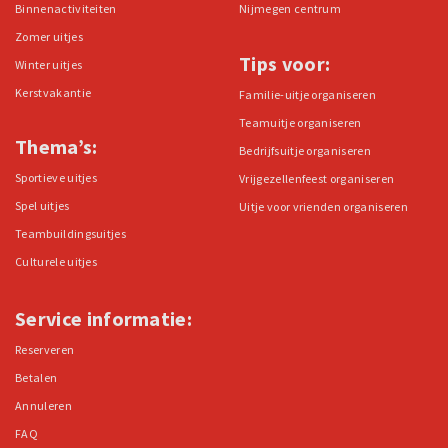
Binnenactiviteiten
Nijmegen centrum
Zomer uitjes
Tips voor:
Winter uitjes
Kerstvakantie
Familie-uitje organiseren
Teamuitje organiseren
Thema’s:
Bedrijfsuitje organiseren
Sportieve uitjes
Vrijgezellenfeest organiseren
Spel uitjes
Uitje voor vrienden organiseren
Teambuildingsuitjes
Culturele uitjes
Service informatie:
Reserveren
Betalen
Annuleren
FAQ