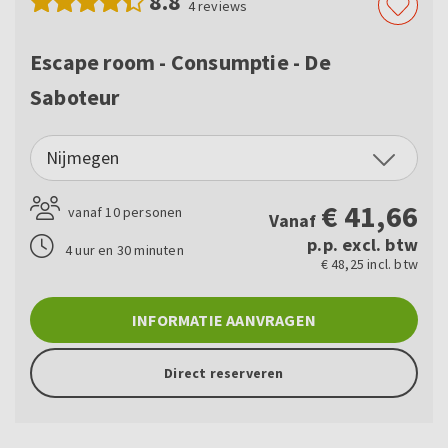
8.8
4
reviews
Escape room - Consumptie - De
Saboteur
Nijmegen
€
41,66
vanaf 10 personen
Vanaf
p.p. excl. btw
4 uur en 30 minuten
€ 48,25 incl. btw
INFORMATIE AANVRAGEN
Direct reserveren