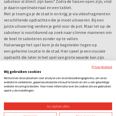
saboteur al direct zijn kans? Zodra de tassen open zijn, vind
je daarin spelmateriaal en een tablet.
Met je team ga je de stad in en krijg je via videofragmenten
verschillende opdrachten die je moet uitvoeren. Bij een
juiste uitvoering verdien je geld voor de pot. Maar let op: de
saboteur is voortdurend op zoek naar slimme manieren om
de boel te saboteren zonder op te vallen.
Halverwege het spel kom je de begeleider tegen op
een geheime locatie in de stad. Hier speel je een cruciale
opdracht die later in het spel van grote waarde kan zijn.
Dan volgt er een opdracht die grote chaos veroorzaakt: je
Privacybeleid
groep wordt opgesplitst en onder grote tijdsdruk moet jij
Wij gebruiken cookies
het juiste antwoord geven, terwijl je in je achterhoofd weet
We kunnen deze plaatsen voor analyse van onze bezoekersgegevens, om onze
dat iemand de boel probeert te saboteren. Vertrouw je je
website te verbeteren, gepersonaliseerde inhoud te tonen en om u een geweldige
website-ervaring te bieden. Voor meer informatie over de cookies die we gebruiken
teamgenoten of zet je alles op scherp?
opent u de instellingen.
Aan het einde van het spel vul je een vragenlijst in om te
bepalen wie de saboteur is. Heeft het team goed opgelet
Accepteer alles
en wordt de saboteur ontmaskerd... of weet hij zich tot het
laatst toe verborgen te houden?