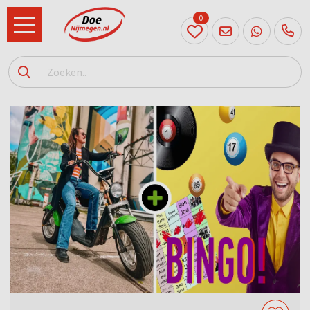
0
024
204
20 31