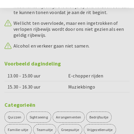
zijn van een geldig bromfietsrijbewijs of geldig
Nederlands rijbewijs. Dit dien je op ons verzoek ook aan
te kunnen tonen voordat je aan de rit begint.
Wellicht ten overvloede, maar een ingetrokken of
verlopen rijbewijs wordt door ons niet gezien als een
geldig rijbewijs.
Alcohol en verkeer gaan niet samen.
Voorbeeld dagindeling
13.00 - 15.00 uur
E-chopper rijden
15.30 - 16.30 uur
Muziekbingo
Categorieën
Quizzen
Sightseeing
Arrangementen
Bedrijfsuitje
Familie-uitje
Teamuitje
Groepsuitje
Vrijgezellenuitje