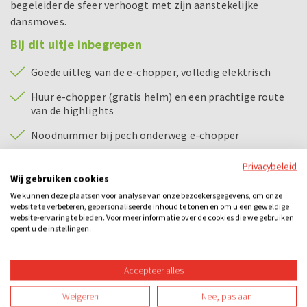
begeleider de sfeer verhoogt met zijn aanstekelijke
dansmoves.
Bij dit uitje inbegrepen
Goede uitleg van de e-chopper, volledig elektrisch
Huur e-chopper (gratis helm) en een prachtige route
van de highlights
Noodnummer bij pech onderweg e-chopper
Enthousiaste spelbegeleider
Privacybeleid
Wij gebruiken cookies
Bingokaarten
We kunnen deze plaatsen voor analyse van onze bezoekersgegevens, om onze
website te verbeteren, gepersonaliseerde inhoud te tonen en om u een geweldige
Prijs voor de winnaars
website-ervaring te bieden. Voor meer informatie over de cookies die we gebruiken
opent u de instellingen.
Bijzonderheden
Accepteer alles
E-chopper rijden:
Om een e-chopper te besturen dien je in het bezit te
Weigeren
Nee, pas aan