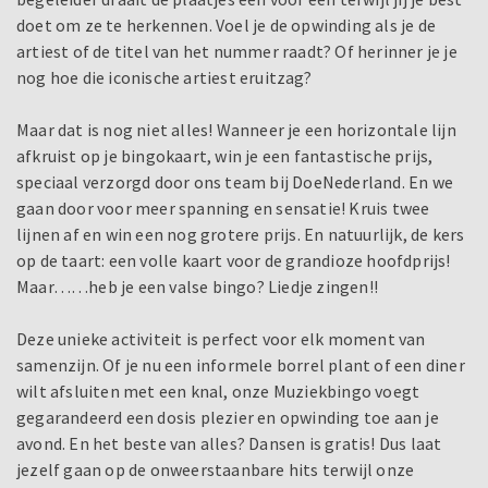
doet om ze te herkennen. Voel je de opwinding als je de
artiest of de titel van het nummer raadt? Of herinner je je
nog hoe die iconische artiest eruitzag?
Maar dat is nog niet alles! Wanneer je een horizontale lijn
afkruist op je bingokaart, win je een fantastische prijs,
speciaal verzorgd door ons team bij DoeNederland. En we
gaan door voor meer spanning en sensatie! Kruis twee
lijnen af en win een nog grotere prijs. En natuurlijk, de kers
op de taart: een volle kaart voor de grandioze hoofdprijs!
Maar……heb je een valse bingo? Liedje zingen!!
Deze unieke activiteit is perfect voor elk moment van
samenzijn. Of je nu een informele borrel plant of een diner
wilt afsluiten met een knal, onze Muziekbingo voegt
gegarandeerd een dosis plezier en opwinding toe aan je
avond. En het beste van alles? Dansen is gratis! Dus laat
jezelf gaan op de onweerstaanbare hits terwijl onze