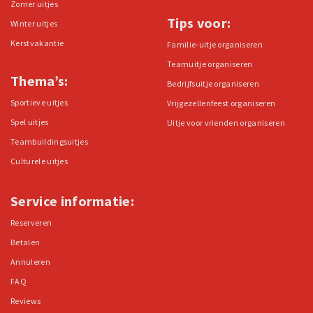
Zomer uitjes
Tips voor:
Winter uitjes
Kerstvakantie
Familie-uitje organiseren
Teamuitje organiseren
Thema’s:
Bedrijfsuitje organiseren
Sportieve uitjes
Vrijgezellenfeest organiseren
Spel uitjes
Uitje voor vrienden organiseren
Teambuildingsuitjes
Culturele uitjes
Service informatie:
Reserveren
Betalen
Annuleren
FAQ
Reviews