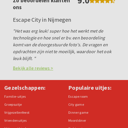
9.0
Zo beoordelen klanten
ons
Escape City in Nijmegen
"Het was erg leuk! super hoe het werkt met de
technologie en hoe snel er bv. een beoordeling
komt van de doorgestuurde foto's. De vragen en
opdrachten zijn niet te moeilijk, waardoor het ook
leuk blijft. "
Bekijk alle reviews >
Gezelschappen:
Populaire uitjes:
Familie-uitjes
Escape room
Groepsuitje
City game
Vrijgezellenfeest
Dinner game
Vriendenuitjes
Moorddiner