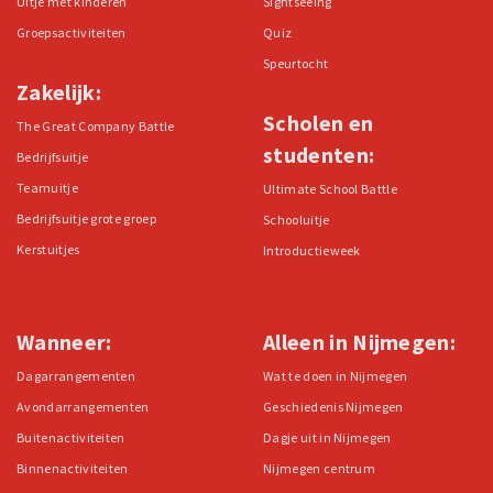
Uitje met kinderen
Sightseeing
Groepsactiviteiten
Quiz
Speurtocht
Zakelijk:
Scholen en
The Great Company Battle
studenten:
Bedrijfsuitje
Teamuitje
Ultimate School Battle
Bedrijfsuitje grote groep
Schooluitje
Kerstuitjes
Introductieweek
Wanneer:
Alleen in Nijmegen:
Dagarrangementen
Wat te doen in Nijmegen
Avondarrangementen
Geschiedenis Nijmegen
Buitenactiviteiten
Dagje uit in Nijmegen
Binnenactiviteiten
Nijmegen centrum