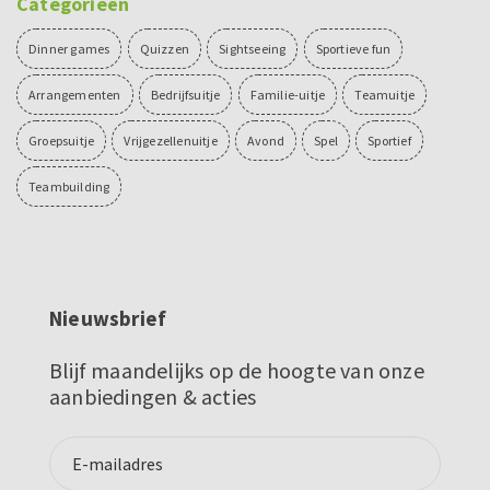
Categorieën
Dinner games
Quizzen
Sightseeing
Sportieve fun
Arrangementen
Bedrijfsuitje
Familie-uitje
Teamuitje
Groepsuitje
Vrijgezellenuitje
Avond
Spel
Sportief
Teambuilding
Nieuwsbrief
Blijf maandelijks op de hoogte van onze
aanbiedingen & acties