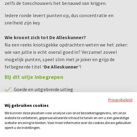
zelfs de toeschouwers het benauwd van krijgen.
Iedere ronde levert punten op, dus concentratie en
snelheid zijn key.
Wie kroont zich tot De Alleskunner?
Na een reeks knotsgekke opdrachten weten we het zeker:
wie van jullie is echt overal goed in? Verzamel zoveel
mogelijk punten, speel slim met je joker en grijp de
felbegeerde titel
‘De Alleskunner’
!
Bij dit uitje inbegrepen
Goede en uitgebreide uitleg
Privacybeleid
Routekaart met vragen en opdrachten
Wij gebruiken cookies
Prijsuitreiking voor het beste team
We kunnen deze plaatsen voor analyse van onze bezoekersgegevens, om onze
website te verbeteren, gepersonaliseerde inhoud te tonen en om u een geweldige
Driegangendiner
website-ervaring te bieden. Voor meer informatie over de cookies die we gebruiken
opent u de instellingen.
Alle benodigdheden voor De Alleskunner