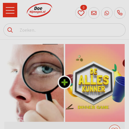
0
024
204
20 31