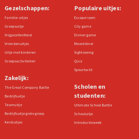
Gezelschappen:
Populaire uitjes:
Familie-uitjes
Escape room
Groepsuitje
City game
Vrijgezellenfeest
Dinner game
Vriendenuitjes
Moorddiner
Uitje met kinderen
Sightseeing
Groepsactiviteiten
Quiz
Speurtocht
Zakelijk:
Scholen en
The Great Company Battle
studenten:
Bedrijfsuitje
Teamuitje
Ultimate School Battle
Bedrijfsuitje grote groep
Schooluitje
Kerstuitjes
Introductieweek