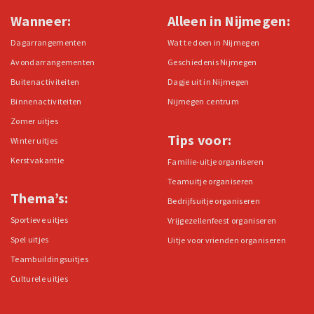
Wanneer:
Alleen in Nijmegen:
Dagarrangementen
Wat te doen in Nijmegen
Avondarrangementen
Geschiedenis Nijmegen
Buitenactiviteiten
Dagje uit in Nijmegen
Binnenactiviteiten
Nijmegen centrum
Zomer uitjes
Tips voor:
Winter uitjes
Kerstvakantie
Familie-uitje organiseren
Teamuitje organiseren
Thema’s:
Bedrijfsuitje organiseren
Sportieve uitjes
Vrijgezellenfeest organiseren
Spel uitjes
Uitje voor vrienden organiseren
Teambuildingsuitjes
Culturele uitjes