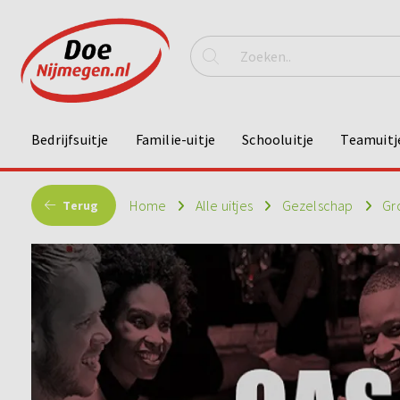
Bedrijfsuitje
Familie-uitje
Schooluitje
Teamuitj
Home
Alle uitjes
Gezelschap
Gr
Terug