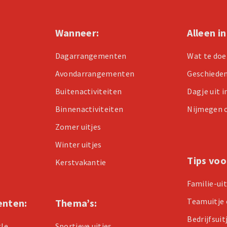
Wanneer:
Alleen i
Dagarrangementen
Wat te doe
Avondarrangementen
Geschiede
Buitenactiviteiten
Dagje uit 
Binnenactiviteiten
Nijmegen 
Zomer uitjes
Winter uitjes
Tips voo
Kerstvakantie
Familie-ui
Teamuitje 
enten:
Thema’s:
Bedrijfsuit
tle
Sportieve uitjes