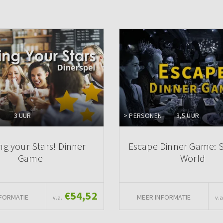
3 UUR
> PERSONEN
3,5 UUR
ng your Stars! Dinner
Escape Dinner Game: 
Game
World
€54,52
FORMATIE
MEER INFORMATIE
v.a.
v.a