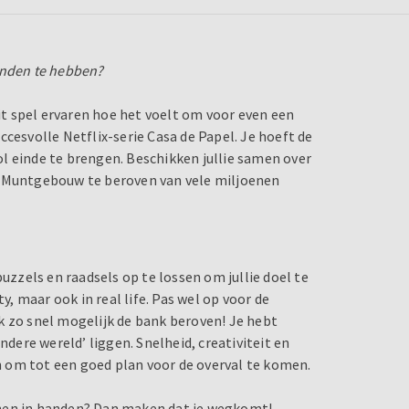
anden te hebben?
dit spel ervaren hoe het voelt om voor even een
cesvolle Netflix-serie Casa de Papel. Je hoeft de
l einde te brengen. Beschikken jullie samen over
e Muntgebouw te beroven van vele miljoenen
puzzels en raadsels op te lossen om jullie doel te
y, maar ook in real life. Pas wel op voor de
k zo snel mogelijk de bank beroven! Je hebt
ndere wereld’ liggen. Snelheid, creativiteit en
 om tot een goed plan voor de overval te komen.
joenen in handen? Dan maken dat je wegkomt!