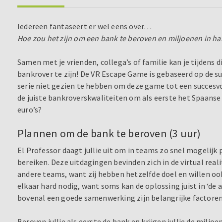
Iedereen fantaseert er wel eens over…
Hoe zou het zijn om een bank te beroven en miljoenen in h
Samen met je vrienden, collega’s of familie kan je tijdens 
bankrover te zijn! De VR Escape Game is gebaseerd op de suc
serie niet gezien te hebben om deze game tot een succesvo
de juiste bankroverskwaliteiten om als eerste het Spaans
euro’s?
Plannen om de bank te beroven (3 uur)
El Professor daagt jullie uit om in teams zo snel mogelijk 
bereiken. Deze uitdagingen bevinden zich in de virtual realit
andere teams, want zij hebben hetzelfde doel en willen oo
elkaar hard nodig, want soms kan de oplossing juist in ‘de a
bovenal een goede samenwerking zijn belangrijke factoren
Beroven jullie als eerste de bank en krijgen jullie de mil