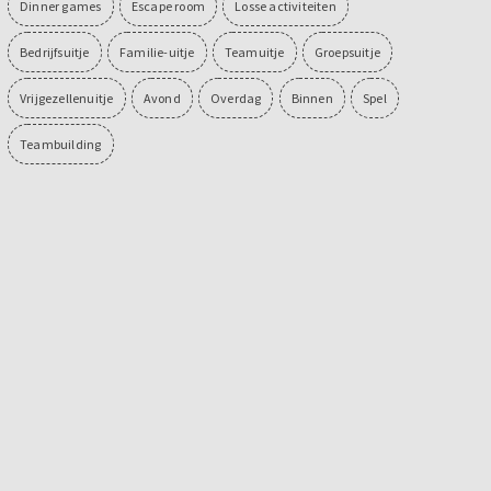
Dinner games
Escape room
Losse activiteiten
Bedrijfsuitje
Familie-uitje
Teamuitje
Groepsuitje
Vrijgezellenuitje
Avond
Overdag
Binnen
Spel
Teambuilding