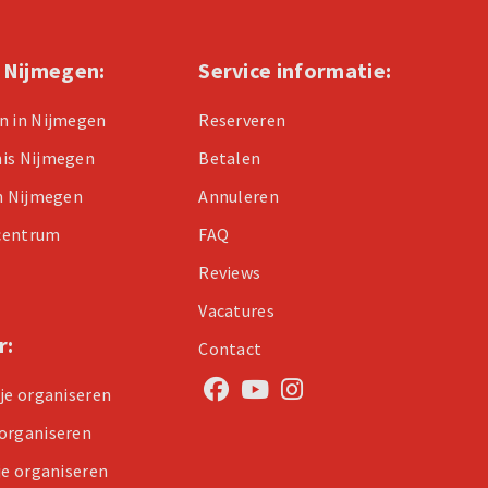
n Nijmegen:
Service informatie:
n in Nijmegen
Reserveren
nis Nijmegen
Betalen
in Nijmegen
Annuleren
centrum
FAQ
Reviews
Vacatures
r:
Contact
tje organiseren
organiseren
je organiseren