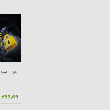
Save The
€53,69
.