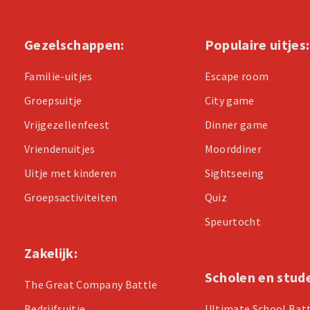
Gezelschappen:
Populaire uitjes:
Familie-uitjes
Escape room
Groepsuitje
City game
Vrijgezellenfeest
Dinner game
Vriendenuitjes
Moorddiner
Uitje met kinderen
Sightseeing
Groepsactiviteiten
Quiz
Speurtocht
Zakelijk:
Scholen en stud
The Great Company Battle
Bedrijfsuitje
Ultimate School Bat