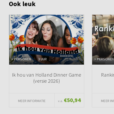
Ook leuk
> PERSONEN
3 UUR
> PERSONEN
Ik hou van Holland Dinner Game
Ranki
(versie 2026)
€50,94
MEER INFORMATIE
MEER IN
v.a.