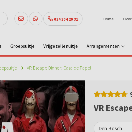
Home
Over
024 204 20 31
e
Groepsuitje
Vrijgezellenuitje
Arrangementen
oepsuitje
VR Escape Dinner: Casa de Papel
VR Escape
Den Bosch