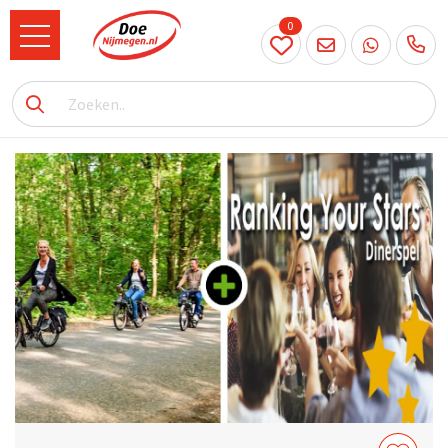
0
024
204
20 31