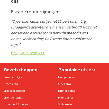
ons
Escape room Nijmegen
"2 jaarlijks familie uitje met 15 personen. Erg
uitdagende activiteit die mensen verbindt! Nog niet
eerder een escape room bezocht maar dit was
boven verwachting! De Escape Rooms zelf waren
top! "
Bekijk alle reviews >
Gezelschappen:
Populaire uitjes:
Familie-uitjes
Escape room
Groepsuitje
City game
Vrijgezellenfeest
Dinner game
Vriendenuitjes
Moorddiner
Uitje met kinderen
Sightseeing