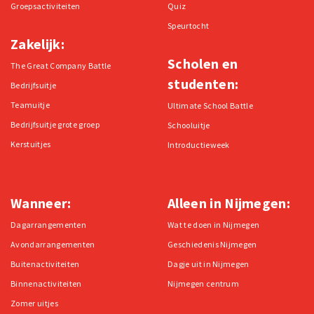
Groepsactiviteiten
Quiz
Speurtocht
Zakelijk:
Scholen en
The Great Company Battle
studenten:
Bedrijfsuitje
Teamuitje
Ultimate School Battle
Bedrijfsuitje grote groep
Schooluitje
Kerstuitjes
Introductieweek
Wanneer:
Alleen in Nijmegen:
Dagarrangementen
Wat te doen in Nijmegen
Avondarrangementen
Geschiedenis Nijmegen
Buitenactiviteiten
Dagje uit in Nijmegen
Binnenactiviteiten
Nijmegen centrum
Zomer uitjes