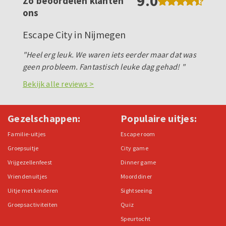
9.0
Zo beoordelen klanten
ons
Escape City in Nijmegen
"Heel erg leuk. We waren iets eerder maar dat was
geen probleem. Fantastisch leuke dag gehad! "
Bekijk alle reviews >
Gezelschappen:
Populaire uitjes:
Familie-uitjes
Escape room
Groepsuitje
City game
Vrijgezellenfeest
Dinner game
Vriendenuitjes
Moorddiner
Uitje met kinderen
Sightseeing
Groepsactiviteiten
Quiz
Speurtocht