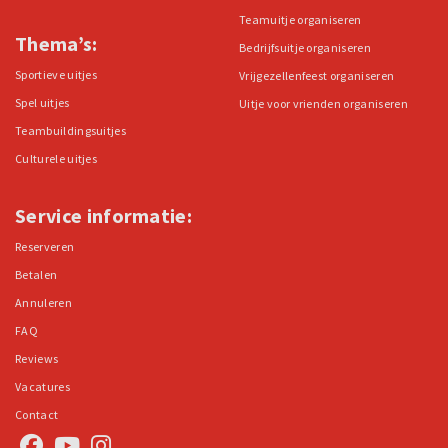
Teamuitje organiseren
Thema’s:
Bedrijfsuitje organiseren
Sportieve uitjes
Vrijgezellenfeest organiseren
Spel uitjes
Uitje voor vrienden organiseren
Teambuildingsuitjes
Culturele uitjes
Service informatie:
Reserveren
Betalen
Annuleren
FAQ
Reviews
Vacatures
Contact