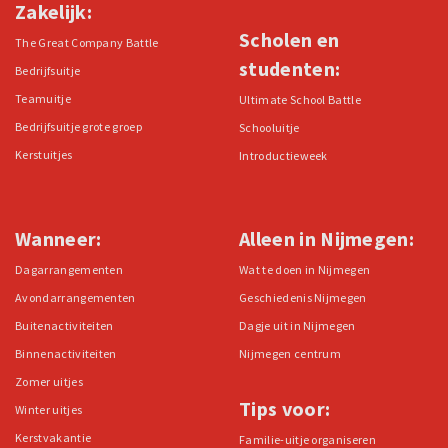
Zakelijk:
Scholen en
The Great Company Battle
studenten:
Bedrijfsuitje
Teamuitje
Ultimate School Battle
Bedrijfsuitje grote groep
Schooluitje
Kerstuitjes
Introductieweek
Wanneer:
Alleen in Nijmegen:
Dagarrangementen
Wat te doen in Nijmegen
Avondarrangementen
Geschiedenis Nijmegen
Buitenactiviteiten
Dagje uit in Nijmegen
Binnenactiviteiten
Nijmegen centrum
Zomer uitjes
Tips voor:
Winter uitjes
Kerstvakantie
Familie-uitje organiseren