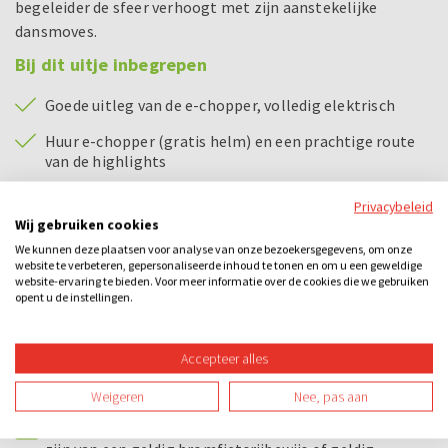
begeleider de sfeer verhoogt met zijn aanstekelijke
dansmoves.
Bij dit uitje inbegrepen
Goede uitleg van de e-chopper, volledig elektrisch
Huur e-chopper (gratis helm) en een prachtige route
van de highlights
Noodnummer bij pech onderweg e-chopper
Privacybeleid
Wij gebruiken cookies
Enthousiaste spelbegeleider
We kunnen deze plaatsen voor analyse van onze bezoekersgegevens, om onze
website te verbeteren, gepersonaliseerde inhoud te tonen en om u een geweldige
Bingokaarten
website-ervaring te bieden. Voor meer informatie over de cookies die we gebruiken
opent u de instellingen.
Prijs voor de winnaars
Accepteer alles
Bijzonderheden
Weigeren
Nee, pas aan
E-chopper rijden:
Om een e-chopper te besturen dien je in het bezit te