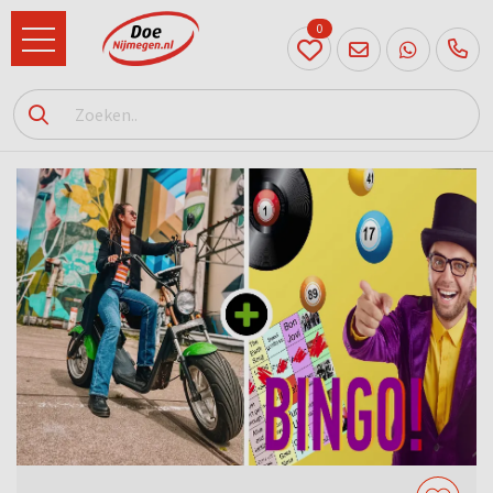
0
024
204
20 31