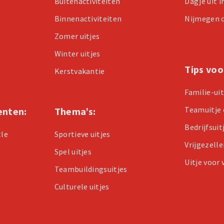
Buitenactiviteiten
Dagje uit 
Binnenactiviteiten
Nijmegen 
Zomer uitjes
Winter uitjes
Tips voo
Kerstvakantie
Familie-ui
Teamuitje 
enten:
Thema’s:
Bedrijfsuit
tle
Sportieve uitjes
Vrijgezell
Spel uitjes
Uitje voor
Teambuildingsuitjes
Culturele uitjes