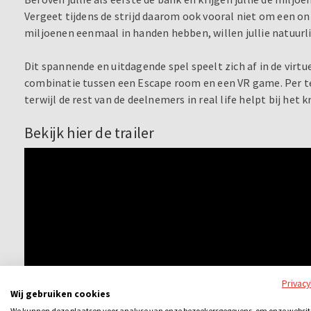
Vergeet tijdens de strijd daarom ook vooral niet om een on
miljoenen eenmaal in handen hebben, willen jullie natuurl
Dit spannende en uitdagende spel speelt zich af in de virtu
combinatie tussen een Escape room en een VR game. Per te
terwijl de rest van de deelnemers in real life helpt bij het 
Bekijk hier de trailer
Privac
Wij gebruiken cookies
We kunnen deze plaatsen voor analyse van onze bezoekersgegevens, om onze websit