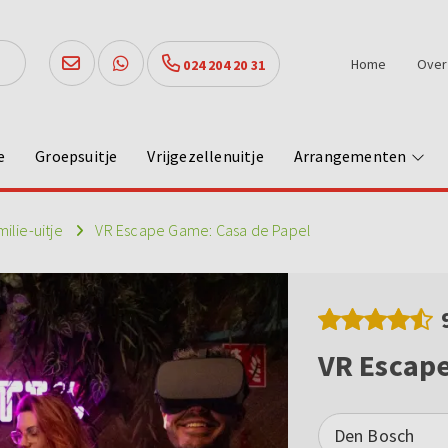
Home
Over
024 204 20 31
e
Groepsuitje
Vrijgezellenuitje
Arrangementen
milie-uitje
VR Escape Game: Casa de Papel
VR Escape
Den Bosch