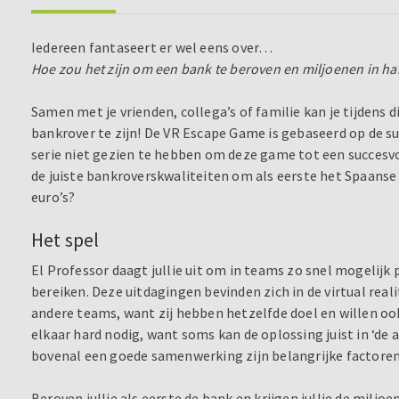
Iedereen fantaseert er wel eens over…
Hoe zou het zijn om een bank te beroven en miljoenen in h
Samen met je vrienden, collega’s of familie kan je tijdens 
bankrover te zijn! De VR Escape Game is gebaseerd op de suc
serie niet gezien te hebben om deze game tot een succesvo
de juiste bankroverskwaliteiten om als eerste het Spaans
euro’s?
Het spel
El Professor daagt jullie uit om in teams zo snel mogelijk 
bereiken. Deze uitdagingen bevinden zich in de virtual realit
andere teams, want zij hebben hetzelfde doel en willen oo
elkaar hard nodig, want soms kan de oplossing juist in ‘de a
bovenal een goede samenwerking zijn belangrijke factoren
Beroven jullie als eerste de bank en krijgen jullie de mil