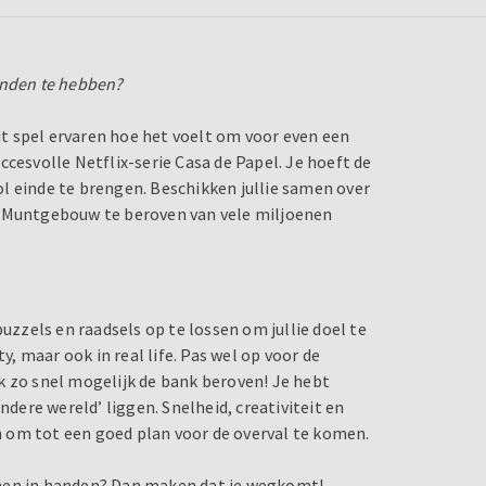
anden te hebben?
dit spel ervaren hoe het voelt om voor even een
cesvolle Netflix-serie Casa de Papel. Je hoeft de
l einde te brengen. Beschikken jullie samen over
e Muntgebouw te beroven van vele miljoenen
puzzels en raadsels op te lossen om jullie doel te
y, maar ook in real life. Pas wel op voor de
k zo snel mogelijk de bank beroven! Je hebt
ndere wereld’ liggen. Snelheid, creativiteit en
 om tot een goed plan voor de overval te komen.
joenen in handen? Dan maken dat je wegkomt!