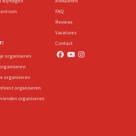
in Nijmegen
Annuleren
centrum
FAQ
Reviews
Vacatures
r:
Contact
tje organiseren
organiseren
je organiseren
enfeest organiseren
 vrienden organiseren