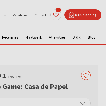
0
Mijn planning
 ons
Vacatures
Contact
Recensies
Maatwerk
Alle uitjes
WKR
Blog
9.1
4
reviews
 Game: Casa de Papel