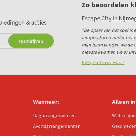
Zo beoordelen k
Escape City in Nijme
biedingen & acties
"De opzet van het spel is
temperaturen onder het v
mijn team vonden we de op
meeste kwamen we er uitein
Bekijk alle reviews >
Wanneer:
Alleen i
Dagarrangementen
Wat te doe
Avondarrangementen
Geschiede