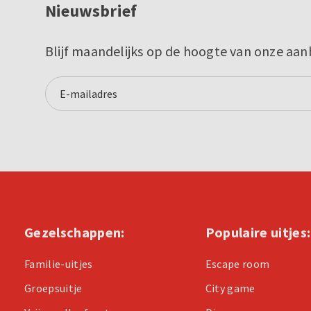
Nieuwsbrief
Blijf maandelijks op de hoogte van onze aan
Gezelschappen:
Populaire uitjes:
Familie-uitjes
Escape room
Groepsuitje
City game