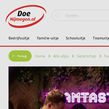
Bedrijfsuitje
Familie-uitje
Schooluitje
Teamuitj
Home
Alle uitjes
Gezelschap
Fa
Terug