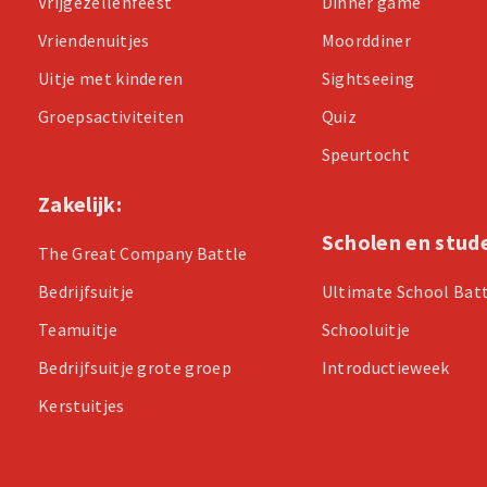
Vrijgezellenfeest
Dinner game
Vriendenuitjes
Moorddiner
Uitje met kinderen
Sightseeing
Groepsactiviteiten
Quiz
Speurtocht
Zakelijk:
Scholen en stud
The Great Company Battle
Bedrijfsuitje
Ultimate School Bat
Teamuitje
Schooluitje
Bedrijfsuitje grote groep
Introductieweek
Kerstuitjes