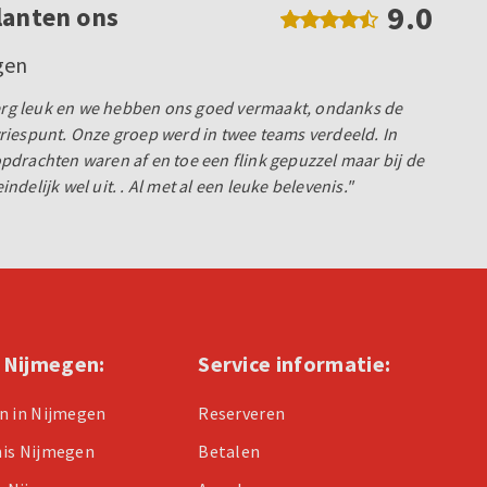
9.0
lanten ons
gen
 erg leuk en we hebben ons goed vermaakt, ondanks de
riespunt. Onze groep werd in twee teams verdeeld. In
drachten waren af en toe een flink gepuzzel maar bij de
delijk wel uit. . Al met al een leuke belevenis."
n Nijmegen:
Service informatie:
n in Nijmegen
Reserveren
nis Nijmegen
Betalen