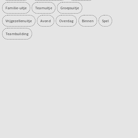
Familie-uitje
Teamuitje
Groepsuitje
Vrijgezellenuitje
Avond
Overdag
Binnen
Spel
Teambuilding