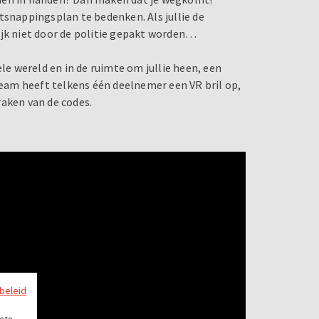
tsnappingsplan te bedenken. Als jullie de
ijk niet door de politie gepakt worden…
ele wereld en in de ruimte om jullie heen, een
am heeft telkens één deelnemer een VR bril op,
kraken van de codes.
ybeleid
e te